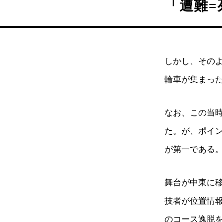
「遭難=
しかし、そのよ
輪車が集まっ
なお、この当
た。が、ポイ
が第一である
舞台が中東に移
技者が位置情
のコース逸脱