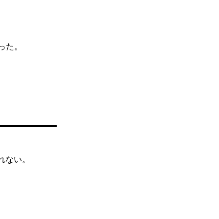
った。
れない。
。