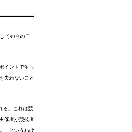
して90台の二
ポイントで争っ
を失わないこと
れる。これは競
主催者が競技者
に、というわけ