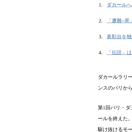
ダカールへ
「遭難=死
表彰台を独
「伝説」は
ダカールラリ
ンスのパリか
第1回パリ・ダ
ールを終えた。
駆け抜けるモ