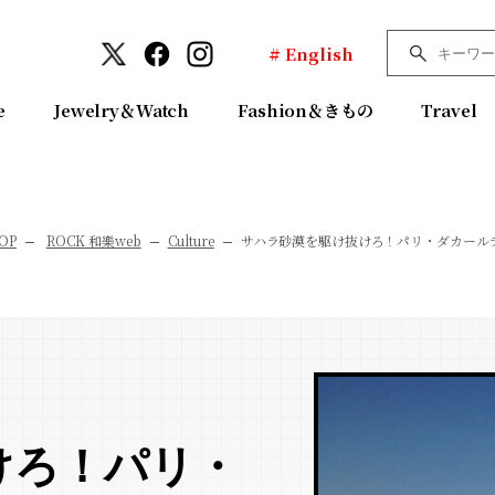
# English
e
Jewelry＆Watch
Fashion＆きもの
Travel
OP
ROCK 和樂web
Culture
サハラ砂漠を駆け抜けろ！パリ・ダカールラ
けろ！パリ・