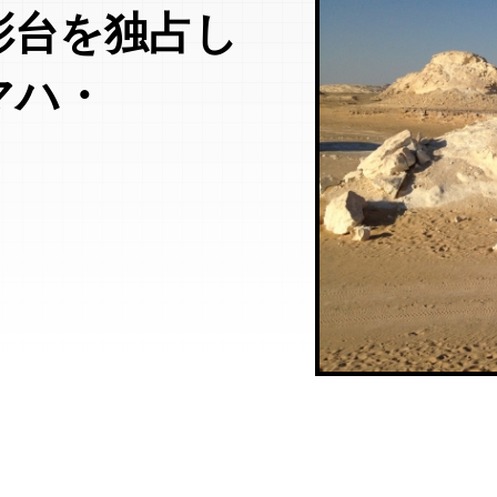
彰台を独占し
マハ・