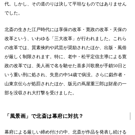
代。しかし、その道のりは決して平坦なものではありません
でした。
北斎の生きた江戸時代には享保の改革・寛政の改革・天保の
改革という、いわゆる「三大改革」が行われました。これら
の改革では、質素倹約や武芸が奨励されたほか、出版・風俗
が厳しく制限されます。特に、老中・松平定信主導による寛
政の改革では、美人画で名を馳せた喜多川歌麿が手鎖50日と
いう重い刑に処され、失意の中54歳で病没。さらに戯作者・
山東京伝らが処罰されたほか、版元の蔦屋重三郎は財産の一
部を没収され大打撃を受けました。
「風景画」で北斎は幕府に対抗？
幕府による厳しい締め付けの中、北斎が作品を発表し続ける