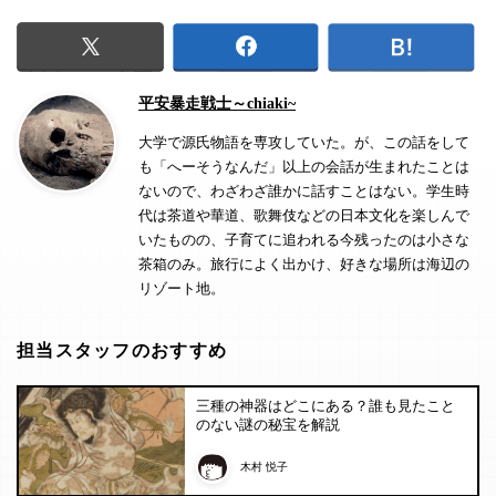
平安暴走戦士～chiaki~
大学で源氏物語を専攻していた。が、この話をして
も「へーそうなんだ」以上の会話が生まれたことは
ないので、わざわざ誰かに話すことはない。学生時
代は茶道や華道、歌舞伎などの日本文化を楽しんで
いたものの、子育てに追われる今残ったのは小さな
茶箱のみ。旅行によく出かけ、好きな場所は海辺の
リゾート地。
担当スタッフのおすすめ
三種の神器はどこにある？誰も見たこと
のない謎の秘宝を解説
木村 悦子