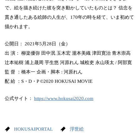
で、絵を描き続けた彼を突き動かしていたものとは？ 信念を
貫き通したある絵師の人生が、170年の時を経て、いま初めて
描かれます。
公開日： 2021年5月28日（金）
出 演： 柳楽優弥 田中泯 玉木宏 瀧本美織 津田寛治 青木崇高
辻本祐樹 浦上晟周 芋生悠 河原れん 城桧吏 永山瑛太 / 阿部寛
監 督 ：橋本一 企画・脚本 : 河原れん
配 給 ：S・D・P ©2020 HOKUSAI MOVIE
公式サイト：
https://www.hokusai2020.com
HOKUSAIPORTAL
浮世絵