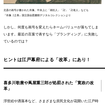
北斎の画号が書かれた肖像。中央上に「画狂人」「卍」「卍老人」なども
『肖像. 2之巻』国立国会図書館デジタルコレクションより
しかし、何度も画号を変えたらネームバリューが落ちてしま
います。最近の言葉で表すなら「ブランディング」に失敗し
ているのでは？
ヒントは江戸幕府による「改革」にあり！
喜多川歌麿や蔦屋重三郎が処罰された「寛政の改
革」
浮世絵や洒落本など、さまざまな庶民文化が花開いた江戸時