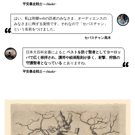
平安暴走戦士～chiaki~
はい。私は和樂webの読者のみなさま、オーディエンスの
みなさまに殉ずる覚悟です。それなので「セバスチャン」
という名前をつけました。
セバスチャン高木
日本大百科全書によると
ペストを防ぐ聖者としてヨーロッ
パで広く崇拝され、護符や絵画彫刻が多く、射撃、狩猟の
守護聖者となっている
とありますね。
平安暴走戦士～chiaki~