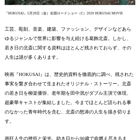
『HOKUSAI』5月28日（金）全国ロードショー（C）2020 HOKUSAI MOVIE
工芸、彫刻、音楽、建築、ファッション、デザインなどあら
ゆるジャンルで世界に影響を与え続ける葛飾北斎。しかし、
若き日の北斎に関する資料はほとんど残されておらず、その
人生は謎が多くあります。
映画『HOKUSAI』は、歴史的資料を徹底的に調べ、残された
事実を繋ぎ合わせて生まれたオリジナル・ストーリー。北斎
の若き日を柳楽優弥、老年期を田中泯がダブル主演で体現、
超豪華キャストが集結しました。今までほとんど語られる事
のなかった青年時代を含む、北斎の怒涛の人生を描き切りま
す。
画狂人生の挫折と栄光。幼き日から90歳で命燃え尽きるま