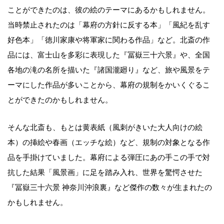
ことができたのは、彼の絵のテーマにあるかもしれません。
当時禁止されたのは「幕府の方針に反する本」「風紀を乱す
好色本」「徳川家康や将軍家に関わる作品」など。北斎の作
品には、富士山を多彩に表現した『冨嶽三十六景』や、全国
各地の滝の名所を描いた『諸国瀧廻り』など、旅や風景をテ
ーマにした作品が多いことから、幕府の規制をかいくぐるこ
とができたのかもしれません。
そんな北斎も、もとは黄表紙（風刺がきいた大人向けの絵
本）の挿絵や春画（エッチな絵）など、規制の対象となる作
品を手掛けていました。幕府による弾圧にあの手この手で対
抗した結果「風景画」に足を踏み入れ、世界を驚愕させた
『冨嶽三十六景 神奈川沖浪裏』など傑作の数々が生まれたの
かもしれません。