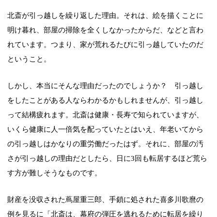
北斎が引っ越しを繰り返した理由。それは、絵を描くことに
明け暮れ、部屋の掃除を全くしなかったからだ、などと言わ
れています。つまり、家が荒れるたびに引っ越していたのだ
ということ。
しかし、本当にそんな理由だったのでしょうか？ 引っ越し
をしたことがある人ならわかるかもしれませんが、引っ越し
って結構疲れます。北斎は健康・長寿で知られていますが、
いくら健康に人一倍気を配っていたとはいえ、年老いてから
の引っ越しはかなりの重労働だったはず。それに、部屋の汚
さが引っ越しの理由だとしたら、日に3回も転居するほど荒ら
す方が難しそうなものです。
財産を没収された蔦屋重三郎、手鎖に処された喜多川歌麿の
例を見るに「北斎は、幕府の弾圧を逃れるために転居を繰り