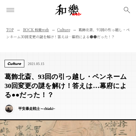
検索
TOP
ROCK 和樂web
Culture
葛飾北斎、93回の引っ越し・ペ
ンネーム30回変更の謎を解け！答えは…幕府による●●だった！？
Culture
2021.05.15
葛飾北斎、93回の引っ越し・ペンネーム
30回変更の謎を解け！答えは…幕府によ
る●●だった！？
平安暴走戦士～chiaki~