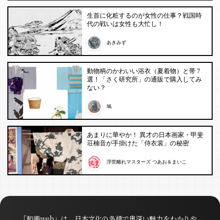
生首に化粧するのが女性の仕事？戦国時
代の戦いは女性も大忙し！
あきみず
動物柄のかわいい浴衣（夏着物）と帯 7
選！「さく研究所」の通販で購入してみ
ない？
鳩
あまりに華やか！ 異才の日本画家・甲斐
荘楠音が手掛けた「侍衣裳」の秘密
浮世離れマスターズ つあお＆まいこ
「和樂web」は、日本文化の多様で奥深い魅力をわかりや