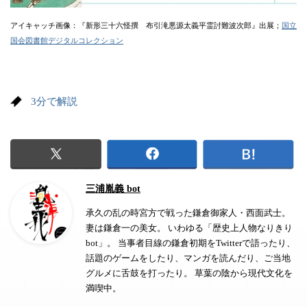
アイキャッチ画像：『新形三十六怪撰 布引滝悪源太義平霊討難波次郎』出展；
国立
国会図書館デジタルコレクション
3分で解説
三浦胤義 bot
承久の乱の時宮方で戦った鎌倉御家人・西面武士。
妻は鎌倉一の美女。 いわゆる「歴史上人物なりきり
bot」。 当事者目線の鎌倉初期をTwitterで語ったり、
話題のゲームをしたり、マンガを読んだり、ご当地
グルメに舌鼓を打ったり。 草葉の陰から現代文化を
満喫中。