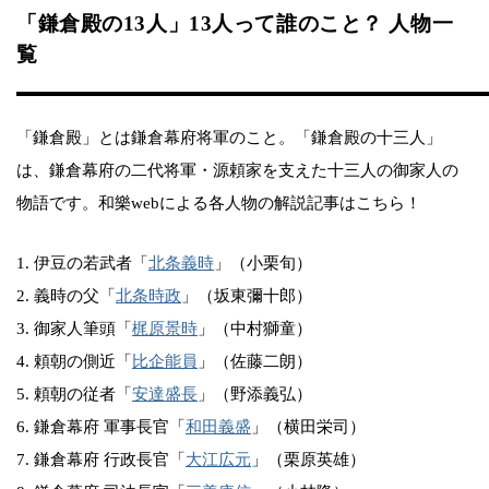
「鎌倉殿の13人」13人って誰のこと？ 人物一
覧
「鎌倉殿」とは鎌倉幕府将軍のこと。「鎌倉殿の十三人」
は、鎌倉幕府の二代将軍・源頼家を支えた十三人の御家人の
物語です。和樂webによる各人物の解説記事はこちら！
1. 伊豆の若武者「
北条義時
」（小栗旬）
2. 義時の父「
北条時政
」（坂東彌十郎）
3. 御家人筆頭「
梶原景時
」（中村獅童）
4. 頼朝の側近「
比企能員
」（佐藤二朗）
5. 頼朝の従者「
安達盛長
」（野添義弘）
6. 鎌倉幕府 軍事長官「
和田義盛
」（横田栄司）
7. 鎌倉幕府 行政長官「
大江広元
」（栗原英雄）