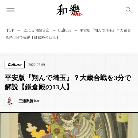
検索
TOP
ROCK 和樂web
Culture
平安版『翔んで埼玉』？大蔵合
戦を3分で解説【鎌倉殿の13人】
Culture
2022.02.09
平安版『翔んで埼玉』？大蔵合戦を3分で
解説【鎌倉殿の13人】
三浦胤義 bot