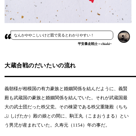
なんかややこしいけど図で見るとわかりやすい！
平安暴走戦士～chiaki~
大蔵合戦のだいたいの流れ
義朝様が相模国の有力豪族と婚姻関係を結んだように、義賢
殿も武蔵国の豪族と婚姻関係を結んでいた。それが武蔵国最
大の武士団だった秩父党。その棟梁である秩父重隆殿（ちち
ぶ しげたか）殿の娘との間に、駒王丸（こまおうまる）とい
う男児が産まれていた。久寿元（1154）年の事だ。