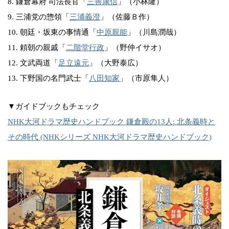
8. 鎌倉幕府 司法長官「
三善康信
」（小林隆）
9. 三浦党の惣領「
三浦義澄
」（佐藤Ｂ作）
10. 朝廷・坂東の事情通「
中原親能
」（川島潤哉）
11. 頼朝の親戚「
二階堂行政
」（野仲イサオ）
12. 文武両道「
足立遠元
」（大野泰広）
13. 下野国の名門武士「
八田知家
」（市原隼人）
▼ガイドブックもチェック
NHK大河ドラマ歴史ハンドブック 鎌倉殿の13人: 北条義時と
その時代 (NHKシリーズ NHK大河ドラマ歴史ハンドブック)