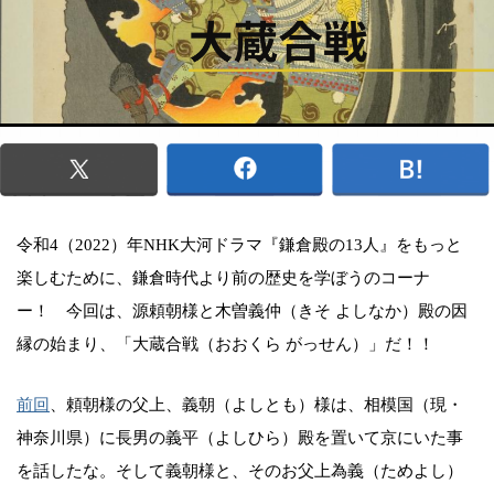
令和4（2022）年NHK大河ドラマ『鎌倉殿の13人』をもっと
楽しむために、鎌倉時代より前の歴史を学ぼうのコーナ
ー！ 今回は、源頼朝様と木曽義仲（きそ よしなか）殿の因
縁の始まり、「大蔵合戦（おおくら がっせん）」だ！！
前回
、頼朝様の父上、義朝（よしとも）様は、相模国（現・
神奈川県）に長男の義平（よしひら）殿を置いて京にいた事
を話したな。そして義朝様と、そのお父上為義（ためよし）