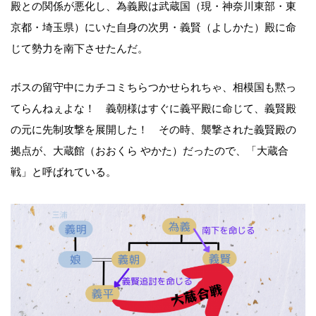
殿との関係が悪化し、為義殿は武蔵国（現・神奈川東部・東
京都・埼玉県）にいた自身の次男・義賢（よしかた）殿に命
じて勢力を南下させたんだ。
ボスの留守中にカチコミちらつかせられちゃ、相模国も黙っ
てらんねぇよな！ 義朝様はすぐに義平殿に命じて、義賢殿
の元に先制攻撃を展開した！ その時、襲撃された義賢殿の
拠点が、大蔵館（おおくら やかた）だったので、「大蔵合
戦」と呼ばれている。