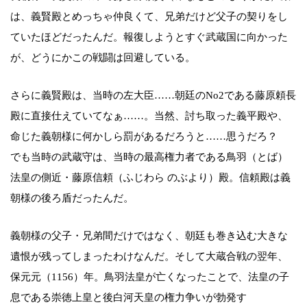
は、義賢殿とめっちゃ仲良くて、兄弟だけど父子の契りをし
ていたほどだったんだ。報復しようとすぐ武蔵国に向かった
が、どうにかこの戦闘は回避している。
さらに義賢殿は、当時の左大臣……朝廷のNo2である藤原頼長
殿に直接仕えていてなぁ……。当然、討ち取った義平殿や、
命じた義朝様に何かしら罰があるだろうと……思うだろ？
でも当時の武蔵守は、当時の最高権力者である鳥羽（とば）
法皇の側近・藤原信頼（ふじわら のぶより）殿。信頼殿は義
朝様の後ろ盾だったんだ。
義朝様の父子・兄弟間だけではなく、朝廷も巻き込む大きな
遺恨が残ってしまったわけなんだ。そして大蔵合戦の翌年、
保元元（1156）年。鳥羽法皇が亡くなったことで、法皇の子
息である崇徳上皇と後白河天皇の権力争いが勃発す