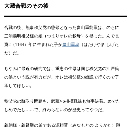
大蔵合戦のその後
合戦の後、無事秩父党の惣領となった畠山重能殿は、のちに
三浦義明祖父様の娘（つまりオレの叔母）を娶った。んで長
寛2（1164）年に生まれた子が
畠山重忠
（はたけやま しげた
だ）だ。
ちなみに最近の研究では、重忠の生母は同じ秩父党の江戸氏
の娘という説が有力だが、オレは祖父様の娘説で行くので了
承してほしい。
秩父党の跡取り問題も、武蔵VS相模戦線も無事決着。めでた
しめでたし……で、終わらないのが歴史ってやつだ。
義朝様・義賢殿の弟である源頼賢（みなもとの よりかた）殿