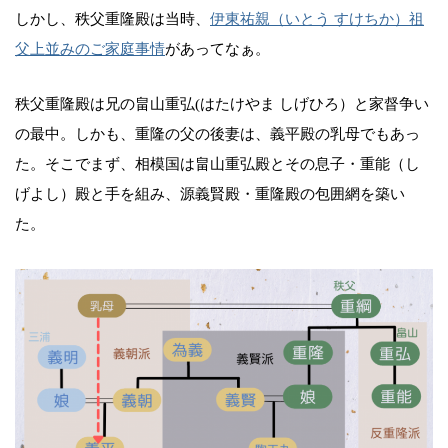
しかし、秩父重隆殿は当時、
伊東祐親（いとう すけちか）祖
父上
並みのご家庭事情
があってなぁ。
秩父重隆殿は兄の畠山重弘(はたけやま しげひろ）と家督争い
の最中。しかも、重隆の父の後妻は、義平殿の乳母でもあっ
た。そこでまず、相模国は畠山重弘殿とその息子・重能（し
げよし）殿と手を組み、源義賢殿・重隆殿の包囲網を築い
た。