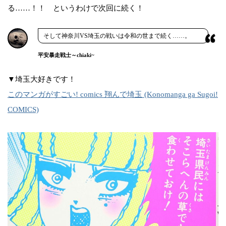
る……！！ というわけで次回に続く！
そして神奈川VS埼玉の戦いは令和の世まで続く……。
平安暴走戦士～chiaki~
▼埼玉大好きです！
このマンガがすごい! comics 翔んで埼玉 (Konomanga ga Sugoi!
COMICS)