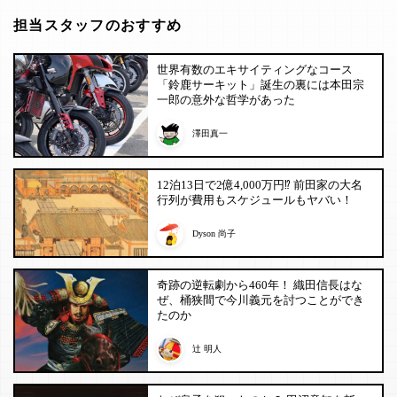
担当スタッフのおすすめ
世界有数のエキサイティングなコース
「鈴鹿サーキット」誕生の裏には本田宗
一郎の意外な哲学があった
澤田真一
12泊13日で2億4,000万円⁉︎ 前田家の大名
行列が費用もスケジュールもヤバい！
Dyson 尚子
奇跡の逆転劇から460年！ 織田信長はな
ぜ、桶狭間で今川義元を討つことができ
たのか
辻 明人