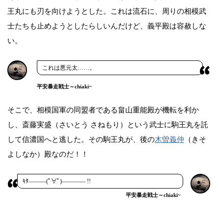
王丸にも刃を向けようとした。これは流石に、周りの相模武
士たちも止めようとしたらしいんだけど、義平殿は容赦しな
い。
これは悪元太……。
平安暴走戦士～chiaki~
そこで、相模国軍の同盟者である畠山重能殿が機転を利か
し、斎藤実盛（さいとう さねもり）という武士に駒王丸を託
して信濃国へと逃した。その駒王丸が、後の
木曽義仲
（きそ
よしなか）殿なのだ！！
ｷﾀ―――(ﾟ∀ﾟ)―――― !!
平安暴走戦士～chiaki~