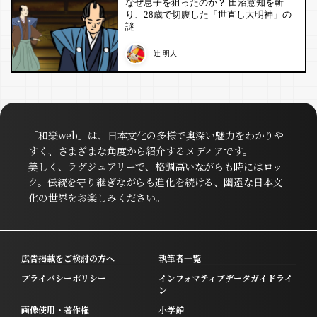
なぜ息子を狙ったのか？ 田沼意知を斬
り、28歳で切腹した「世直し大明神」の
謎
辻 明人
「和樂web」は、日本文化の多様で奥深い魅力をわかりや
すく、さまざまな角度から紹介するメディアです。
美しく、ラグジュアリーで、格調高いながらも時にはロッ
ク。伝統を守り継ぎながらも進化を続ける、幽遠な日本文
化の世界をお楽しみください。
広告掲載をご検討の方へ
執筆者一覧
プライバシーポリシー
インフォマティブデータガイドライ
ン
画像使用・著作権
小学館