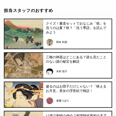
担当スタッフのおすすめ
クイズ！書道セットでおなじみ「硯」を
洗うのは夏？秋？「洗う季語」を読んで
みよう
岡本 利英
三種の神器はどこにある？誰も見たこと
のない謎の秘宝を解説
木村 悦子
盛るのはお団子だけじゃない？「映える
お月見」美女の浮世絵で検証！
進藤つばら
12歳で和睦の仲介？戦国時代最初の天下