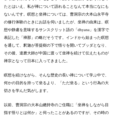
たとはいえ、私が禅について語れることなんて本当になにも
ないんです。瞑想と坐禅については、曹洞宗の大本山永平寺
の修行体験のときにお話を伺いましたが、坐禅の由来は、瞑
想や静慮を意味するサンスクリット語の「dhyana」を漢字で
表記した「禅那」の略だそうです。インドから始まった瞑想
を通して、釈迦が菩提樹の下で悟りを開いてブッダとなり、
その後、達磨大師が中国に渡って坐禅を続けて伝えたものが
禅宗となって日本に入ってきました。
瞑想を続けながら、そんな歴史の長い禅について学ぶ中で、
何かの目的を持って坐るより、「ただ坐る」という行為の大
切さを学んだ気がします。
以前、曹洞宗の大本山總持寺のご住職に「坐禅をしながら目
指す悟りとは何か」と伺ったことがあるのですが、その時の