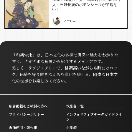
人・三好長慶のポテンシャルが半端な
い！
とーじん
「和樂web」は、日本文化の多様で奥深い魅力をわかりや
すく、さまざまな角度から紹介するメディアです。
美しく、ラグジュアリーで、格調高いながらも時にはロッ
ク。伝統を守り継ぎながらも進化を続ける、幽遠な日本文
化の世界をお楽しみください。
広告掲載をご検討の方へ
執筆者一覧
プライバシーポリシー
インフォマティブデータガイドライ
ン
画像使用・著作権
小学館