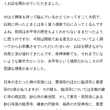
くお話を聞かせていただきました。
やはり興味を持って臨んでいるかどうかってすごく大切で。
以前に伺ったときとは全く違う感覚で心に入ってくるんです
よね。前回は永平寺の歴史もよくわからないままだったよう
に思うのですが、今回は開祖である道元さんについてよく調
べてからお邪魔させていただいたせいか、お話を聞きながら
自然と涙が溢れてきたんです。坐禅体験でも、それまでにな
いような集中力というか、永平寺という場所だからこその不
思議な感覚がありました。
日本の主だった禅の宗派には、曹洞宗のほかに臨済宗と黄檗
宗の2派がありますが、その後も、臨済宗については京都の建
仁寺の両足院、妙心寺の春光院、そして東京・世田谷にある
妙心寺派の龍雲寺、鎌倉の円覚寺、福井の大安禅寺に、黄檗