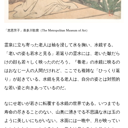
「恵恩芳子」喜多川歌麿（The Metropolitan Museum of Art）
霊泉に立ち寄った老人は袖を浸して水を掬い、水鏡する。
「老いの姿も若水と見る」若返りの霊水には、老いた皺だら
けの顔も若々しく映ったのだろう。『養老』の水鏡に映るの
はおなじ一人の人間だけれど、ここでも複雑な「ひっくり返
り」が起きている。水鏡を見る老人は、自分の姿とは対照的
な若い姿と向きあっているのだ。
なにせ老いが若さに転覆する水鏡の世界である。いつまでも
寿命の尽きることのない、山奥に湧きでる不思議な水は玉の
ように美しいにちがいない。水面には一晩中、月が映ってい