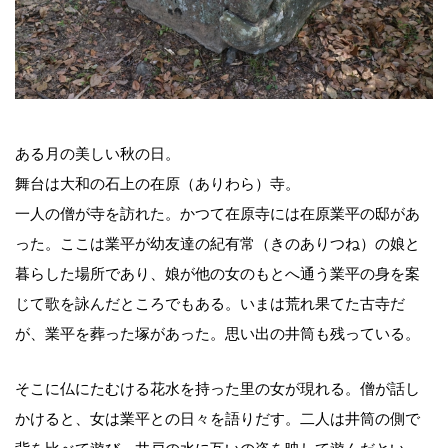
ある月の美しい秋の日。
舞台は大和の石上の在原（ありわら）寺。
一人の僧が寺を訪れた。かつて在原寺には在原業平の邸があ
った。ここは業平が幼友達の紀有常（きのありつね）の娘と
暮らした場所であり、娘が他の女のもとへ通う業平の身を案
じて歌を詠んだところでもある。いまは荒れ果てた古寺だ
が、業平を葬った塚があった。思い出の井筒も残っている。
そこに仏にたむける花水を持った里の女が現れる。僧が話し
かけると、女は業平との日々を語りだす。二人は井筒の側で