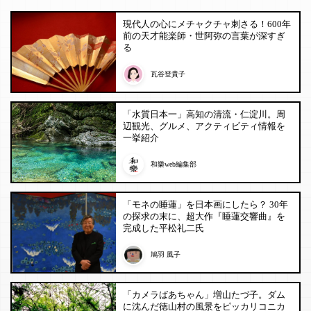
現代人の心にメチャクチャ刺さる！600年
前の天才能楽師・世阿弥の言葉が深すぎ
る
瓦谷登貴子
「水質日本一」高知の清流・仁淀川。周
辺観光、グルメ、アクティビティ情報を
一挙紹介
和樂web編集部
「モネの睡蓮」を日本画にしたら？ 30年
の探求の末に、超大作『睡蓮交響曲』を
完成した平松礼二氏
鳩羽 風子
「カメラばあちゃん」増山たづ子。ダム
に沈んだ徳山村の風景をピッカリコニカ