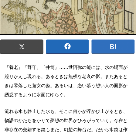
『養老』『野守』『井筒』……世阿弥の能には、水の場面が
繰りかえし現れる。あるときは無残な老衰の影。またあると
きは零落した遊女の姿。あるいは、恋い慕う想い人の面影が
誘惑するように水面にゆらぐ。
流れる水も静止した水も、そこに何かが浮かび上がるとき、
物語のかたちをかりて夢想の世界がひろがっていく。存在と
非存在の交錯する鏡もまた、幻想の舞台だ。だから水鏡は作