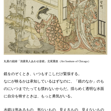
丸屋の娼婦「清露美人あわせ姿鏡」北尾重政（Art Institute of Chicago）
鏡をのぞくとき、いつもすこしだけ緊張する。
なにが映るかは承知しているはずなのに、「鏡のなか」のも
のにいつまでたっても慣れないからだ。揺らめく透明な水面
に自分を映すときは、もっと勇気がいる。
水鏡は形あるもの、形ないもの、見えるもの、見えないもの