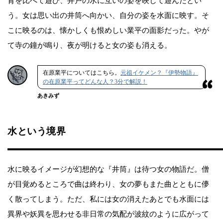
背を比べて遊び、井戸の水に互いの姿を映して遊んだとい
う。女は思い出の井筒へ向かい、自分の姿を水面に映す。そ
こに映るのは、懐かしくも恨めしい業平の面影だった。やが
て寺の鐘が鳴り、夜が明けると女の姿も消える。
在原業平についてはこちら。
元祖イケメン？『伊勢物語』
の在原業平ってどんな人？3分で解説！
あきみず
水という境界
水に映るイメージが幻想的な『井筒』は待つ女の物語だ。僧
が目覚めるところで曲は終わり、女の夢もまた曲とともに儚
く散ってしまう。ただ、私には女の消えたあとでも水面には
異界や妖異を思わせる非日常の気配が波紋のように広がって