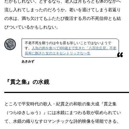
たかもしれない。とするなら、老人は月もろとも体のなかへ
流し入れてしまったのだろうか。老いを退けてしまう若返り
の水は、満ち欠けてもふたたび復活する月の不死信仰とも結
びついているかもしれない。
不老不死を願うのは今も昔も珍しいことではないようで
す。
人魚の肉を食べて800歳まで生きた「八百比丘尼」不老
長寿に飽きた女のエキセントリックな一生
あきみず
『貫之集』の水鏡
ところで平安時代の歌人・紀貫之の和歌の集大成『貫之集
（つらゆきしゅう）』には水鏡にまつわる歌が収められてい
て、水鏡の織りなすロマンチックな詩的映像を堪能できる。