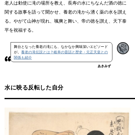
老人は勅使に滝の場所を教え、長寿の水にちなんだ酒の徳に
関する故事を語って聞かせ、養老の滝から湧く薬の水を讃え
る。やがて山神が現れ、颯爽と舞い、帝の徳を讃え、天下泰
平を祝福する。
舞台となった養老の滝にも、なかなか興味深いエピソード
が。
養老の滝伝説とは？岐阜の昔話と歴史・元正天皇との
関係も紹介
あきみず
水に映る反転した自分