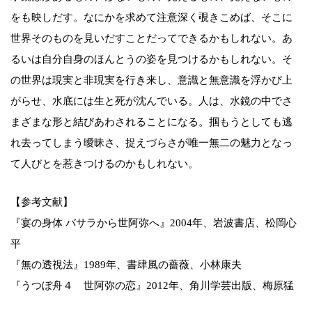
をも映しだす。なにかを求めて注意深く覗きこめば、そこに
世界そのものを見いだすことだってできるかもしれない。あ
るいは自分自身のほんとうの姿を見つけるかもしれない。そ
の世界は現実と非現実を行き来し、意識と無意識を浮かび上
がらせ、水底には生と死が沈んでいる。人は、水鏡の中でさ
まざまな形と結びあわされることになる。掴もうとしても逃
れ去ってしまう曖昧さ、捉えづらさが唯一無二の魅力となっ
て人びとを惹きつけるのかもしれない。
【参考文献】
『宴の身体 バサラから世阿弥へ』2004年、岩波書店、松岡心
平
『無の透視法』1989年、書肆風の薔薇、小林康夫
『うつぼ舟４ 世阿弥の恋』2012年、角川学芸出版、梅原猛