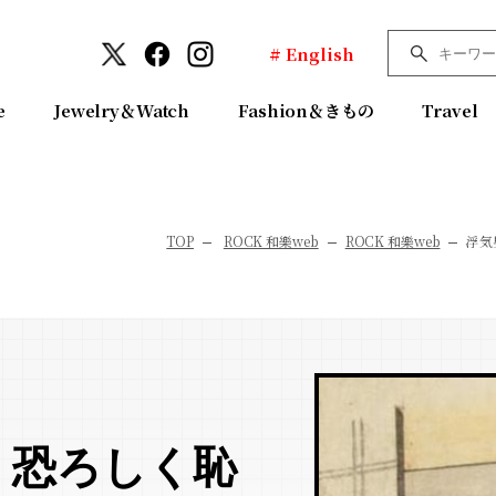
# English
e
Jewelry＆Watch
Fashion＆きもの
Travel
TOP
ROCK 和樂web
ROCK 和樂web
浮気
！恐ろしく恥