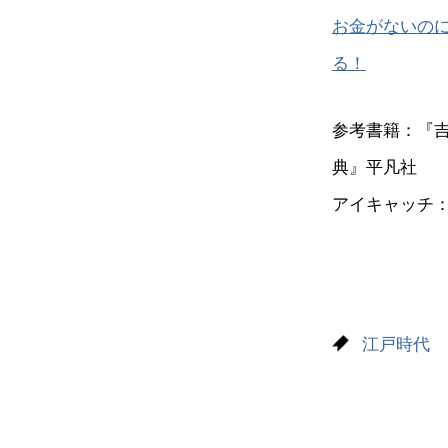
お金がないの
る！
参考書籍：『
典』平凡社
アイキャッチ
江戸時代