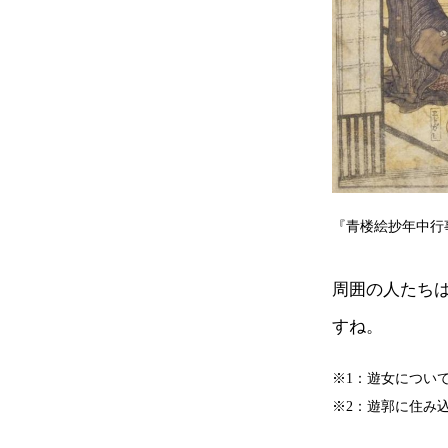
『青楼絵抄年中行
周囲の人たち
すね。
※1：遊女につい
※2：遊郭に住み