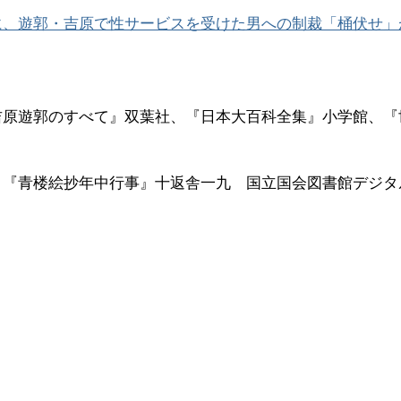
に、遊郭・吉原で性サービスを受けた男への制裁「桶伏せ」
吉原遊郭のすべて』双葉社、『日本大百科全集』小学館、『
：『青楼絵抄年中行事』十返舎一九 国立国会図書館デジタ