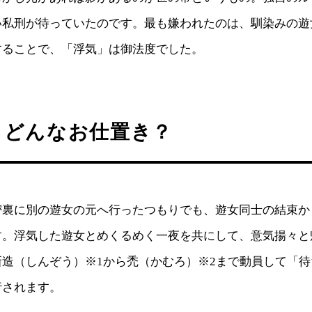
い私刑が待っていたのです。最も嫌われたのは、馴染みの遊
することで、「浮気」は御法度でした。
、どんなお仕置き？
密裏に別の遊女の元へ行ったつもりでも、遊女同士の結束か
す。浮気した遊女とめくるめく一夜を共にして、意気揚々と
新造（しんぞう）※1から禿（かむろ）※2まで動員して「
行されます。