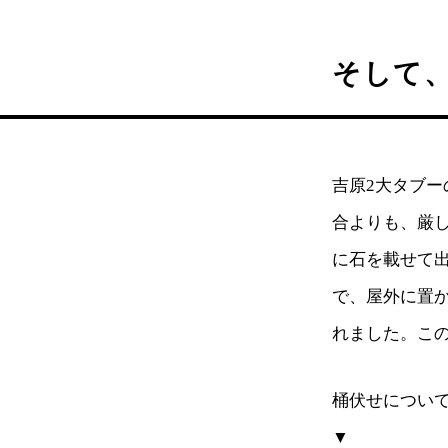
そして
吉原2大タブ
合よりも、厳
に石を載せて
で、屋外に置
れました。こ
桶伏せについ
▼