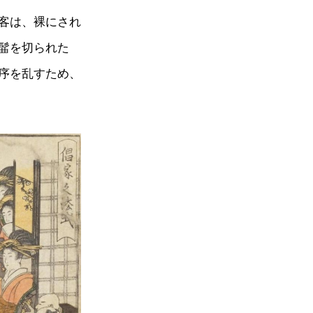
客は、裸にされ
髷を切られた
序を乱すため、