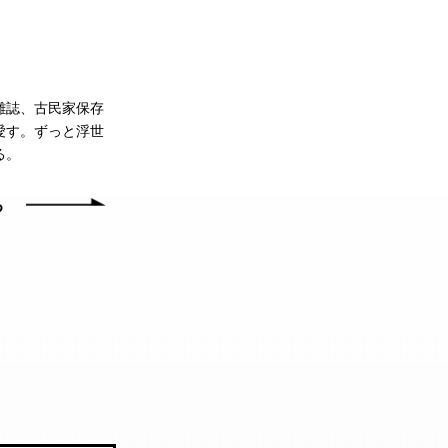
雑誌、古民家保存
愛す。ずっと浮世
る。
る