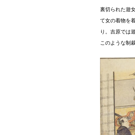
裏切られた遊
て女の着物を
り。吉原では
このような制