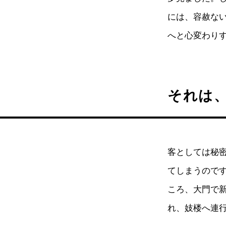
には、容赦な
へと心変わり
それは
客としては秘
てしまうので
ころ、大門で
れ、妓楼へ連