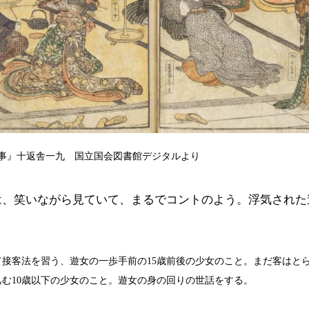
事』十返舎一九 国立国会図書館デジタルより
は、笑いながら見ていて、まるでコントのよう。浮気された
て接客法を習う、遊女の一歩手前の15歳前後の少女のこと。まだ客はと
込む10歳以下の少女のこと。遊女の身の回りの世話をする。