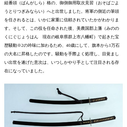
組番頭（ばんがしら）格の、御側御用取次見習（おそばごよ
うとりつぎみならい）へと出世しました。将軍の側近の筆頭
を任されるとは、いかに家重に信頼されていたかがわかりま
す。そして、この役を任命された後、美農国郡上藩（みのの
くにぐじょうはん 現在の岐阜県群上市八幡町）で起きた宝
歴騒動※2の吟味に加わるため、40歳にして、旗本から1万石
の大名に昇格したのです。騒動を手際よく処理し、目覚まし
い出世を遂げた意次は、いつしかやり手として注目される存
在になっていました。