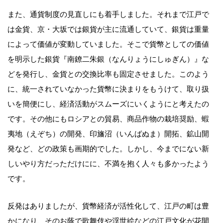
また、通貨制度の見直しにも着手しました。それまで江戸で
は金貨、京・大坂では銀貨が主に流通していて、銀貨は重量
によって価値が変動していました。そこで貨幣としての価値
を明示した銀貨『南鐐二朱銀（なんりょうにしゅぎん）』な
どを発行し、金貨との交換比率も固定させました。このよう
に、統一されていなかった貨幣に決まりをもうけて、取り扱
いを簡便にし、経済活動がスムーズにいくようにと考えたの
です。その他にもロシアとの貿易、商品作物の栽培奨励、蝦
夷地（えぞち）の開発、印旛沼（いんばぬま）開拓、鉱山開
発など、どの政策も画期的でした。しかし、今までにない新
しいやり方だっただけにに、不満を抱く人々も多かったよう
です。
反発はありましたが、貨幣経済が活性化して、江戸の町は豊
かになり、そのお蔭で歌舞伎や浮世絵などの江戸文化が花開