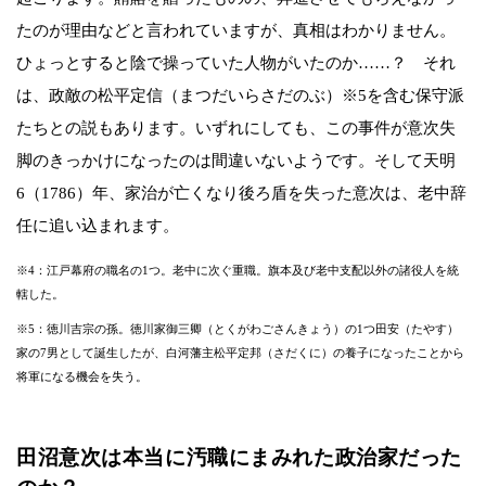
たのが理由などと言われていますが、真相はわかりません。
ひょっとすると陰で操っていた人物がいたのか……？ それ
は、政敵の松平定信（まつだいらさだのぶ）※5を含む保守派
たちとの説もあります。いずれにしても、この事件が意次失
脚のきっかけになったのは間違いないようです。そして天明
6（1786）年、家治が亡くなり後ろ盾を失った意次は、老中辞
任に追い込まれます。
※4：江戸幕府の職名の1つ。老中に次ぐ重職。旗本及び老中支配以外の諸役人を統
轄した。
※5：徳川吉宗の孫。徳川家御三卿（とくがわごさんきょう）の1つ田安（たやす）
家の7男として誕生したが、白河藩主松平定邦（さだくに）の養子になったことから
将軍になる機会を失う。
田沼意次は本当に汚職にまみれた政治家だった