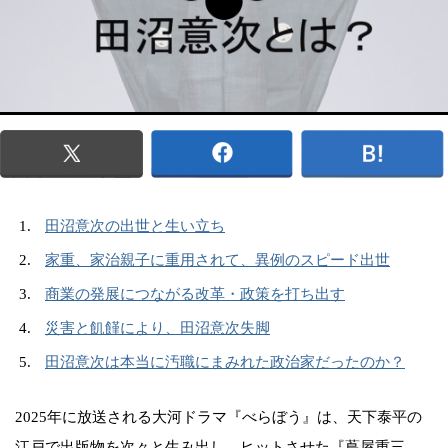
田沼意次の出世と生い立ち
家重、家治親子に重用されて、異例のスピード出世
商業の発展につながる改革・政策を打ち出す
災害と飢饉により、田沼意次失脚
田沼意次は本当に汚職にまみれた政治家だったのか？
2025年に放送される大河ドラマ『べらぼう』は、天下泰平の
江戸で出版物を次々と生み出し、ヒットさせた『蔦屋重三