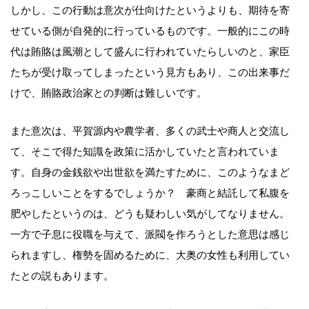
しかし、この行動は意次が仕向けたというよりも、期待を寄
せている側が自発的に行っているものです。一般的にこの時
代は賄賂は風潮として盛んに行われていたらしいのと、家臣
たちが受け取ってしまったという見方もあり、この出来事だ
けで、賄賂政治家との判断は難しいです。
また意次は、平賀源内や農学者、多くの武士や商人と交流し
て、そこで得た知識を政策に活かしていたと言われていま
す。自身の金銭欲や出世欲を満たすために、このようなまど
ろっこしいことをするでしょうか？ 豪商と結託して私腹を
肥やしたというのは、どうも疑わしい気がしてなりません。
一方で子息に役職を与えて、派閥を作ろうとした意思は感じ
られますし、権勢を固めるために、大奥の女性も利用してい
たとの説もあります。