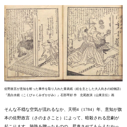
佐野政言が意知を斬った事件を取り入れた黄表紙（絵を主とした大人向きの絵物語）
『黒白水鏡（こくびゃくみずかがみ）』石部琴好 作 北尾政演（山東京伝）画
そんな不穏な空気が流れるなか、天明4（1784）年、意知が旗
本の佐野政言（さのまさこと）によって、暗殺される悲劇が
起こります。賄賂を贈ったものの、昇進させてもらえなかっ