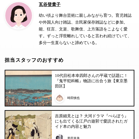
瓦谷登貴子
幼い頃より舞台芸術に親しみながら育つ。育児雑誌
や外国人向け雑誌、古民家保存雑誌などに参加。
能、狂言、文楽、歌舞伎、上方落語をこよなく愛
す。ずっと浮世離れしていると言われ続けていて、
多分一生直らないと諦めている。
担当スタッフのおすすめ
10代目松本幸四郎さんの平蔵で話題に！
『鬼平犯科帳』物語に出合う旅【東京墨
田区】
時田慎也
吉原細見とは？ 大河ドラマ『べらぼう』
にも出てくる江戸の遊郭で愛読されたガ
イド本の内容と魅力
黒田直美