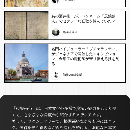
あの酒井抱一が、ペンネーム「尻焼猿
人」でセクシーな狂歌を詠んでいた？
給湯流茶道
名門ハイジュエラー「ブチェラッティ」
がヴェネチアで開催したエキシビショ
ン。金細工の魔術師が守り伝える技を見
る
和樂web編集部
「和樂web」は、日本文化の多様で奥深い魅力をわかりや
すく、さまざまな角度から紹介するメディアです。
美しく、ラグジュアリーで、格調高いながらも時にはロッ
ク。伝統を守り継ぎながらも進化を続ける、幽遠な日本文