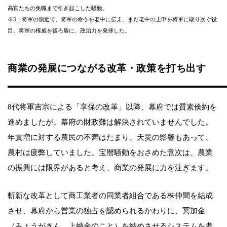
高官たちの免職まで引き起こした騒動。
※3：将軍の側近で、将軍の命令を老中に伝え、また老中の上申を将軍に取り次ぐ役
目。将軍の権威を後ろ盾に、政治力を発揮した。
商業の発展につながる改革・政策を打ち出す
8代将軍吉宗による「享保の改革」以降、幕府では質素倹約を
進めましたが、幕府の財政難は解決されていませんでした。
年貢増に対する農民の不満はたまり、天災の影響もあって、
農村は疲弊していました。宝暦騒動をおさめた意次は、農業
の振興には限界があると考え、商業の発展に力を注ぎます。
斬新な改革として商工業者の同業者組合である株仲間を結成
させ、幕府から営業の独占を認められるかわりに、冥加金
（みょうがきん 上納金のこと）を納めさせるシステムを考