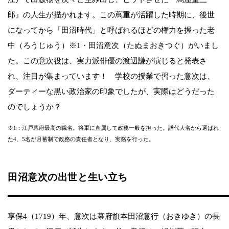
郎』の人生が描かれます。この蔦重が活躍した時期に、後世
になってから「田沼時代」と呼ばれるほどの権力を握った老
中（ろうじゅう）※1・田沼意次（たぬまおきつぐ）がいまし
た。この意次役は、実力派俳優の渡辺謙が演じると発表さ
れ、注目が集まっています！ 学校の授業で習った意次は、
ダーティーな黒い政治家の印象でしたが、実際はどうだった
のでしょうか？
※1：江戸幕府最高の職名。将軍に直属して政務一般を担った。譜代大名から選ばれ
た4、5名が月蕃制で政務の責任者となり、実務を行った。
田沼意次の出世と生い立ち
享保4（1719）年、意次は幕府旗本田沼意行（おきゆき）の長