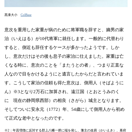
黒漆大小
ColBase
意次を重用した家重が病のために将軍職を辞すと、嫡男の家
治（いえはる）が10代将軍に就任します。一般的に代替わり
すると、側近も辞任するケースが多かったようです。しか
し、意次だけはその後も息子の家治に仕えました。家重は亡
くなる時に、意次のことを「またうとの者」、つまり正直な
人なので目をかけるようにと遺言したからだと言われていま
す。こうして家治の信頼も得た意次は、側用人（そばように
ん）※3となり2万石に加算され、遠江国（とおとうみのく
に 現在の静岡県西部）の相良（さがら）城主となります。
そしてついに安永元（1772）年、54歳にして側用人から初め
て正式な老中となったのです。
※2：年貢増徴に反対する郡上八幡一揆に端を発し、藩主の改易（かいえき）、幕府