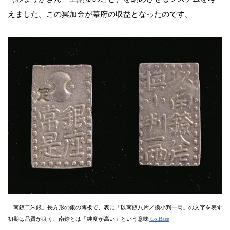
えました。この冥加金が幕府の収益となったのです。
「南鐐二朱銀」長方形の銀の薄板で、表に「以南鐐八片／換小判一両」の文字を表す
初期は品質が良く、南鐐とは「純度が高い」という意味
ColBase