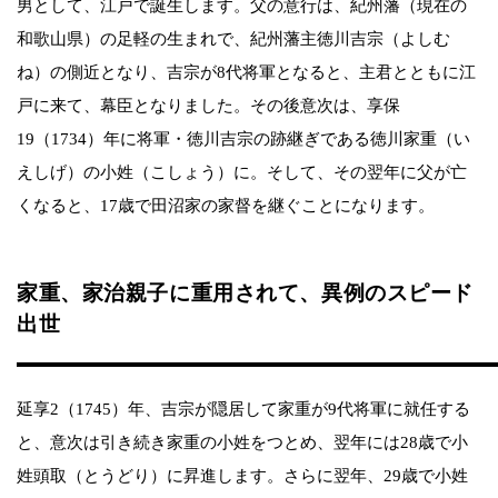
男として、江戸で誕生します。父の意行は、紀州藩（現在の
和歌山県）の足軽の生まれで、紀州藩主徳川吉宗（よしむ
ね）の側近となり、吉宗が8代将軍となると、主君とともに江
戸に来て、幕臣となりました。その後意次は、享保
19（1734）年に将軍・徳川吉宗の跡継ぎである徳川家重（い
えしげ）の小姓（こしょう）に。そして、その翌年に父が亡
くなると、17歳で田沼家の家督を継ぐことになります。
家重、家治親子に重用されて、異例のスピード
出世
延享2（1745）年、吉宗が隠居して家重が9代将軍に就任する
と、意次は引き続き家重の小姓をつとめ、翌年には28歳で小
姓頭取（とうどり）に昇進します。さらに翌年、29歳で小姓