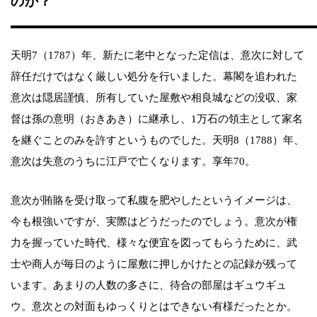
のか？
天明7（1787）年、新たに老中となった定信は、意次に対して
辞任だけではなく厳しい処分を行いました。幕閣を追われた
意次は隠居謹慎、所有していた屋敷や相良城などの没収、家
督は孫の意明（おきあき）に継承し、1万石の領主として家名
を継ぐことのみを許すというものでした。天明8（1788）年、
意次は失意のうちに江戸で亡くなります。享年70。
意次が賄賂を受け取って私腹を肥やしたというイメージは、
今も根強いですが、実際はどうだったのでしょう。意次が権
力を握っていた時代、様々な便宜を図ってもらうために、武
士や商人が毎日のように屋敷に押しかけたとの記録が残って
います。あまりの人数の多さに、待合の部屋はギュウギュ
ウ。意次との対面もゆっくりとはできない有様だったとか。