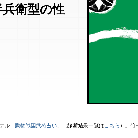
半兵衛型の性
ジナル「
動物戦国武将占い
」（診断結果一覧は
こちら
）。竹