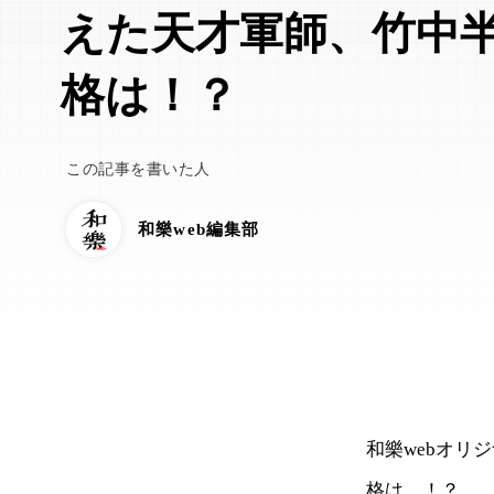
えた天才軍師、竹中
格は！？
この記事を書いた人
和樂web編集部
和樂webオリ
格は…！？