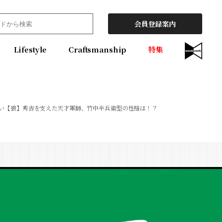
会員登録案内
Lifestyle
Craftsmanship
特集
い【狼】秀吉を支えた天才軍師、竹中半兵衛型の性格は！？