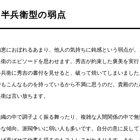
中半兵衛型の弱点
知恵におぼれるあまり、他人の気持ちに鈍感という弱点が。
兵衛のエピソードを思わせます。秀吉が約束した褒美を実行
半兵衛に秀吉の書付を見せると、破って焼いてしまいました
でもこんなものを持っているから不満に思うのだ。貴殿のた
兵衛は言い放ちます。
組織の中で調子よく振る舞ったり、複雑な人間関係の中で無
手な傾向。派閥争いに弱い人も多いです。自分の意に反して