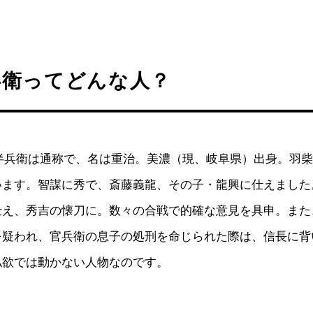
兵衛ってどんな人？
年。半兵衛は通称で、名は重治。美濃（現、岐阜県）出身。羽
います。智謀に秀で、斎藤義龍、その子・龍興に仕えました
仕え、秀吉の懐刀に。数々の合戦で的確な意見を具申。また
を疑われ、官兵衛の息子の処刑を命じられた際は、信長に背
私欲では動かない人物なのです。