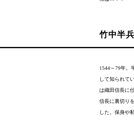
竹中半
1544～79
して知られて
は織田信長に
信長に裏切り
した。保身や