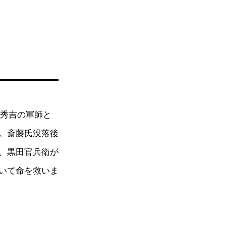
柴秀吉の軍師と
。斎藤氏没落後
、黒田官兵衛が
いて命を救いま