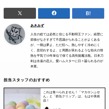
あきみず
人生の総ては必然と信じる不動明王ファン。経歴に
節操がなさすぎて不思議がられることがよくある
が、一期は夢よ、ただ狂へ。熱しやすく冷めにく
く、息切れするよ、と周囲が呆れるような劫火の情
熱を平気で10年単位で保てる高性能魔法瓶。日本刀
剣は永遠の恋人。愛ハムスターに日々齧られるのが
本業。
担当スタッフのおすすめ
これは食べられません！「マカロンふせ
ん」と「鉄缶クリップ」は、もはや美術
品！