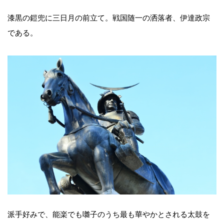
漆黒の鎧兜に三日月の前立て。戦国随一の洒落者、伊達政宗
である。
派手好みで、能楽でも囃子のうち最も華やかとされる太鼓を