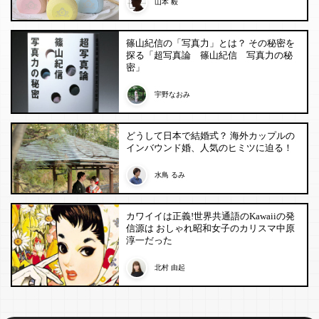
山本 毅
篠山紀信の「写真力」とは？ その秘密を
探る「超写真論 篠山紀信 写真力の秘
密」
宇野なおみ
どうして日本で結婚式？ 海外カップルの
インバウンド婚、人気のヒミツに迫る！
水鳥 るみ
カワイイは正義!世界共通語のKawaiiの発
信源は おしゃれ昭和女子のカリスマ中原
淳一だった
北村 由起