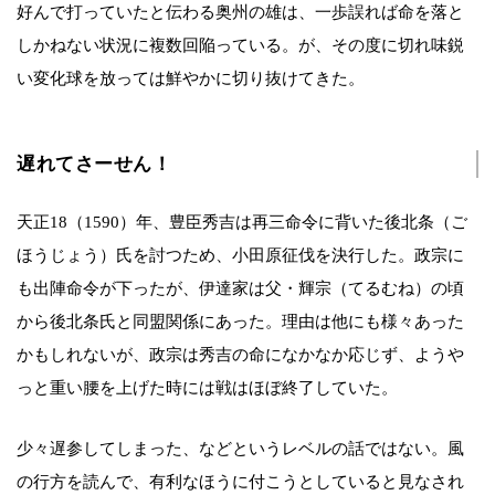
好んで打っていたと伝わる奥州の雄は、一歩誤れば命を落と
しかねない状況に複数回陥っている。が、その度に切れ味鋭
い変化球を放っては鮮やかに切り抜けてきた。
遅れてさーせん！
天正18（1590）年、豊臣秀吉は再三命令に背いた後北条（ご
ほうじょう）氏を討つため、小田原征伐を決行した。政宗に
も出陣命令が下ったが、伊達家は父・輝宗（てるむね）の頃
から後北条氏と同盟関係にあった。理由は他にも様々あった
かもしれないが、政宗は秀吉の命になかなか応じず、ようや
っと重い腰を上げた時には戦はほぼ終了していた。
少々遅参してしまった、などというレベルの話ではない。風
の行方を読んで、有利なほうに付こうとしていると見なされ