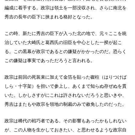
編成に着手する。政宗は領土を一部没収され、さらに南北を
秀吉の長年の臣下に挟まれる格好となった。
この時、新たに秀吉の臣下が入った北の地で、元々ここを統
治していた大崎氏と葛西氏の旧臣を中心とした一揆が起こ
る。この黒幕が政宗であるとの嫌疑がかかったのだ。恐らく
この嫌疑は事実であっただろうと言われる。
政宗は前回の死装束に加えて金箔を貼った磔柱（はりつけば
しら・十字架）を担いで参上し、あくまで知らぬ存ぜぬを貫
いた。しかしさすがにこれは許されないだろうと思いきや、
秀吉はまたもや政宗を領地の制裁のみで赦免したのだった。
政宗は稀代の戦巧者である。その影響もあったかもしれない
が、この人物を生かしておきたい、と思わせるような政宗自