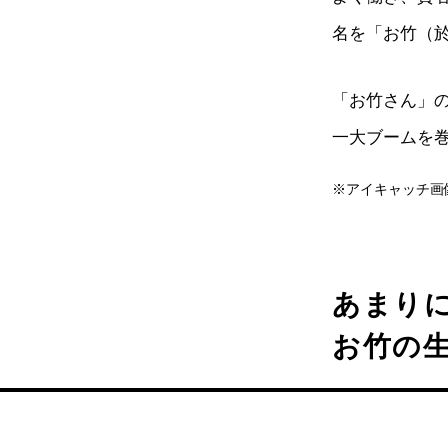
名を「お竹（
「お竹さん」
一大ブームを
※アイキャッチ画
あまり
お竹の