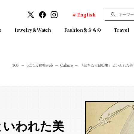
# English
e
Jewelry＆Watch
Fashion＆きもの
Travel
TOP
ROCK 和樂web
Culture
「生きた大日如来」といわれた美
といわれた美