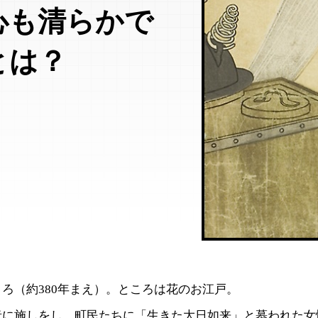
心も清らかで
とは？
ろ（約380年まえ）。ところは花のお江戸。
者に施しをし、町民たちに「生きた大日如来」と慕われた女