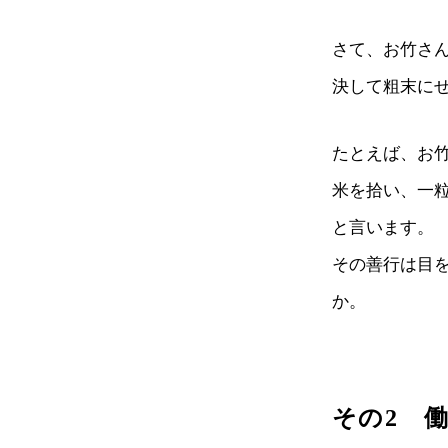
さて、お竹さ
決して粗末に
たとえば、お
米を拾い、一
と言います。
その善行は目
か。
その2 