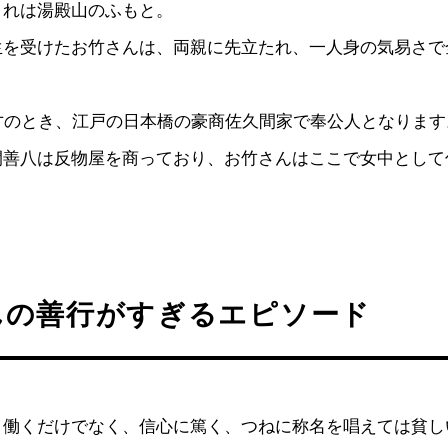
まれは湯殿山のふもと。
生を受けたお竹さんは、両親に先立たれ、一人身の気易さで
才のとき、江戸の日本橋の豪商佐久間家で奉公人となります
間善八は反物屋を商っており、お竹さんはここで女中として
んの善行がすぎるエピソード
く働くだけでなく、信心に篤く、つねに称名を唱えては貧し