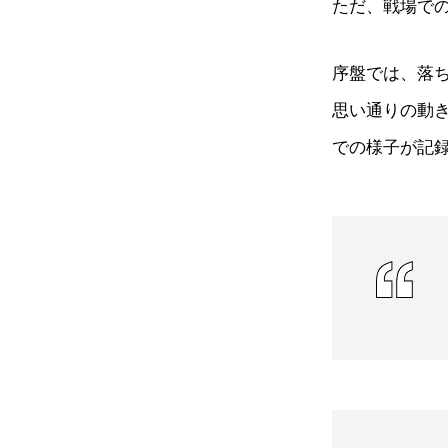
ただ、戦場で
序盤では、落
思い通りの動
での様子が記