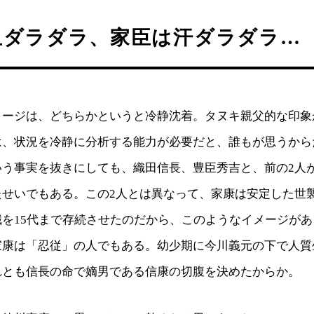
血ダラダラ、家臣は汗ダラダラ…
メージは、どちらかというと冷静沈着。タヌキ親父的な印象
は、状況を冷静に分析する能力が必要だと、誰もが思うから
いう事実を抜きにしても、織田信長、豊臣秀吉と、前の2人
たせいでもある。この2人とは異なって、家康は安定した世
職を15代まで存続させたのだから、このようなイメージが
家康は「忍従」の人でもある。幼少期に今川義元の下で人質
れとも信長の命で嫡男である信康の切腹を決めたからか。