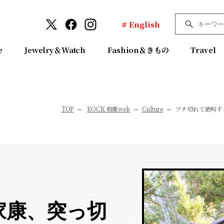
# English
e
Jewelry＆Watch
Fashion＆きもの
Travel
TOP
ROCK 和樂web
Culture
ブチ切れて絶叫す
家康、突っ切