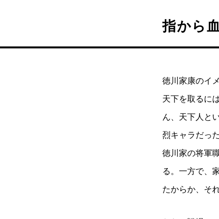
指から
徳川家康のイ
天下を取るに
ん、天下人と
烈キャラだっ
徳川家の将軍
る。一方で、
たからか、そ