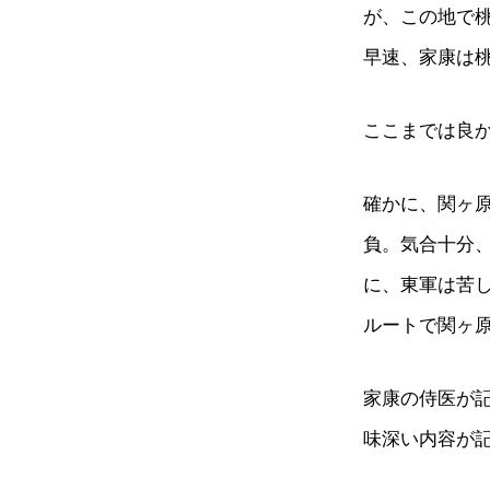
が、この地で
早速、家康は
ここまでは良
確かに、関ヶ
負。気合十分
に、東軍は苦
ルートで関ヶ
家康の侍医が
味深い内容が