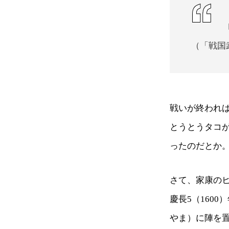
（「戦国
戦いが終われ
とうとうタコ
ったのだとか
さて、家康の
慶長5（160
やま）に陣を