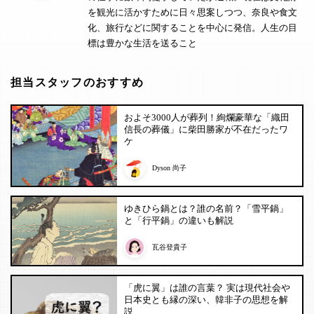
を観光に活かすために日々思案しつつ、奈良や食文
化、旅行などに関することを中心に発信。人生の目
標は豊かな生活を送ること
担当スタッフのおすすめ
およそ3000人が葬列！絢爛豪華な「織田
信長の葬儀」に柴田勝家が不在だったワ
ケ
Dyson 尚子
ゆきひら鍋とは？誰の名前？「雪平鍋」
と「行平鍋」の違いも解説
瓦谷登貴子
「虎に翼」は誰の言葉？ 実は現代社会や
日本史とも縁の深い、韓非子の思想を解
説