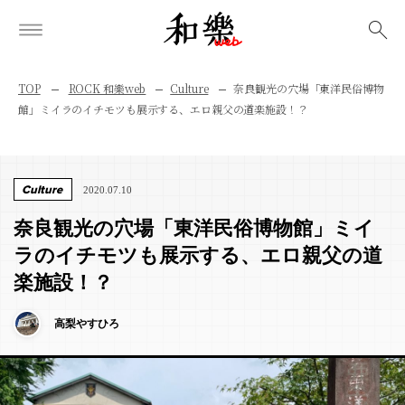
検索
TOP
ROCK 和樂web
Culture
奈良観光の穴場「東洋民俗博物
館」ミイラのイチモツも展示する、エロ親父の道楽施設！？
Culture
2020.07.10
奈良観光の穴場「東洋民俗博物館」ミイ
ラのイチモツも展示する、エロ親父の道
楽施設！？
高梨やすひろ