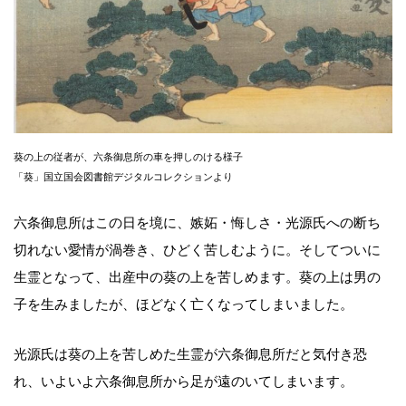
葵の上の従者が、六条御息所の車を押しのける様子
「葵」国立国会図書館デジタルコレクションより
六条御息所はこの日を境に、嫉妬・悔しさ・光源氏への断ち
切れない愛情が渦巻き、ひどく苦しむように。そしてついに
生霊となって、出産中の葵の上を苦しめます。葵の上は男の
子を生みましたが、ほどなく亡くなってしまいました。
光源氏は葵の上を苦しめた生霊が六条御息所だと気付き恐
れ、いよいよ六条御息所から足が遠のいてしまいます。