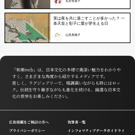
瓦谷登貴子
実は夜を共に過ごすことが多かった？ 一
条天皇と彰子に愛が芽生える日
山見美穂子
「和樂web」は、日本文化の多様で奥深い魅力をわかりや
すく、さまざまな角度から紹介するメディアです。
美しく、ラグジュアリーで、格調高いながらも時にはロッ
ク。伝統を守り継ぎながらも進化を続ける、幽遠な日本文
化の世界をお楽しみください。
広告掲載をご検討の方へ
執筆者一覧
プライバシーポリシー
インフォマティブデータガイドライ