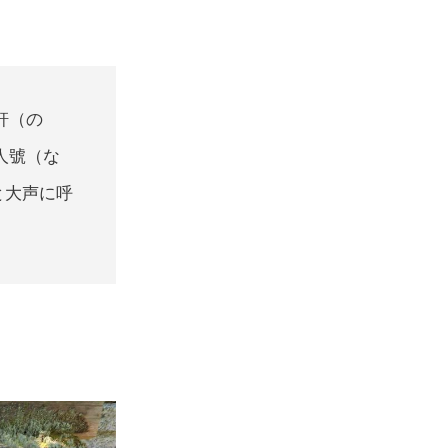
軒（の
人號（な
と大声に呼