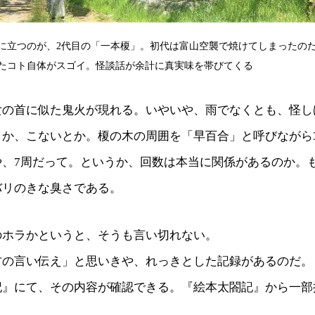
に立つのが、2代目の「一本榎」。初代は富山空襲で焼けてしまったの
たコト自体がスゴイ。怪談話が余計に真実味を帯びてくる
女の首に似た鬼火が現れる。いやいや、雨でなくとも、怪し
とか、こないとか。榎の木の周囲を「早百合」と呼びながら
や、7周だって。というか、回数は本当に関係があるのか。
バリのきな臭さである。
のホラかというと、そうも言い切れない。
方の言い伝え」と思いきや、れっきとした記録があるのだ。
記』にて、その内容が確認できる。『絵本太閤記』から一部