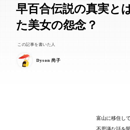
早百合伝説の真実と
た美女の怨念？
この記事を書いた人
Dyson 尚子
富山に移住して
不思議な話を