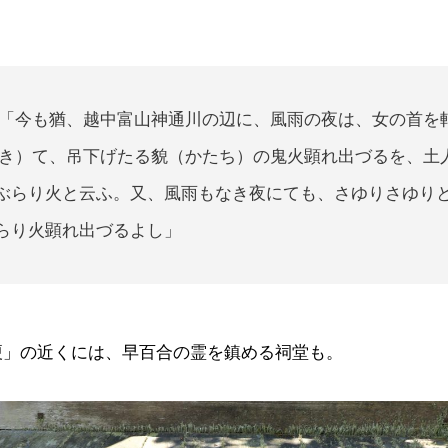
「今も猶、越中富山神通川の辺に、風雨の夜は、女の首を
き）て、吊下げたる貌（かたち）の鬼火顕れ出づるを、土
ぶらり火と云ふ。又、風雨もなき夜にても、さゆりさゆり
らり火顕れ出づるよし」
榎」の近くには、早百合の霊を鎮める祠堂も。