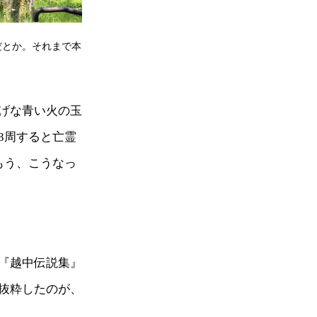
だとか。それまで本
げな青い火の玉
3周すると亡霊
もう、こうなっ
『越中伝説集』
抜粋したのが、