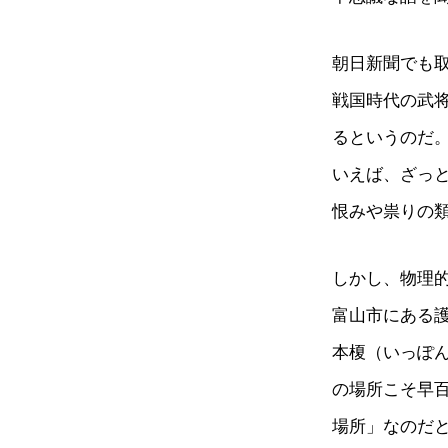
朝日新聞でも
戦国時代の武
るというのだ
いえば、ざっと
恨みや祟りの
しかし、物理
富山市にある
本榎（いっぽ
の場所こそ早
場所」なのだ