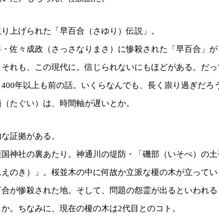
取り上げられた「早百合（さゆり）伝説」。
将・佐々成政（さっさなりまさ）に惨殺された「早百合」が
。それも、この現代に。信じられないにもほどがある。だっ
400年以上も前の話。いくらなんでも、長く祟り過ぎだろ
類（たぐい）は、時間軸が遅いとか。
的な証拠がある。
護国神社の裏あたり。神通川の堤防・「磯部（いそべ）の土
んえのき）」。桜並木の中に何故か立派な榎の木が立ってい
百合が惨殺された地。そして、問題の怨霊が出るといわれる
とか。ちなみに、現在の榎の木は2代目とのコト。