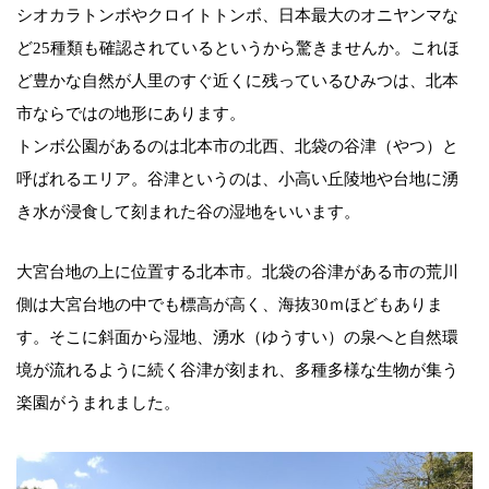
シオカラトンボやクロイトトンボ、日本最大のオニヤンマな
ど25種類も確認されているというから驚きませんか。これほ
ど豊かな自然が人里のすぐ近くに残っているひみつは、北本
市ならではの地形にあります。
トンボ公園があるのは北本市の北西、北袋の谷津（やつ）と
呼ばれるエリア。谷津というのは、小高い丘陵地や台地に湧
き水が浸食して刻まれた谷の湿地をいいます。
大宮台地の上に位置する北本市。北袋の谷津がある市の荒川
側は大宮台地の中でも標高が高く、海抜30ｍほどもありま
す。そこに斜面から湿地、湧水（ゆうすい）の泉へと自然環
境が流れるように続く谷津が刻まれ、多種多様な生物が集う
楽園がうまれました。