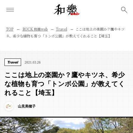
検索
TOP
ROCK 和樂web
Travel
ここは地上の楽園か？鷹やキツ
ネ、希少な植物も育つ「トンボ公園」が教えてくれること【埼玉】
Travel
2021.03.26
ここは地上の楽園か？鷹やキツネ、希少
な植物も育つ「トンボ公園」が教えてく
れること【埼玉】
山見美穂子