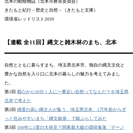
北本の動植物誌（北本市教育委員会）
きたもと紀行－歴史と自然－（きたもと文庫）
環境省レッドリスト2020
【連載 全11回】縄文と雑木林のまち、北本
自然とともに暮らすまち、埼玉県北本市。独自の縄文文化と
豊かな自然を入り口に北本の暮らしの魅力を考えてみまし
た。
第1回
都心から50分！人に一番近い自然ってなんだ？を埼玉県
北本で考えた
第2回
感度の高い縄文人が集う、埼玉県北本。1万年前からず
っと住みやすいまち「縄文銀座」で銀ぶらしてみた
第3回
100年に1度の大発見？関東最大級の環状集落「デーノ