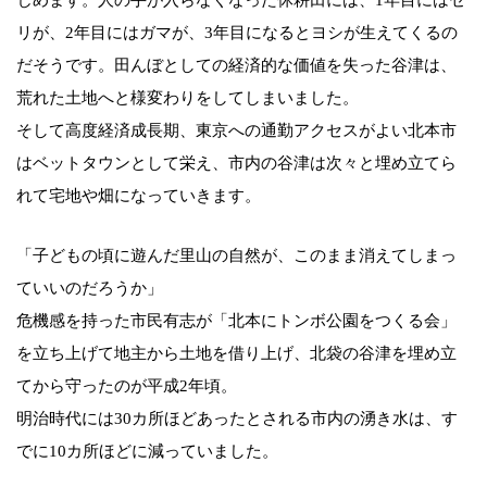
じめます。人の手が入らなくなった休耕田には、1年目にはセ
リが、2年目にはガマが、3年目になるとヨシが生えてくるの
だそうです。田んぼとしての経済的な価値を失った谷津は、
荒れた土地へと様変わりをしてしまいました。
そして高度経済成長期、東京への通勤アクセスがよい北本市
はベットタウンとして栄え、市内の谷津は次々と埋め立てら
れて宅地や畑になっていきます。
「子どもの頃に遊んだ里山の自然が、このまま消えてしまっ
ていいのだろうか」
危機感を持った市民有志が「北本にトンボ公園をつくる会」
を立ち上げて地主から土地を借り上げ、北袋の谷津を埋め立
てから守ったのが平成2年頃。
明治時代には30カ所ほどあったとされる市内の湧き水は、す
でに10カ所ほどに減っていました。