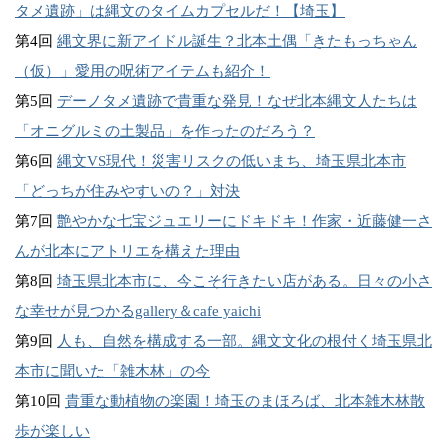
タメ遺跡」は縄文のタイムカプセルだ！【埼玉】
第4回
縄文界に新アイドル誕生？北本土偶「きたもっちゃん
（仮）」愛用の呪術アイテムも紹介！
第5回
デーノタメ遺跡で貴重な発見！なぜ北本縄文人たちは
「オニグルミの土製品」を作ったのだろう？
第6回
縄文VS現代！災害リスクの低いまち、埼玉県北本市
「どっちが住みやすいの？」対決
第7回
艶やかな七宝ジュエリーにドキドキ！作家・近藤健一さ
んが北本にアトリエを構えた理由
第8回
埼玉県北本市に、今こそ行きたい店がある。日々の小さ
な幸せが見つかるgallery＆cafe yaichi
第9回
人も、自然を構成する一部。縄文文化の根付く埼玉県北
本市に聞いた「雑木林」の今
第10回
貴重な動植物の楽園！埼玉のまほろば、北本雑木林散
歩が楽しい