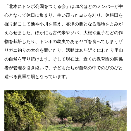
「北本にトンボ公園をつくる会」は20名ほどのメンバーが中
心となって休日に集まり、生い茂ったヨシを刈り、休耕田を
掘り起こして池や小川を整え、谷津の要となる湿地をよみが
えらせました。ほかにも古代米やソバ、大根や里芋などの作
物を栽培したり、トンボの幼虫であるヤゴを食べてしまうザ
リガニ釣りの大会を開いたり、活動は30年近くにわたり里山
の自然を守り続けます。そして現在は、近くの保育園の関係
者が管理を引き継いで、子どもたちが自然の中でのびのびと
遊べる貴重な場となっています。