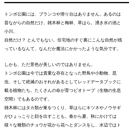
トンボ公園には、ブランコや滑り台はありません。あるのは
昔ながらの自然だけ。雑木林と梅林、草はら。湧き水の池と
小川。
自然だけ？ とんでもない。住宅地のすぐ裏にこんな自然が残
っているなんて、なんだか魔法にかかったような気分です。
しかも、ただ景色が美しいのではありません。
トンボ公園は今では貴重な存在となった野鳥や小動物、昆
虫、そして絶滅のおそれがあるとしてレッドデータブックに
載る植物たち。たくさんの命が育つビオトープ（生物の生息
空間）でもあるのです。
雑木林にはタカ類が巣をつくり、草はらにキツネやノウサギ
がひょっこりと顔を出すことも。春から夏、秋にかけては
様々な種類のチョウが花から花へとダンスをし、水辺ではト