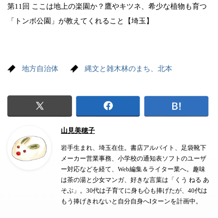
第11回 ここは地上の楽園か？鷹やキツネ、希少な植物も育つ
「トンボ公園」が教えてくれること【埼玉】
地方自治体
縄文と雑木林のまち、北本
山見美穂子
岩手生まれ、埼玉在住。書店アルバイト、足袋靴下
メーカー営業事務、小学校の通知表ソフトのユーザ
ー対応などを経て、Web編集＆ライター業へ。趣味
は茶の湯と少女マンガ、好きな言葉は「くう ねる あ
そぶ」。30代は子育てに身も心も捧げたが、40代は
もう捧げきれないと自分自身へIターンを計画中。