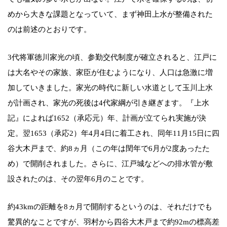
めから大きな課題となっていて、まず神田上水が整備された
のは前述のとおりです。
3代将軍徳川家光の頃、参勤交代制度が確立されると、江戸に
は大名やその家族、家臣が住むようになり、人口は急激に増
加していきました。家光の時代に新しい水道として玉川上水
が計画され、家光の死後は4代家綱が引き継ぎます。『上水
記』によれば1652（承応元）年、計画が立てられ実施が決
定。翌1653（承応2）年4月4日に着工され、同年11月15日に四
谷大木戸まで、約8ヵ月（この年は閏年で6月が2度あったた
め）で開削されました。さらに、江戸城などへの排水管が敷
設されたのは、その翌年6月のことです。
約43kmの距離を8ヵ月で開削するというのは、それだけでも
驚異的なことですが、羽村から四谷大木戸まで約92mの標高差