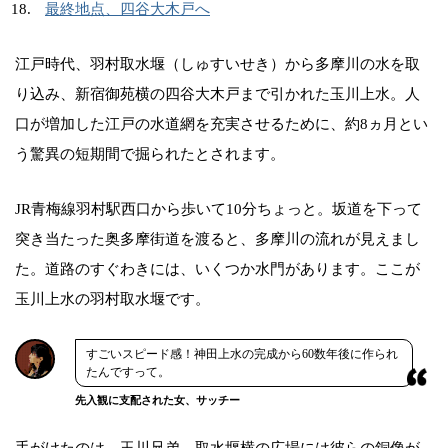
最終地点、四谷大木戸へ
江戸時代、羽村取水堰（しゅすいせき）から多摩川の水を取
り込み、新宿御苑横の四谷大木戸まで引かれた玉川上水。人
口が増加した江戸の水道網を充実させるために、約8ヵ月とい
う驚異の短期間で掘られたとされます。
JR青梅線羽村駅西口から歩いて10分ちょっと。坂道を下って
突き当たった奥多摩街道を渡ると、多摩川の流れが見えまし
た。道路のすぐわきには、いくつか水門があります。ここが
玉川上水の羽村取水堰です。
すごいスピード感！神田上水の完成から60数年後に作られ
たんですって。
先入観に支配された女、サッチー
手がけたのは、玉川兄弟。取水堰横の広場には彼らの銅像が