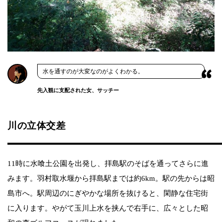
水を通すのが大変なのがよくわかる。
先入観に支配された女、サッチー
川の立体交差
11時に水喰土公園を出発し、拝島駅のそばを通ってさらに進
みます。羽村取水堰から拝島駅までは約6km。駅の先からは昭
島市へ。駅周辺のにぎやかな場所を抜けると、閑静な住宅街
に入ります。やがて玉川上水を挟んで右手に、広々とした昭