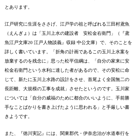
とあります。
江戸研究に生涯をささげ、江戸学の祖と呼ばれる三田村鳶魚
（えんぎょ）は「玉川上水の建設者 安松金右衛門」（『鳶
魚江戸文庫20 江戸人物談義』収録 中公文庫）で、そのことを
詳しく書いています。「折角の計画であるこの玉川上水案を
放棄するのを残念に」思った松平信綱は、「自分の家来に安
松金右衛門という水利に達した者があるので、その安松に命
じて、新たに玉川上水路の設計をさせ、首尾よく全国無二の
長距離、大規模の工事を成就」させたというのです。玉川家
については「自分の威福のために都合のいいように、手前勝
手なことばかりを書き上げたように思われる」と手厳しい書
きようです。
また、『徳川実記』には、関東郡代・伊奈忠治が水道奉行を