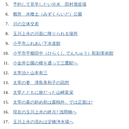
予約して見学したい分水 田村酒造場
難所 水喰土（みずくらいど）公園
川の立体交差
玉川上水の川面に降りられる場所
小平市ふれあい下水道館
小平市平櫛田中（ひらくし でんちゅう）彫刻美術館
小金井公園の横を通って三鷹駅へ
太宰治と山本有三
太宰の妻 津島美和子の回想
太宰とともに旅だった山崎富栄
太宰の墓の斜め前は森鴎外。では正面は?
現在の玉川上水の終点? 浅間橋へ
玉川上水の流れは淀橋浄水場へ