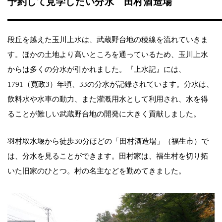
予約して見学したい分水 田村酒造場
段丘を越えた玉川上水は、武蔵野台地の稜線を流れていきま
す。ほかの土地より高いところを通っているため、玉川上水
からは多くの分水が引かれました。『上水記』には、
1791（寛政3）年頃、33の分水が記録されています。分水は、
飲料水や水車の動力、また灌漑用水として利用され、水を得
ることが難しい武蔵野台地の開発に大きく貢献しました。
羽村取水堰から徒歩30分ほどの「田村酒造場」（福生市）で
は、分水を見ることができます。田村家は、福生村を切り拓
いた旧家のひとつ。村の名主などを勤めてきました。