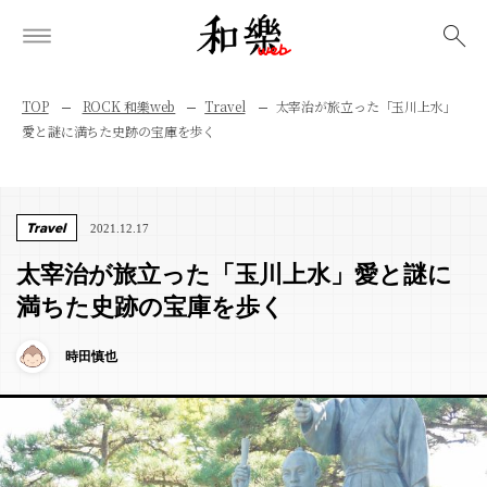
検索
TOP
ROCK 和樂web
Travel
太宰治が旅立った「玉川上水」
愛と謎に満ちた史跡の宝庫を歩く
Travel
2021.12.17
太宰治が旅立った「玉川上水」愛と謎に
満ちた史跡の宝庫を歩く
時田慎也