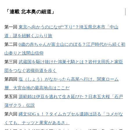
「連載 北本奥の細道」
第一回
東京へ向かうのになぜ“下り”？埼玉県北本市「中山
道」謎を紐解くぶらり旅
第二回
0歳の赤ちゃんが富士山にのぼる？江戸時代から続く初
山参りと浅間山信仰
第三回
武蔵国を駆け抜けた鴻巣七騎とは？岩付太田氏と家臣
団をつなぐ岩槻街道を歩く
第四回
塩（しょう）がなかったら高尾へ行け。関東ローム
層、大宮台地の最高地点はここだ
第五回
源範頼は伊豆を逃れて生き延びた？日本五大桜「石戸
蒲ザクラ」伝説
第六回
縄文SDGｓ！？タイムカプセル遺跡は語る「コメがな
くても、ナッツと果実があるさ」