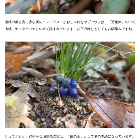
濃緑の葉と真っ赤な実のコントラストがおしゃれなヤブコウジは、『万葉集』の中で
山橘（ヤマタチバナ）の名で詠まれています。お正月飾りとしてもお馴染みですね。
リュウノヒゲ。鮮やかな瑠璃色の実は、「龍の玉」として冬の季語になっています。