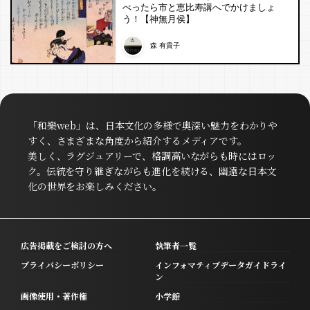
べったら市と恵比寿講へでかけましょ
う！【神無月侯】
森 有貴子
「和樂web」は、日本文化の多様で奥深い魅力をわかりや
すく、さまざまな角度から紹介するメディアです。
美しく、ラグジュアリーで、格調高いながらも時にはロッ
ク。伝統を守り継ぎながらも進化を続ける、幽遠な日本文
化の世界をお楽しみください。
広告掲載をご検討の方へ
執筆者一覧
プライバシーポリシー
インフォマティブデータガイドライ
ン
画像使用・著作権
小学館