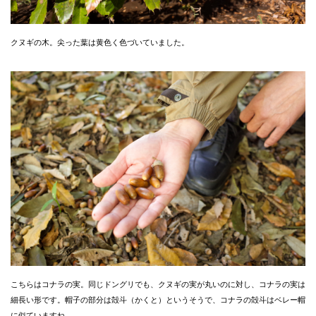
クヌギの木。尖った葉は黄色く色づいていました。
こちらはコナラの実。同じドングリでも、クヌギの実が丸いのに対し、コナラの実は
細長い形です。帽子の部分は殻斗（かくと）というそうで、コナラの殻斗はベレー帽
に似ていますね。