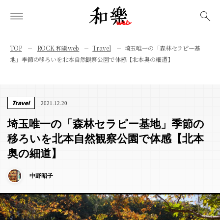
検索
TOP
ROCK 和樂web
Travel
埼玉唯一の「森林セラピー基
地」季節の移ろいを北本自然観察公園で体感【北本奥の細道】
Travel
2021.12.20
埼玉唯一の「森林セラピー基地」季節の
移ろいを北本自然観察公園で体感【北本
奥の細道】
中野昭子