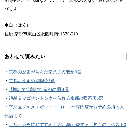
餡を包んだとち餅など…ここでしか味わえない“京の味”が並
びます。
◆白（はく）
住所 京都市東山区祇園町南側570-210
あわせて読みたい
・
京都の歴史が育んだ京菓子の老舗9選
・
京都おすすめ純喫茶3選
・
“地味”で“滋味”な京都の麺 4選
・
絶品タマゴサンドを食べられる京都の喫茶店5選
・
下京区グルメスポット！ コロッケ専門店から予約必須の人
気店まで
・
京都ランチにおすすめ！ 地元民が愛する「丼もの」ベスト3