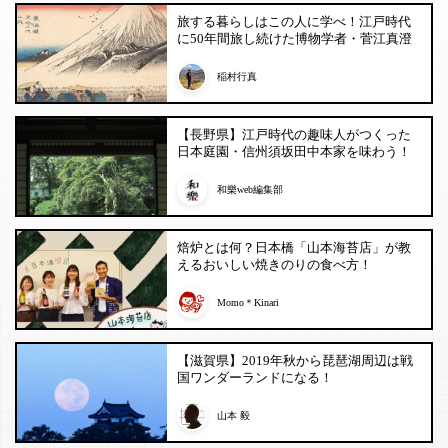
旅する暮らしはこの人に学べ！江戸時代
に50年間旅し続けた博物学者・菅江真澄
稲村行真
【長野県】江戸時代の趣味人がつくった
日本庭園・信州須坂田中本家を味わう！
和樂web編集部
焙炉とは何？日本橋「山本海苔店」が教
えるおいしい焼きのりの食べ方！
Momo＊Kinari
【滋賀県】2019年秋から琵琶湖周辺は戦
国ワンダーランドになる！
山本 毅