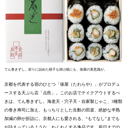
てん巻きずし。折りに詰めた様子も掛け紙にも、俵屋の美意識が。
京都を代表する宿のひとつ「俵屋（たわらや）」がプロデュ
ースする天ぷら店「点邑」。このお店でテイクアウトするべ
きは、てん巻きずし。海老天・穴子天・自家製じゃこ、3種類
の巻き寿司に加え、もっちりとした生麩の田楽、絶妙な半熟
加減の卵が折詰に。京都人にも愛される、“もてなし”までも
が詰まっているような、わくわくする逸品です。前日までの