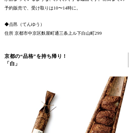
予約販売で、受け取りは10〜14時に。
◆点邑（てんゆう）
住所 京都市中京区麩屋町通三条上ル下白山町299
京都の“品格”を持ち帰り！
「白」