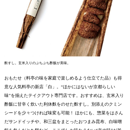
麩すし。玄米入りのぷちぷち酢飯が美味。
おもたせ（料亭の味を家庭で楽しめるよう仕立てた品）も得
意な人気料亭の新店「白」。“ほかにはないが京都らしい
味”を揃えたテイクアウト専門店です。おすすめは、玄米入り
酢飯に甘辛く炊いた利休麩をのせた麩すし。別添えのクミン
シードを少々つければ味変も可能！ ほかにも、惣菜をはさん
だサンドイッチや、和三盆をまとったおつまみ昆布、白味噌