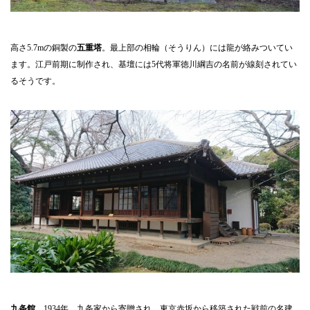
高さ5.7mの銅製の
五重塔
。最上部の相輪（そうりん）には龍が絡みついてい
ます。江戸前期に制作され、基壇には5代将軍徳川綱吉の名前が線刻されてい
るそうです。
九条館
。1934年、九条家から寄贈され、東京赤坂から移築された戦前の名建