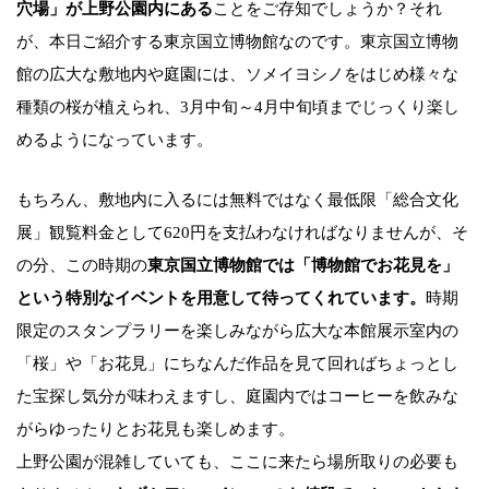
穴場」が上野公園内にある
ことをご存知でしょうか？それ
が、本日ご紹介する東京国立博物館なのです。東京国立博物
館の広大な敷地内や庭園には、ソメイヨシノをはじめ様々な
種類の桜が植えられ、3月中旬～4月中旬頃までじっくり楽し
めるようになっています。
もちろん、敷地内に入るには無料ではなく最低限「総合文化
展」観覧料金として620円を支払わなければなりませんが、そ
の分、この時期の
東京国立博物館では「博物館でお花見を」
という特別なイベントを用意して待ってくれています。
時期
限定のスタンプラリーを楽しみながら広大な本館展示室内の
「桜」や「お花見」にちなんだ作品を見て回ればちょっとし
た宝探し気分が味わえますし、庭園内ではコーヒーを飲みな
がらゆったりとお花見も楽しめます。
上野公園が混雑していても、ここに来たら場所取りの必要も