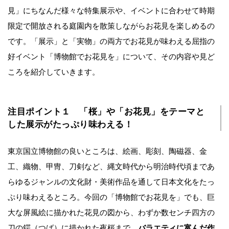
見」にちなんだ様々な特集展示や、イベントに合わせて時期
限定で開放される庭園内を散策しながらお花見を楽しめるの
です。「展示」と「実物」の両方でお花見が味わえる屈指の
好イベント「博物館でお花見を」について、その内容や見ど
ころを紹介していきます。
注目ポイント１ 「桜」や「お花見」をテーマと
した展示がたっぷり味わえる！
東京国立博物館の良いところは、絵画、彫刻、陶磁器、金
工、織物、甲冑、刀剣など、縄文時代から明治時代頃まであ
らゆるジャンルの文化財・美術作品を通して日本文化をたっ
ぷり味わえるところ。今回の「博物館でお花見を」でも、巨
大な屏風絵に描かれた花見の図から、わずか数センチ四方の
刀の鍔（つば）に描かれた夜桜まで、
バラエティに富んだ作