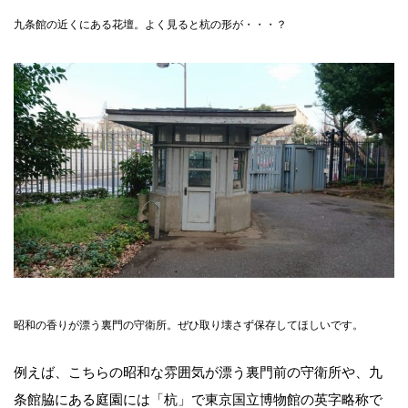
九条館の近くにある花壇。よく見ると杭の形が・・・？
昭和の香りが漂う裏門の守衛所。ぜひ取り壊さず保存してほしいです。
例えば、こちらの昭和な雰囲気が漂う裏門前の守衛所や、九
条館脇にある庭園には「杭」で東京国立博物館の英字略称で