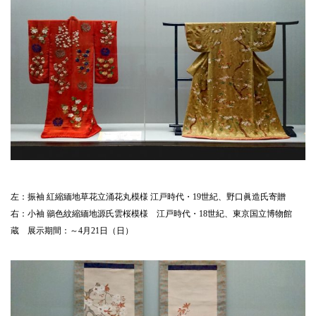
左：振袖 紅縮緬地草花立涌花丸模様 江戸時代・19世紀、野口眞造氏寄贈
右：小袖 鶸色紋縮緬地源氏雲桜模様 江戸時代・18世紀、東京国立博物館
蔵 展示期間：～4月21日（日）