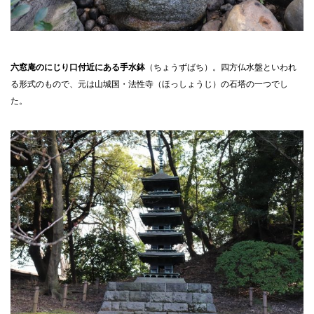
六窓庵のにじり口付近にある手水鉢
（ちょうずばち）。四方仏水盤といわれ
る形式のもので、元は山城国・法性寺（ほっしょうじ）の石塔の一つでし
た。