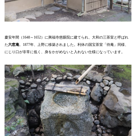
慶安年間（1648～1652）に興福寺慈眼院に建てられ、大和の三茶室と呼ばれ
た
六窓庵
。1877年、上野に移築されました。利休の国宝茶室「待庵」同様、
にじり口が非常に低く、身をかがめないと入れない仕様になっています。