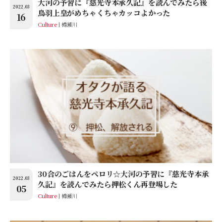
大河の予習に『慈光寺本承久記』を読んでみたら後
2022.03
鳥羽上皇がめちゃくちゃカッコよかった
16
Culture
樽瀬川
30合のごはんをペロリ☆大河の予習に『慈光寺本承
2022.03
久記』を読んでみたら押松くん再登場した
05
Culture
樽瀬川