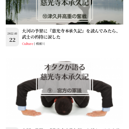
大河の予習に『慈光寺本承久記』を読んでみたら、
2022.03
武士の矜持に涙した
22
Culture
樽瀬川