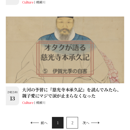
Culture
樽瀬川
大河の予習に『慈光寺本承久記』を読んでみたら、
2022.01
親子愛にマジで涙が止まらなくなった
13
Culture
樽瀬川
1
2
前へ
次へ