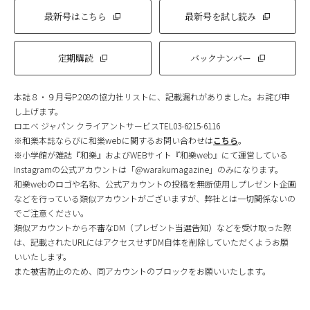
最新号はこちら
最新号を試し読み
定期購読
バックナンバー
本誌８・９月号P.208の協力社リストに、記載漏れがありました。お詫び申
し上げます。
ロエベ ジャパン クライアントサービスTEL03-6215-6116
※和樂本誌ならびに和樂webに関するお問い合わせは
こちら
。
※小学館が雑誌『和樂』およびWEBサイト『和樂web』にて運営している
Instagramの公式アカウントは「@warakumagazine」のみになります。
和樂webのロゴや名称、公式アカウントの投稿を無断使用しプレゼント企画
などを行っている類似アカウントがございますが、弊社とは一切関係ないの
でご注意ください。
類似アカウントから不審なDM（プレゼント当選告知）などを受け取った際
は、記載されたURLにはアクセスせずDM自体を削除していただくようお願
いいたします。
また被害防止のため、同アカウントのブロックをお願いいたします。