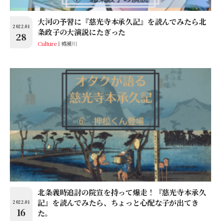
大河の予習に『慈光寺本承久記』を読んでみたら北
2022.01
条政子の大演説にたぎった
28
Culture
樽瀬川
北条義時追討の院宣を持って爆走！『慈光寺本承久
記』を読んでみたら、ちょっと心配な子が出てき
2022.01
16
た。