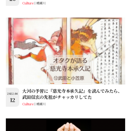
Culture
樽瀬川
大河の予習に『慈光寺本承久記』を読んでみたら、
2022.04
武田信玄の先祖がチャッカリしてた
12
Culture
樽瀬川