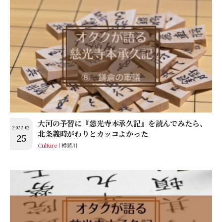
大河の予習に『慈光寺本承久記』を読んでみたら、
2022.02
北条義時がわりとカッコよかった
25
Culture
樽瀬川