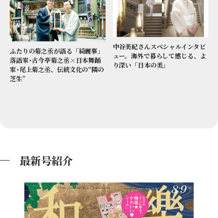
中谷美紀さんスペシャルインタビ
ふたりの菊之丞が語る「綺麗事」
ュー。海外で暮らして感じる、よ
落語家･古今亭菊之丞×日本舞踊
り深い「日本の美」
家･尾上菊之丞、伝統文化の“隣の
芝生”
最新号紹介