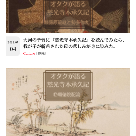
大河の予習に『慈光寺本承久記』を読んでみたら、
2022.07
我が子が斬首された母の悲しみが身に染みた。
04
Culture
樽瀬川