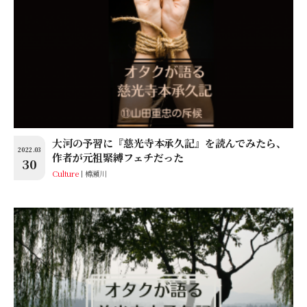
大河の予習に『慈光寺本承久記』を読んでみたら、
2022.03
作者が元祖緊縛フェチだった
30
Culture
樽瀬川