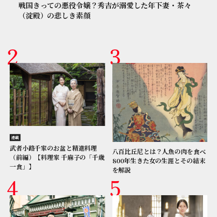
戦国きっての悪役令嬢？秀吉が溺愛した年下妻・茶々
（淀殿）の悲しき素顔
連載
武者小路千家のお盆と精進料理
八百比丘尼とは？人魚の肉を食べ
（前編）【料理家 千麻子の「千歳
800年生きた女の生涯とその結末
一食」】
を解説