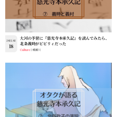
大河の予習に『慈光寺本承久記』を読んでみたら、
2022.02
北条義時がビビリィだった
18
Culture
樽瀬川