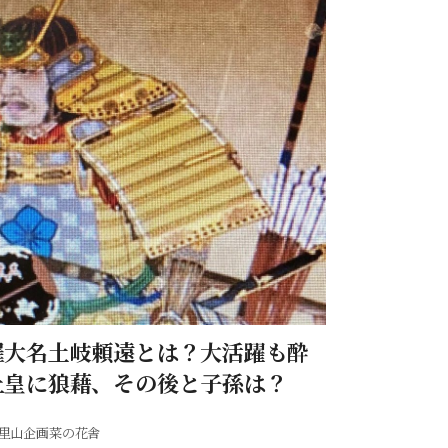
羅大名土岐頼遠とは？大活躍も酔
上皇に狼藉、その後と子孫は？
里山企画菜の花舎