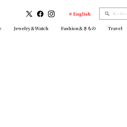
# English
e
Jewelry＆Watch
Fashion＆きもの
Travel