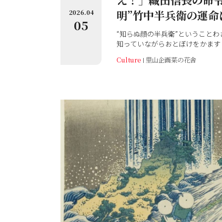
明”竹中半兵衛の運命
2026.04
05
“知らぬ顔の半兵衛”ということ
知っていながらおとぼけをかます
衛とは戦国時代の智将・竹中重治
Culture
里山企画菜の花舎
言われている。
ここでは親しみを込めて通称で呼
大河ドラマ『豊臣兄弟！』で注目
多い逸話に彩られた謎多き人物と
る魏（ぎ）の劉備（りゅうび）に
ょかつこうめい）を思わせるエピ
明（いまこうめい）”の異名でも
の人柄を表すエピソードを地元・
ともに紹介しよう。