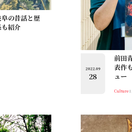
岐阜の昔話と歴
係も紹介
前田
表作
2022.09
28
ュー
Culture