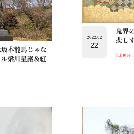
鬼界
2022.02
悲し
22
は坂本龍馬じゃな
Culture
プル梁川星巌＆紅