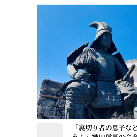
「裏切り者の息子な
え！」織田信長の命令