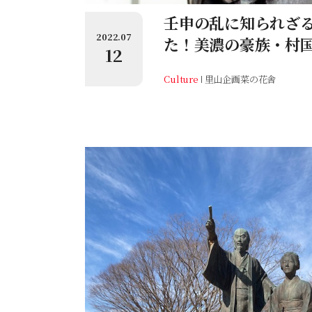
壬申の乱に知られざ
2022.07
た！美濃の豪族・村
12
Culture
里山企画菜の花舎