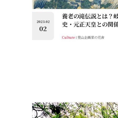
養老の滝伝説とは？
2023.02
史・元正天皇との関
02
Culture
里山企画菜の花舎