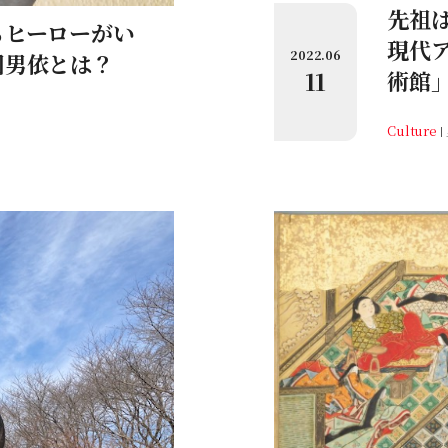
先祖は
るヒーローがい
現代
2022.06
国男依とは？
11
術館
Culture