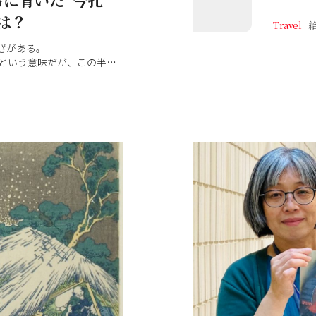
は？
Travel
わざがある。
という意味だが、この半兵
（通称：半兵衛）を指すと
ばせていただこう。
されている竹中半兵衛は数
され、『三国志』に登場す
仕えた軍師・諸葛孔明（し
ソードも残ることから“今孔
知られるが、ここでは半兵衛
岐阜県垂井町に伝わる話と