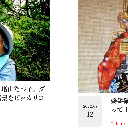
」増山たづ子。ダ
風景をピッカリコ
婆娑
2022.08
って
12
Culture