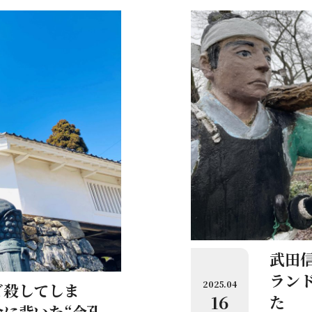
武田信
ラン
2025.04
ど殺してしま
16
た
に背いた“今孔