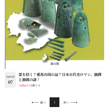
霊を招く？邪馬台国の証？日本古代史ロマン、銅鐸
2020.03
と銅鏡の謎！
07
Culture
近藤とも
1
前へ
次へ