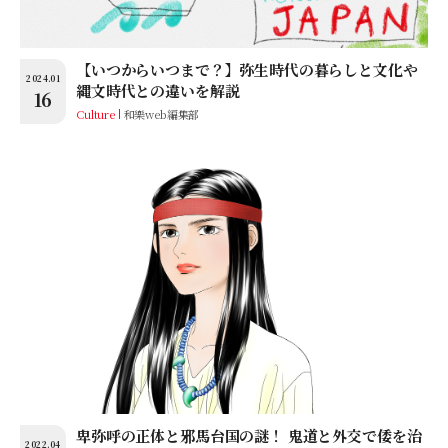
【いつからいつまで？】弥生時代の暮らしと文化や
2024.01
縄文時代との違いを解説
16
Culture
和樂web編集部
卑弥呼の正体と邪馬台国の謎！ 鬼道と外交で倭を治
2022.04