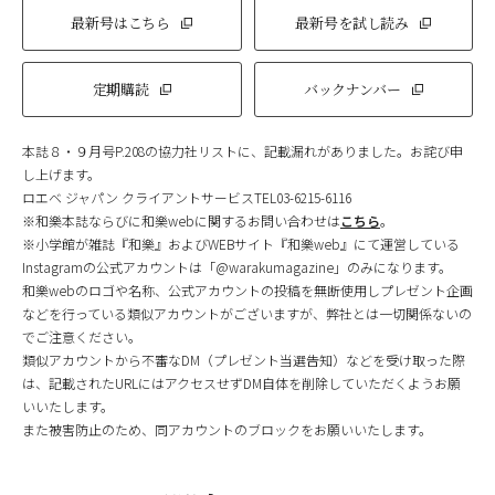
最新号はこちら
最新号を試し読み
定期購読
バックナンバー
本誌８・９月号P.208の協力社リストに、記載漏れがありました。お詫び申
し上げます。
ロエベ ジャパン クライアントサービスTEL03-6215-6116
※和樂本誌ならびに和樂webに関するお問い合わせは
こちら
。
※小学館が雑誌『和樂』およびWEBサイト『和樂web』にて運営している
Instagramの公式アカウントは「@warakumagazine」のみになります。
和樂webのロゴや名称、公式アカウントの投稿を無断使用しプレゼント企画
などを行っている類似アカウントがございますが、弊社とは一切関係ないの
でご注意ください。
類似アカウントから不審なDM（プレゼント当選告知）などを受け取った際
は、記載されたURLにはアクセスせずDM自体を削除していただくようお願
いいたします。
また被害防止のため、同アカウントのブロックをお願いいたします。