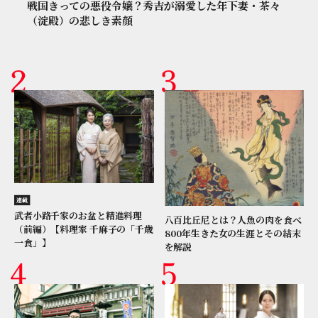
戦国きっての悪役令嬢？秀吉が溺愛した年下妻・茶々
（淀殿）の悲しき素顔
連載
武者小路千家のお盆と精進料理
八百比丘尼とは？人魚の肉を食べ
（前編）【料理家 千麻子の「千歳
800年生きた女の生涯とその結末
一食」】
を解説