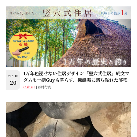
1万年色褪せない住居デザイン「竪穴式住居」縄文マ
2021.05
ダムも一揆Guyも暮らす、機能美に満ち溢れた邸宅
20
Culture
稲村行真