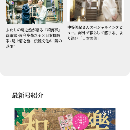
中谷美紀さんスペシャルインタビ
ふたりの菊之丞が語る「綺麗事」
ュー。海外で暮らして感じる、よ
落語家･古今亭菊之丞×日本舞踊
り深い「日本の美」
家･尾上菊之丞、伝統文化の“隣の
芝生”
最新号紹介