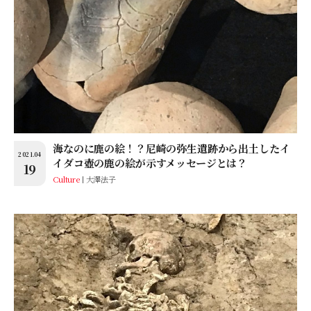
海なのに鹿の絵！？尼崎の弥生遺跡から出土したイ
2021.04
イダコ壺の鹿の絵が示すメッセージとは？
19
Culture
大澤法子