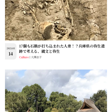
17個も石鏃が打ち込まれた人骨！？兵庫県の弥生遺
2021.03
跡で考える、縄文と弥生
14
Culture
大澤法子