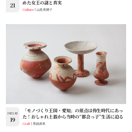
めた女王の謎と真実
21
Culture
山見美穂子
「モノづくり王国・愛知」の原点は弥生時代にあっ
2022.02
た！おしゃれ土器から当時の“都会っ子”生活に迫る
19
Craft
黒田直美