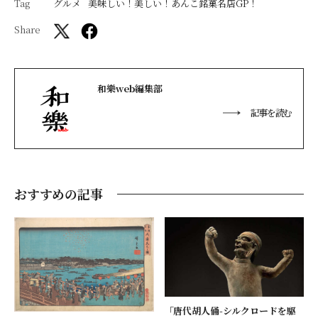
Tag
グルメ
美味しい！美しい！あんこ銘菓名店GP！
Share
和樂web編集部
記事を読む
おすすめの記事
「唐代胡人俑-シルクロードを駆