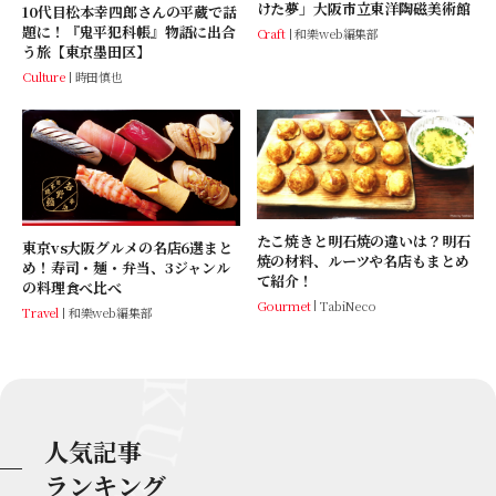
けた夢」大阪市立東洋陶磁美術館
10代目松本幸四郎さんの平蔵で話
題に！『鬼平犯科帳』物語に出合
Craft
和樂web編集部
う旅【東京墨田区】
Culture
時田慎也
たこ焼きと明石焼の違いは？明石
東京vs大阪グルメの名店6選まと
焼の材料、ルーツや名店もまとめ
め！寿司・麺・弁当、3ジャンル
て紹介！
の料理食べ比べ
Gourmet
TabiNeco
Travel
和樂web編集部
人気記事
ランキング