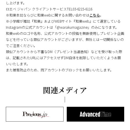
し上げます。
ロエベ ジャパン クライアントサービスTEL03-6215-6116
※和樂本誌ならびに和樂webに関するお問い合わせは
こちら
。
※小学館が雑誌『和樂』およびWEBサイト『和樂web』にて運営している
Instagramの公式アカウントは「@warakumagazine」のみになります。
和樂webのロゴや名称、公式アカウントの投稿を無断使用しプレゼント企画
などを行っている類似アカウントがございますが、弊社とは一切関係ないの
でご注意ください。
類似アカウントから不審なDM（プレゼント当選告知）などを受け取った際
は、記載されたURLにはアクセスせずDM自体を削除していただくようお願
いいたします。
また被害防止のため、同アカウントのブロックをお願いいたします。
関連メディア