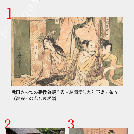
戦国きっての悪役令嬢？秀吉が溺愛した年下妻・茶々
（淀殿）の悲しき素顔