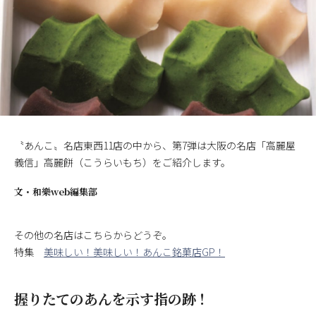
〝あんこ〟名店東西11店の中から、第7弾は大阪の名店「高麗屋
義信」高麗餅（こうらいもち）をご紹介します。
文・
和樂web編集部
その他の名店はこちらからどうぞ。
特集
美味しい！美味しい！あんこ銘菓店GP！
握りたてのあんを示す指の跡！