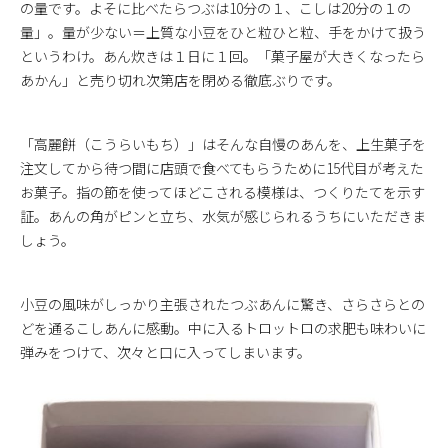
の量です。よそに比べたらつぶは10分の１、こしは20分の１の
量」。量が少ない＝上質な小豆をひと粒ひと粒、手をかけて扱う
というわけ。あん炊きは１日に１回。「菓子屋が大きくなったら
あかん」と売り切れ次第店を閉める徹底ぶりです。
「高麗餅（こうらいもち）」はそんな自慢のあんを、上生菓子を
注文してから待つ間に店頭で食べてもらうために15代目が考えた
お菓子。指の節を使ってほどこされる模様は、つくりたてを示す
証。あんの角がピンと立ち、水気が感じられるうちにいただきま
しょう。
小豆の風味がしっかり主張されたつぶあんに驚き、さらさらとの
どを通るこしあんに感動。中に入るトロットロの求肥も味わいに
弾みをつけて、次々と口に入ってしまいます。