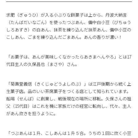
求肥（ぎゅうひ）が入る小ぶりな餅菓子は上から、丹波大納言
（たんばだいなごん）を使ったつぶあん、備中白小豆（びちゅう
しろあずき）の白あん、抹茶を練り込んだ抹茶あん、備中小豆の
こしあん、ごまを練り込んだごまあん。あんの香りが濃い！
「お菓子は、あんが美味しくなかったらあきまへんやろ」とは17
代目主人の久保昌也（まさや）さん。
「菊壽堂義信（きくじゅどうよしのぶ）」は江戸後期から続く上
生菓子店。品のいい茶席菓子をつくる店として知られています。
船場（せんば）に創業し、戦後現在の場所に移転。久保さんの祖
父（15代目）はこれを機に家族だけの経営に転向し、代々、主人
があん炊きを担うように。
「つぶあんは１升、こしあんは１升５合。うちの１回に炊く小豆