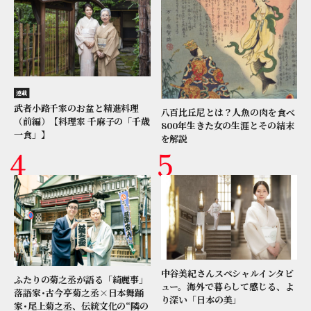
連載
武者小路千家のお盆と精進料理
八百比丘尼とは？人魚の肉を食べ
（前編）【料理家 千麻子の「千歳
800年生きた女の生涯とその結末
一食」】
を解説
中谷美紀さんスペシャルインタビ
ふたりの菊之丞が語る「綺麗事」
ュー。海外で暮らして感じる、よ
落語家･古今亭菊之丞×日本舞踊
り深い「日本の美」
家･尾上菊之丞、伝統文化の“隣の