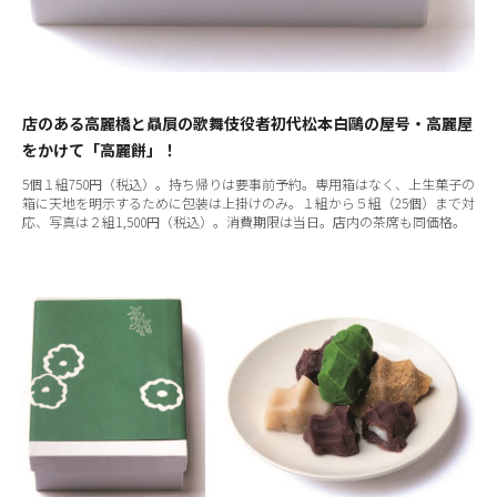
店のある高麗橋と贔屓の歌舞伎役者初代松本白鷗の屋号・高麗屋
をかけて「高麗餅」！
5個１組750円（税込）。持ち帰りは要事前予約。専用箱はなく、上生菓子の
箱に天地を明示するために包装は上掛けのみ。１組から５組（25個）まで対
応、写真は２組1,500円（税込）。消費期限は当日。店内の茶席も同価格。