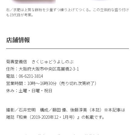
右／求肥は上質な餅粉を少量ずつ練り上げてつくる。この立体的な盛り付け
も15代目が考案。
店舗情報
菊壽堂義信 きくじゅどうよしのぶ
住所：大阪府大阪市中央区高麗橋2-3-1
電話：06-6231-3814
営業時間：10時～16時30分（売り切れ次第終了）
休み：土曜・日曜・祝日
撮影／石井宏明 構成／藤田 優、後藤淳美（本誌）※本記事は
雑誌『和樂（2019-2020年12・1月号）』の転載です。