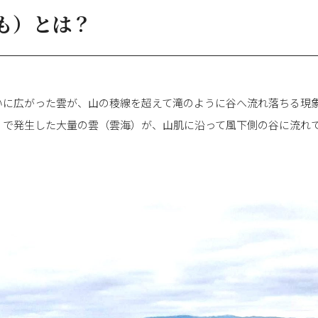
も）とは？
いに広がった雲が、山の稜線を超えて滝のように谷へ流れ落ちる現
）で発生した大量の雲（雲海）が、山肌に沿って風下側の谷に流れ