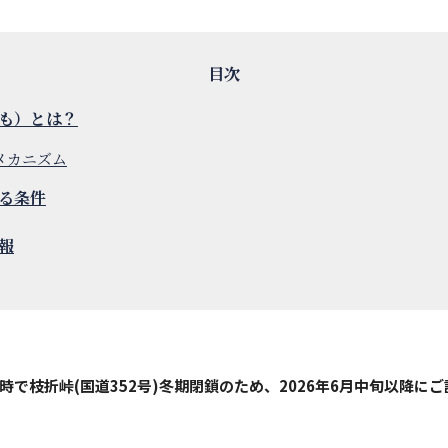
も）とは？
メカニズム
る条件
報
金)9時で枝折峠(国道352号)冬期閉鎖のため、2026年6月中旬以降に