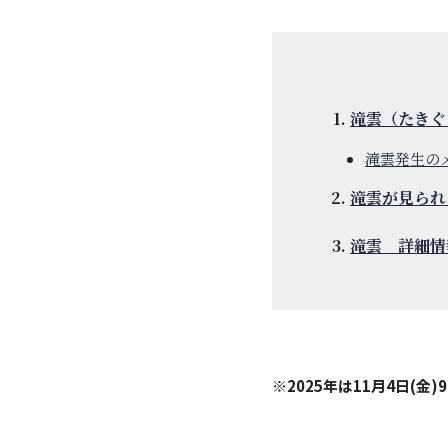
滝雲（たきぐ
滝雲発生の
滝雲が見られ
滝雲 詳細情
※2025年は11月4日(