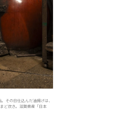
始。その日仕込んだ油揚げは、
まど炊き。滋賀県産「日本