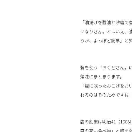
「油揚げを醬油と砂糖で
いなりさん。とはいえ、
うが、よっぽど簡単」と
薪を使う〝おくどさん〟
薄味にまとまります。
「釜に残ったおこげをお
れるのはそのためですね
店の創業は明治41（19
度の高い食べ物」と胸を