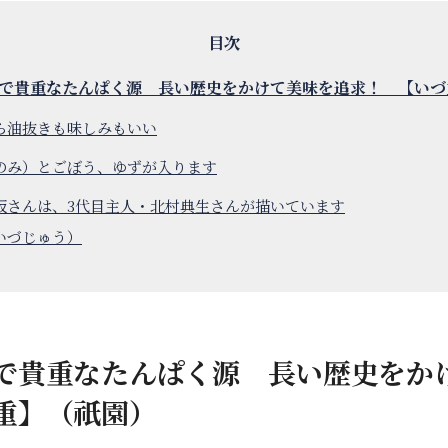
で貴重なたんぱく源 長い歴史をかけて美味を追求！ 【いづ
ら油抜きも味しみもいい
のみ）とごぼう、ゆずが入ります
坂さんは、3代目主人・北村典生さんが描いています
いづじゅう）
で貴重なたんぱく源 長い歴史をか
重】（祇園）