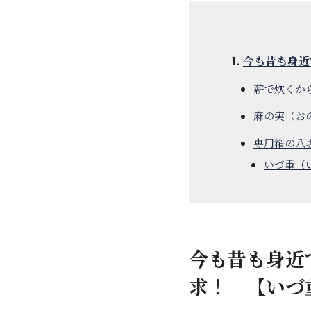
今も昔も身近
薪で炊くか
麻の実（お
専用箱の八
いづ重（
今も昔も身近
求！ 【いづ