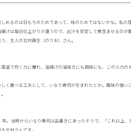
煮しめるのは日もちのためであって、味のためではないかな。私の
油揚げは毎日仕上がりが違うので、出汁を安定して煮含ませるのが
笑う、主人の北村典生（のりお）さん。
は高温で炊く力に優れ、油揚げの油抜きにも調味にも、この火力の
いしく食べる工夫として、いなり寿司が生まれたとか。風味の強い
」。
08）年。当時からいなり寿司は品書きにあったそうで、「これ以上
張る北村さんです。