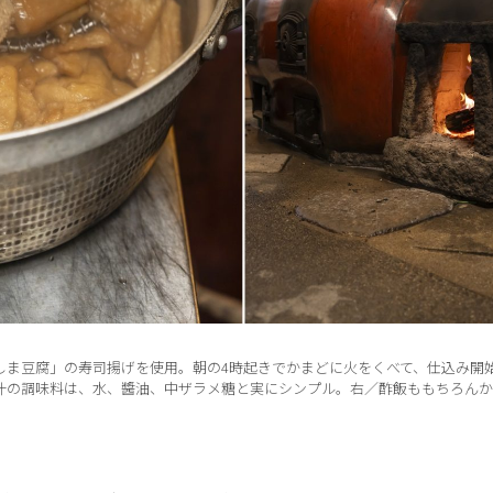
しま豆腐」の寿司揚げを使用。朝の4時起きでかまどに火をくべて、仕込み開
汁の調味料は、水、醬油、中ザラメ糖と実にシンプル。右／酢飯ももちろんか