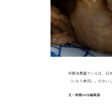
年間消費量でいえば、日
（いなり寿司）〟のおい
文・
和樂web編集部