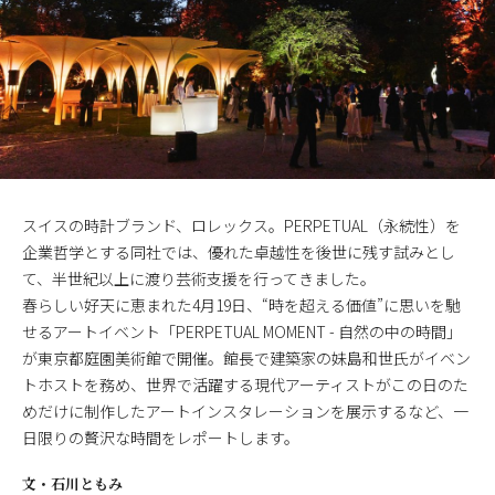
スイスの時計ブランド、ロレックス。PERPETUAL（永続性）を
企業哲学とする同社では、優れた卓越性を後世に残す試みとし
て、半世紀以上に渡り芸術支援を行ってきました。
春らしい好天に恵まれた4月19日、“時を超える価値”に思いを馳
せるアートイベント「PERPETUAL MOMENT - 自然の中の時間」
が東京都庭園美術館で開催。館長で建築家の妹島和世氏がイベン
トホストを務め、世界で活躍する現代アーティストがこの日のた
めだけに制作したアートインスタレーションを展示するなど、一
日限りの贅沢な時間をレポートします。
文・
石川ともみ