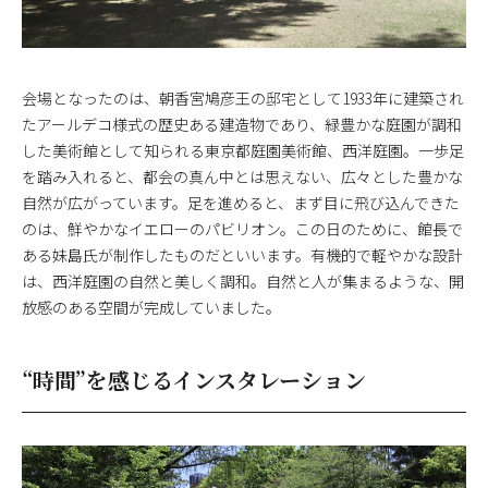
会場となったのは、朝香宮鳩彦王の邸宅として1933年に建築され
たアールデコ様式の歴史ある建造物であり、緑豊かな庭園が調和
した美術館として知られる東京都庭園美術館、西洋庭園。一歩足
を踏み入れると、都会の真ん中とは思えない、広々とした豊かな
自然が広がっています。足を進めると、まず目に飛び込んできた
のは、鮮やかなイエローのパビリオン。この日のために、館長で
ある妹島氏が制作したものだといいます。有機的で軽やかな設計
は、西洋庭園の自然と美しく調和。自然と人が集まるような、開
放感のある空間が完成していました。
“時間”を感じるインスタレーション