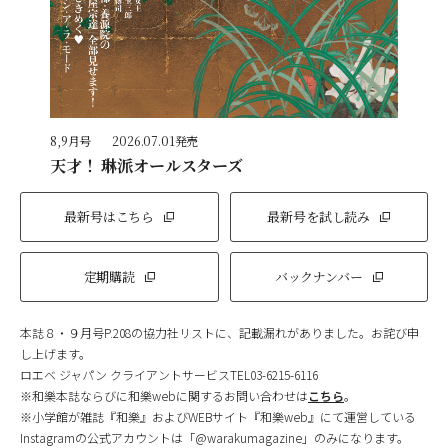
8,9月号
2026.07.01発売
天才！ 琳派オールスターズ
最新号はこちら
最新号を試し読み
定期購読
バックナンバー
本誌８・９月号P.208の協力社リストに、記載漏れがありました。お詫び申
し上げます。
ロエベ ジャパン クライアントサービスTEL03-6215-6116
※和樂本誌ならびに和樂webに関するお問い合わせは
こちら
。
※小学館が雑誌『和樂』およびWEBサイト『和樂web』にて運営している
Instagramの公式アカウントは「@warakumagazine」のみになります。