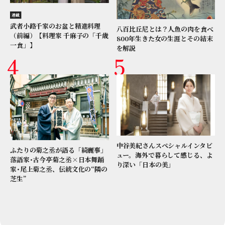
連載
武者小路千家のお盆と精進料理
八百比丘尼とは？人魚の肉を食べ
（前編）【料理家 千麻子の「千歳
800年生きた女の生涯とその結末
一食」】
を解説
中谷美紀さんスペシャルインタビ
ふたりの菊之丞が語る「綺麗事」
ュー。海外で暮らして感じる、よ
落語家･古今亭菊之丞×日本舞踊
り深い「日本の美」
家･尾上菊之丞、伝統文化の“隣の
芝生”