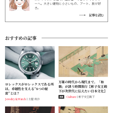
ーへ。大きい建物と小さいもの、アート、旅が好
き。
記事を読む
おすすめの記事
万葉の時代から現代まで。「和
ロレックスがロレックスである所
歌」が誘う時間旅行【彬子女王殿
以。卓越性を支える“8つの秘
下が次世代に伝えたい日本文化】
密”とは？
Culture
彬子女王殿下
連載
Jewelry＆Watch
土屋 利沙