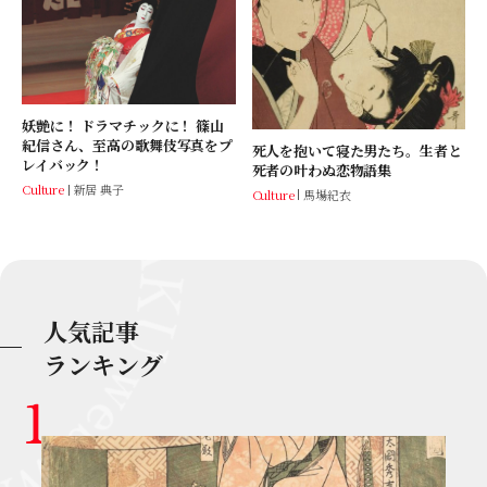
妖艶に！ ドラマチックに！ 篠山
紀信さん、至高の歌舞伎写真をプ
死人を抱いて寝た男たち。生者と
レイバック！
死者の叶わぬ恋物語集
Culture
新居 典子
Culture
馬場紀衣
人気記事
ランキング