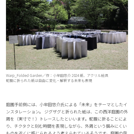
Warp_Folded Garden／作：小牟田悠介 2024 紙、アクリル絵具
蛇腹に折られた紙は自由に変化・解釈する未来も表現
庭園手前側には、小牟田悠介氏による「未来」をテーマとしたイ
ンスタレーション。 ジグザグと折られた紙は、この西洋庭園の外
周を（実寸で！）トレースしたといいます。蛇腹に折ることによ
り、チクタクと刻む時間を表現しながら、外周という掴みにくい
ものを近くに感じられるよう考えられているそうです。庭園の空