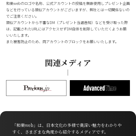
和樂webのロゴや名称、公式アカウントの投稿を無断使用しプレゼント企画
などを行っている類似アカウントがございますが、弊社とは一切関係ないの
でご注意ください。
類似アカウントから不審なDM（プレゼント当選告知）などを受け取った際
は、記載されたURLにはアクセスせずDM自体を削除していただくようお願
いいたします。
また被害防止のため、同アカウントのブロックをお願いいたします。
関連メディア
「和樂web」は、日本文化の多様で奥深い魅力をわかりや
すく、さまざまな角度から紹介するメディアです。