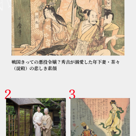
戦国きっての悪役令嬢？秀吉が溺愛した年下妻・茶々
（淀殿）の悲しき素顔