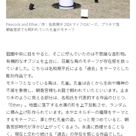
Peacock and Ether／作：名和晃平 2024 マイクロビーズ、プラチナ箔
朝香宮邸でも飼われていた孔雀がモチーフ
庭園中央に目をやると、そこに佇んでいたのは不思議な造形物。
有機的なオブジェを土台に、荘厳な鳥のモチーフが存在感を放っ
ていました。こちらは名和晃平氏による「過去」をテーマとした
彫刻作品です。
モチーフとなっている鳥は、孔雀。孔雀は古くから生命や精神の
不滅を象徴し、朝香宮様もお庭で飼われていたといいます。止ま
り木のように見える部分は、名和氏を代表的する作品のひとつ、
「Ether」。地面に落下する水滴の形を上下反転させ、ランダム
に積み上げ形作られています。水やエネルギーの循環をテーマと
するモチーフに、凛と佇む孔雀の姿。じっと見つめていると、朝
香宮邸時代が浮かび上がってくるよう。永遠に色褪せることな
く、現在と交わり続ける「過去」の存在を感じる作品でした。