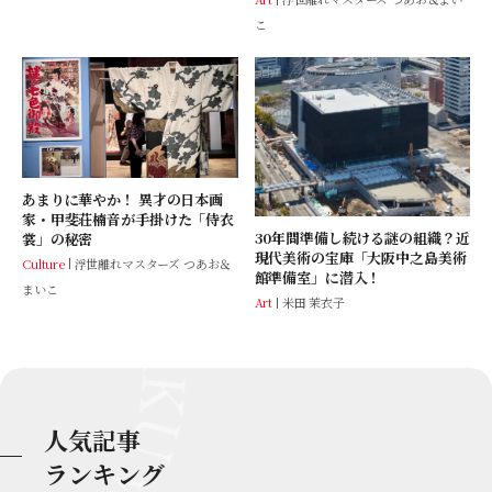
こ
あまりに華やか！ 異才の日本画
家・甲斐荘楠音が手掛けた「侍衣
30年間準備し続ける謎の組織？近
裳」の秘密
現代美術の宝庫「大阪中之島美術
Culture
浮世離れマスターズ つあお＆
館準備室」に潜入！
まいこ
Art
米田 茉衣子
人気記事
ランキング