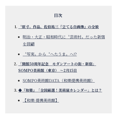
〝原寸〟作品、佐伯祐三『立てる自画像』の全貌
明治・大正・昭和時代に〝芸術村〟だった新宿
を回顧
〝写実〟から〝へたうま〟へ!?
「開館50周年記念 モダンアートの街・新宿」
SOMPO美術館（東京） ～2月15日
SOMPO美術館DATA（和樂提携美術館）
◆『和樂』「全国厳選！美術展カレンダー」とは？
【和樂 提携美術館】