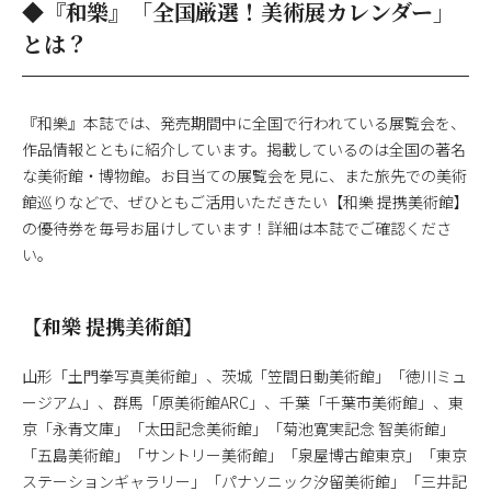
◆『和樂』「全国厳選！美術展カレンダー」
とは？
『和樂』本誌では、発売期間中に全国で行われている展覧会を、
作品情報とともに紹介しています。掲載しているのは全国の著名
な美術館・博物館。お目当ての展覧会を見に、また旅先での美術
館巡りなどで、ぜひともご活用いただきたい【和樂 提携美術館】
の優待券を毎号お届けしています！詳細は本誌でご確認くださ
い。
【和樂 提携美術館】
山形「土門拳写真美術館」、茨城「笠間日動美術館」「徳川ミュ
ージアム」、群馬「原美術館ARC」、千葉「千葉市美術館」、東
京「永青文庫」「太田記念美術館」「菊池寛実記念 智美術館」
「五島美術館」「サントリー美術館」「泉屋博古館東京」「東京
ステーションギャラリー」「パナソニック汐留美術館」「三井記