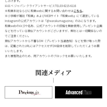
し上げます。
ロエベ ジャパン クライアントサービスTEL03-6215-6116
※和樂本誌ならびに和樂webに関するお問い合わせは
こちら
。
※小学館が雑誌『和樂』およびWEBサイト『和樂web』にて運営している
Instagramの公式アカウントは「@warakumagazine」のみになります。
和樂webのロゴや名称、公式アカウントの投稿を無断使用しプレゼント企画
などを行っている類似アカウントがございますが、弊社とは一切関係ないの
でご注意ください。
類似アカウントから不審なDM（プレゼント当選告知）などを受け取った際
は、記載されたURLにはアクセスせずDM自体を削除していただくようお願
いいたします。
また被害防止のため、同アカウントのブロックをお願いいたします。
関連メディア