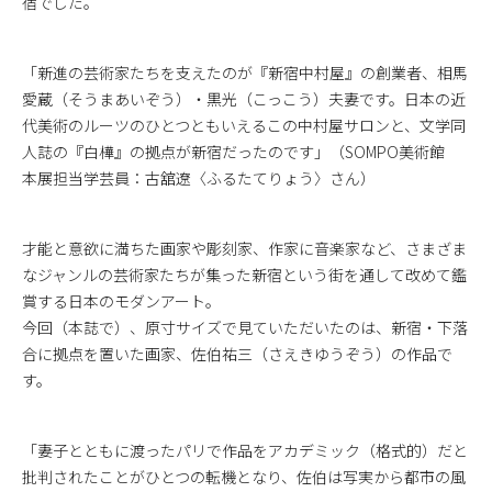
宿でした。
「新進の芸術家たちを支えたのが『新宿中村屋』の創業者、相馬
愛蔵（そうまあいぞう）・黒光（こっこう）夫妻です。日本の近
代美術のルーツのひとつともいえるこの中村屋サロンと、文学同
人誌の『白樺』の拠点が新宿だったのです」（SOMPO美術館
本展担当学芸員：古舘遼〈ふるたてりょう〉さん）
才能と意欲に満ちた画家や彫刻家、作家に音楽家など、さまざま
なジャンルの芸術家たちが集った新宿という街を通して改めて鑑
賞する日本のモダンアート。
今回（本誌で）、原寸サイズで見ていただいたのは、新宿・下落
合に拠点を置いた画家、佐伯祐三（さえきゆうぞう）の作品で
す。
「妻子とともに渡ったパリで作品をアカデミック（格式的）だと
批判されたことがひとつの転機となり、佐伯は写実から都市の風