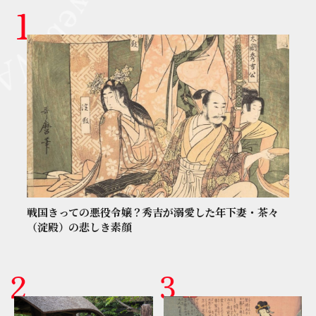
戦国きっての悪役令嬢？秀吉が溺愛した年下妻・茶々
（淀殿）の悲しき素顔