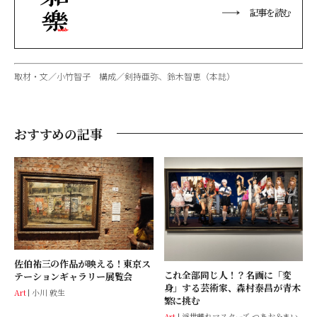
記事を読む
取材・文／小竹智子 構成／剣持亜弥、鈴木智恵（本誌）
おすすめの記事
佐伯祐三の作品が映える！東京ス
これ全部同じ人！？名画に「変
テーションギャラリー展覧会
身」する芸術家、森村泰昌が青木
Art
小川 敦生
繁に挑む
Art
浮世離れマスターズ つあお＆まい