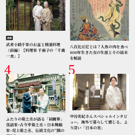
連載
武者小路千家のお盆と精進料理
八百比丘尼とは？人魚の肉を食べ
（前編）【料理家 千麻子の「千歳
800年生きた女の生涯とその結末
一食」】
を解説
中谷美紀さんスペシャルインタビ
ふたりの菊之丞が語る「綺麗事」
ュー。海外で暮らして感じる、よ
落語家･古今亭菊之丞×日本舞踊
り深い「日本の美」
家･尾上菊之丞、伝統文化の“隣の