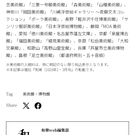
念美術館」「三菱一号館美術館」「森美術館」「山種美術館」、
神奈川「岡田美術館」「川崎浮世絵ギャラリー ～斎藤文夫コレ
クション」「ポーラ美術館」、長野「軽井沢千住博美術館」「サ
ンリツ服部美術館」「日本浮世絵博物館」、静岡「MOA 美術
館」、愛知「徳川美術館・名古屋市蓬左文庫」、京都「泉屋博古
館」「福田美術館」「細見美術館」、奈良「松伯美術館」「大和
文華館」、和歌山「高野山霊宝館」、兵庫「芦屋市立美術博物
館」、島根「足立美術館」（都道府県別・五十音順）
※美術館の入館料は、特に明記のない限り税込表示となります。
※本記事は雑誌『和樂（2026年2・3月号』の転載です。
Tag
美術館・博物館
Share
和樂web編集部