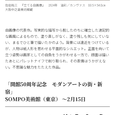
佐伯祐三 『立てる自画像』 1924年 油彩／カンヴァス 80.5×54.8㎝
大阪中之島美術館蔵
自画像の代表作。写実的な描写から脱したのちに確立した速記的
な画風によるもので、塗り直しがなく、塗り残しも気にしていな
い、まるでひと筆で描いたかのよう。背景には遠近をつけている
が、人物は紙人形を思わせる平面的なシルエット。正面を向いて
立つ姿勢は画家としての自負をうかがわせる一方で、顔面は描い
たあとにパレットナイフで削り取られ、その表情はうかがえな
い。不思議な魅力をたたえた作品。
「開館50周年記念 モダンアートの街・新
宿」
SOMPO美術館（東京） ～2月15日