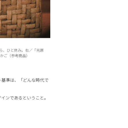
ら、ひと休み。右／「光原
かご（参考商品）
ト基準は、「どんな時代で
ザインであるということ。