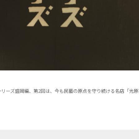
シリーズ盛岡編、第2回は、今も民藝の原点を守り続ける名店「光原