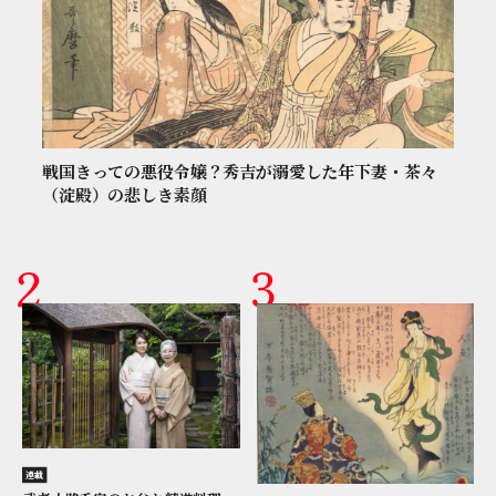
戦国きっての悪役令嬢？秀吉が溺愛した年下妻・茶々
（淀殿）の悲しき素顔
連載