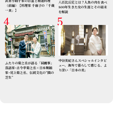
武者小路千家のお盆と精進料理
八百比丘尼とは？人魚の肉を食べ
（前編）【料理家 千麻子の「千歳
800年生きた女の生涯とその結末
一食」】
を解説
中谷美紀さんスペシャルインタビ
ふたりの菊之丞が語る「綺麗事」
ュー。海外で暮らして感じる、よ
落語家･古今亭菊之丞×日本舞踊
り深い「日本の美」
家･尾上菊之丞、伝統文化の“隣の
芝生”