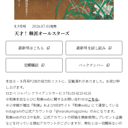
8,9月号
2026.07.01発売
天才！ 琳派オールスターズ
最新号はこちら
最新号を試し読み
定期購読
バックナンバー
本誌８・９月号P.208の協力社リストに、記載漏れがありました。お詫び申
し上げます。
ロエベ ジャパン クライアントサービスTEL03-6215-6116
※和樂本誌ならびに和樂webに関するお問い合わせは
こちら
。
※小学館が雑誌『和樂』およびWEBサイト『和樂web』にて運営している
Instagramの公式アカウントは「@warakumagazine」のみになります。
和樂webのロゴや名称、公式アカウントの投稿を無断使用しプレゼント企画
などを行っている類似アカウントがございますが、弊社とは一切関係ないの