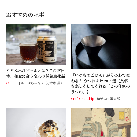
おすすめの記事
うどん出汁ビールとは？これぞ日
「いつものごはん」がうつわで変
本、和食に合う変わり種誕生秘話
わる！ うつわshizen・選【食卓
Culture
ルッぱらかなえ（小林加苗）
を楽しくしてくれる「この作家の
うつわ」】
Craftsmanship
和樂web編集部