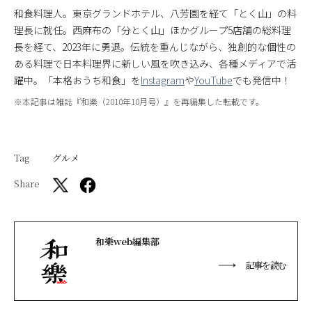
和食料理人。東京グランドホテル、八芳園を経て「とく山」の料
理長に就任。西麻布の「分とく山」ほかグループ5店舗の総料理
長を経て、2023年に勇退。伝統を重んじながら、独創的な個性の
ある料理で日本料理界に新しい風を吹き込み、各種メディアで活
躍中。「本格おうち和食」を
Instagram
や
YouTube
でも発信中！
※本記事は雑誌『和樂（2010年10月号）』を再編集した転載です。
Tag
グルメ
Share
和樂web編集部
記事を読む