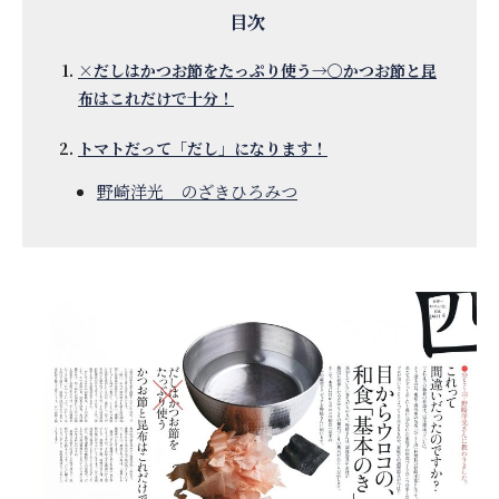
×だしはかつお節をたっぷり使う→〇かつお節と昆
布はこれだけで十分！
トマトだって「だし」になります！
野崎洋光 のざきひろみつ