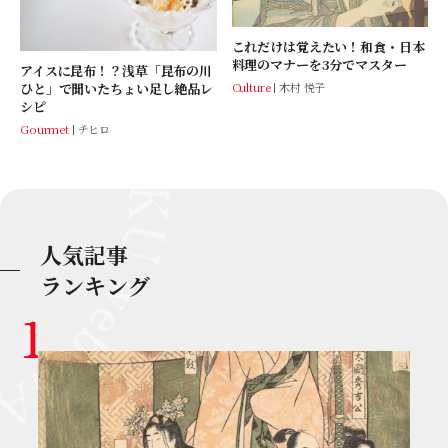
これだけは覚えたい！和食・日本
料理のマナーを3分でマスター
アイスに昆布！？浅草「昆布の川
Culture
木村 悦子
ひと」で聞いたちょい足し絶品レ
シピ
Gourmet
チヒロ
人気記事
ランキング