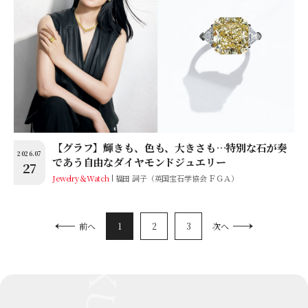
【グラフ】輝きも、色も、大きさも…特別な石が奏
2026.07
であう自由なダイヤモンドジュエリー
27
Jewelry＆Watch
福田 詞子（英国宝石学協会 ＦＧＡ）
1
2
3
前へ
次へ