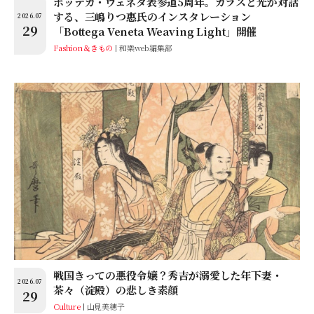
ボッテガ・ヴェネタ表参道5周年。ガラスと光が対話
する、三嶋りつ惠氏のインスタレーション
2026.07
29
「Bottega Veneta Weaving Light」開催
Fashion＆きもの
和樂web編集部
戦国きっての悪役令嬢？秀吉が溺愛した年下妻・
2026.07
茶々（淀殿）の悲しき素顔
29
Culture
山見美穂子