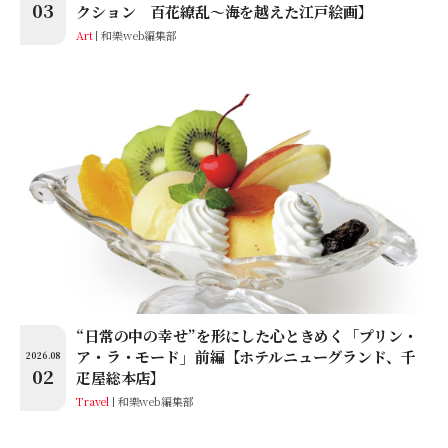
03
クション 百花繚乱〜海を越えた江戸絵画】
Art
和樂web編集部
“日常の中の幸せ”を形にした心ときめく「プリン・
ア・ラ・モード」前編【ホテルニューグランド、千
2026.08
02
疋屋総本店】
Travel
和樂web編集部