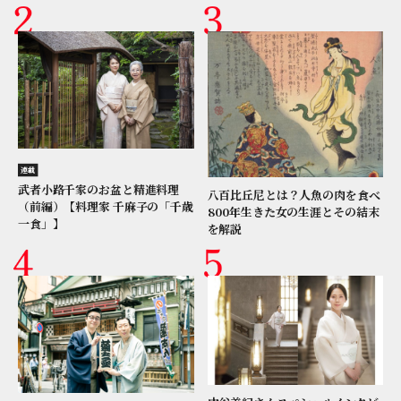
連載
武者小路千家のお盆と精進料理
八百比丘尼とは？人魚の肉を食べ
（前編）【料理家 千麻子の「千歳
800年生きた女の生涯とその結末
一食」】
を解説