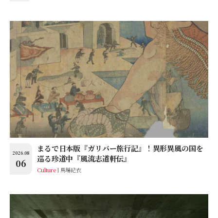
まるで日本版『ガリバー旅行記』！異形異風の国を
2026.08
巡る珍道中『風流志道軒伝』
06
Culture
馬場紀衣