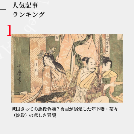
人気記事
ランキング
戦国きっての悪役令嬢？秀吉が溺愛した年下妻・茶々
（淀殿）の悲しき素顔