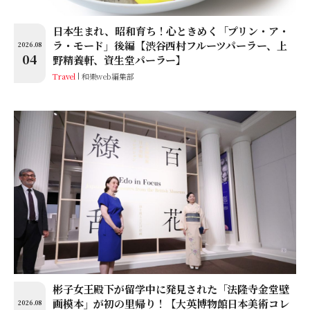
日本生まれ、昭和育ち！心ときめく「プリン・ア・
ラ・モード」後編【渋谷西村フルーツパーラー、上
2026.08
04
野精養軒、資生堂パーラー】
Travel
和樂web編集部
彬子女王殿下が留学中に発見された「法隆寺金堂壁
画模本」が初の里帰り！【大英博物館日本美術コレ
2026.08