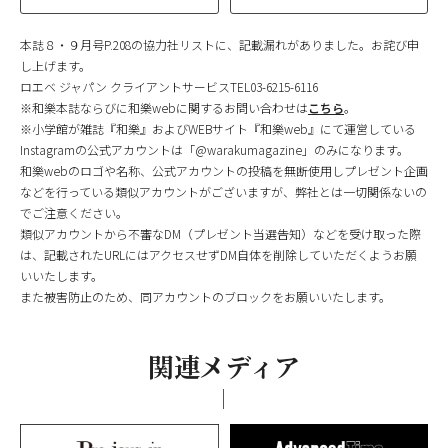
本誌８・９月号P.208の協力社リストに、記載漏れがありました。お詫び申
し上げます。
ロエベ ジャパン クライアントサービスTEL03-6215-6116
※和樂本誌ならびに和樂webに関するお問い合わせは
こちら
。
※小学館が雑誌『和樂』およびWEBサイト『和樂web』にて運営している
Instagramの公式アカウントは「@warakumagazine」のみになります。
和樂webのロゴや名称、公式アカウントの投稿を無断使用しプレゼント企画
などを行っている類似アカウントがございますが、弊社とは一切関係ないの
でご注意ください。
類似アカウントから不審なDM（プレゼント当選告知）などを受け取った際
は、記載されたURLにはアクセスせずDM自体を削除していただくようお願
いいたします。
また被害防止のため、同アカウントのブロックをお願いいたします。
関連メディア