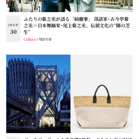
ふたりの菊之丞が語る「綺麗事」 落語家･古今亭菊
之丞×日本舞踊家･尾上菊之丞、伝統文化の“隣の芝
2026.07
30
生”
Culture
塚田史香