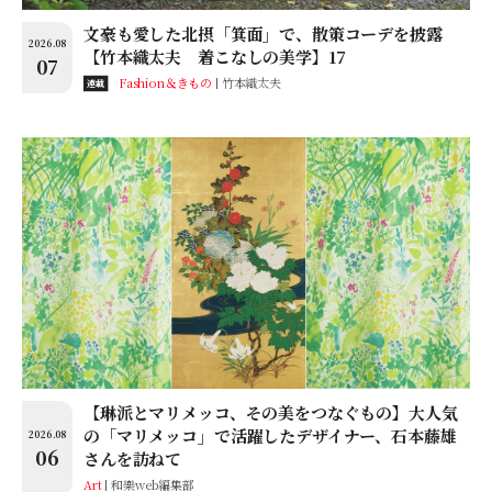
文豪も愛した北摂「箕面」で、散策コーデを披露
2026.08
【竹本織太夫 着こなしの美学】17
07
Fashion＆きもの
竹本織太夫
連載
【琳派とマリメッコ、その美をつなぐもの】大人気
の「マリメッコ」で活躍したデザイナー、石本藤雄
2026.08
06
さんを訪ねて
Art
和樂web編集部