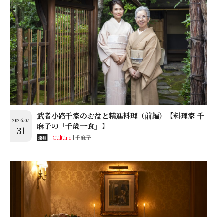
武者小路千家のお盆と精進料理（前編）【料理家 千
2026.07
麻子の「千歳一食」】
31
Culture
千麻子
連載