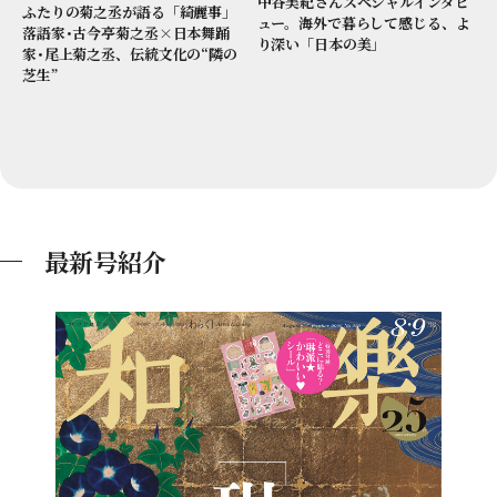
中谷美紀さんスペシャルインタビ
ふたりの菊之丞が語る「綺麗事」
ュー。海外で暮らして感じる、よ
落語家･古今亭菊之丞×日本舞踊
り深い「日本の美」
家･尾上菊之丞、伝統文化の“隣の
芝生”
最新号紹介