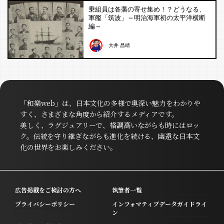
乗組員は各藩の寄せ集め！？どうなる、
軍艦「筑波」～明治海軍初の太平洋横断
編～
大井 昌靖
「和樂web」は、日本文化の多様で奥深い魅力をわかりや
すく、さまざまな角度から紹介するメディアです。
美しく、ラグジュアリーで、格調高いながらも時にはロッ
ク。伝統を守り継ぎながらも進化を続ける、幽遠な日本文
化の世界をお楽しみください。
広告掲載をご検討の方へ
執筆者一覧
プライバシーポリシー
インフォマティブデータガイドライ
ン