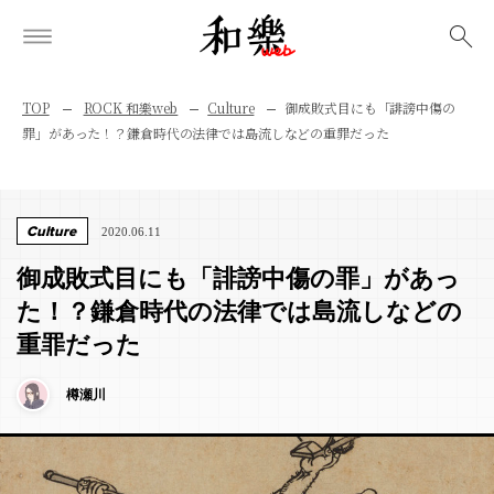
検索
TOP
ROCK 和樂web
Culture
御成敗式目にも「誹謗中傷の
罪」があった！？鎌倉時代の法律では島流しなどの重罪だった
Culture
2020.06.11
御成敗式目にも「誹謗中傷の罪」があっ
た！？鎌倉時代の法律では島流しなどの
重罪だった
樽瀬川