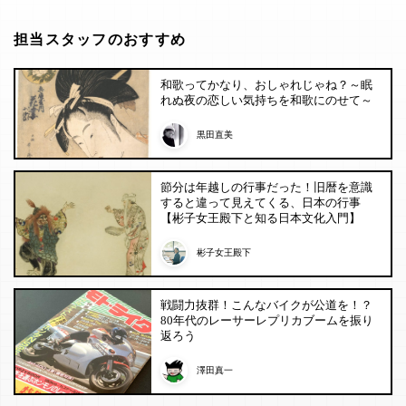
担当スタッフのおすすめ
和歌ってかなり、おしゃれじゃね？～眠
れぬ夜の恋しい気持ちを和歌にのせて～
黒田直美
節分は年越しの行事だった！旧暦を意識
すると違って見えてくる、日本の行事
【彬子女王殿下と知る日本文化入門】
彬子女王殿下
戦闘力抜群！こんなバイクが公道を！？
80年代のレーサーレプリカブームを振り
返ろう
澤田真一