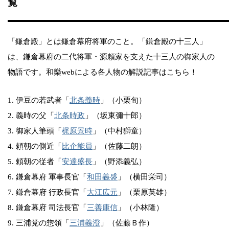
覧
「鎌倉殿」とは鎌倉幕府将軍のこと。「鎌倉殿の十三人」
は、鎌倉幕府の二代将軍・源頼家を支えた十三人の御家人の
物語です。和樂webによる各人物の解説記事はこちら！
1. 伊豆の若武者「
北条義時
」（小栗旬）
2. 義時の父「
北条時政
」（坂東彌十郎）
3. 御家人筆頭「
梶原景時
」（中村獅童）
4. 頼朝の側近「
比企能員
」（佐藤二朗）
5. 頼朝の従者「
安達盛長
」（野添義弘）
6. 鎌倉幕府 軍事長官「
和田義盛
」（横田栄司）
7. 鎌倉幕府 行政長官「
大江広元
」（栗原英雄）
8. 鎌倉幕府 司法長官「
三善康信
」（小林隆）
9. 三浦党の惣領「
三浦義澄
」（佐藤Ｂ作）