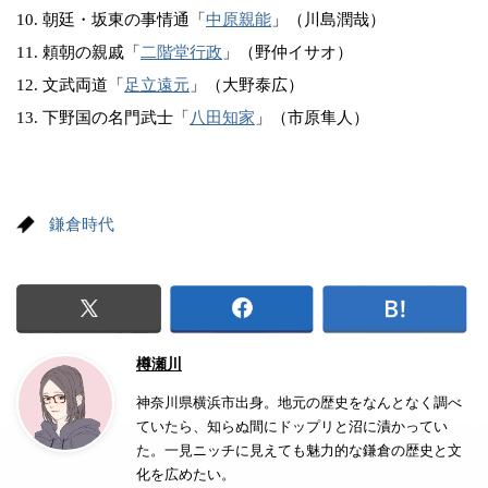
10. 朝廷・坂東の事情通「
中原親能
」（川島潤哉）
11. 頼朝の親戚「
二階堂行政
」（野仲イサオ）
12. 文武両道「
足立遠元
」（大野泰広）
13. 下野国の名門武士「
八田知家
」（市原隼人）
鎌倉時代
樽瀬川
神奈川県横浜市出身。地元の歴史をなんとなく調べ
ていたら、知らぬ間にドップリと沼に漬かってい
た。一見ニッチに見えても魅力的な鎌倉の歴史と文
化を広めたい。