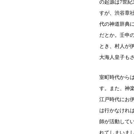
の起源は7世紀
すが、渋谷章
代の神道辞典に
だとか。壬申
とき、村人が
大海人皇子も
室町時代から
す。また、神
江戸時代にお
は行かなければ
師が活動して
れてしまいまし