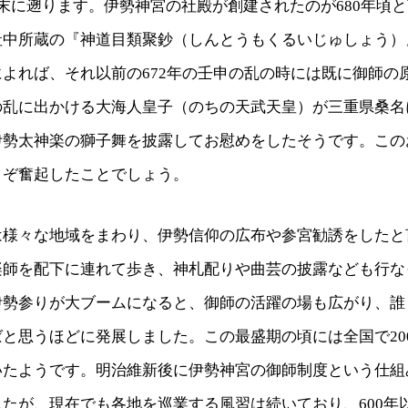
末に遡ります。伊勢神宮の社殿が創建されたのが680年頃
社中所蔵の『神道目類聚鈔（しんとうもくるいじゅしょう）
よれば、それ以前の672年の壬申の乱の時には既に御師の
の乱に出かける大海人皇子（のちの天武天皇）が三重県桑名
伊勢太神楽の獅子舞を披露してお慰めをしたそうです。この
さぞ奮起したことでしょう。
は様々な地域をまわり、伊勢信仰の広布や参宮勧誘をしたと
楽師を配下に連れて歩き、神札配りや曲芸の披露なども行な
伊勢参りが大ブームになると、御師の活躍の場も広がり、誰
と思うほどに発展しました。この最盛期の頃には全国で20
いたようです。明治維新後に伊勢神宮の御師制度という仕組
たが、現在でも各地を巡業する風習は続いており、600年