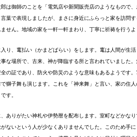
太郎は御師のことを「電気店や新聞販売店のようなもので、
う言葉で表現しましたが、まさに身近にふらっと家を訪問す
れません。地域の家を一軒一軒まわり、丁寧に祈祷を行うよ
に入り、竃払い（かまどばらい）をします。竃は人間が生活
大事な場所で、古来、神が降臨する所と言われていました。
安全の証であり、防火や防災のような意味もあるようです。
前で獅子舞も演じます。これを「神来舞」と言い、家の住人
うです。
に、ありがたい神札や伊勢暦を配布します。室町などかなり
覚がないという人が少なくありませんでした。このため手に