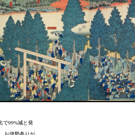
比で99%減と発
。お伊勢参りが