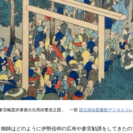
参宮略図并東都大伝馬街繁栄之図」 一部
国立国会図書館デジタルコレ
、御師はどのように伊勢信仰の広布や参宮勧誘をしてきたの