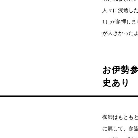
人々に浸透した
1）が参拝し
が大きかった
お伊勢参
史あり
御師はもとも
に属して、参