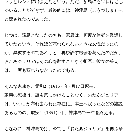
ララとルシアに出会えたという。ただ、新島にも15日ほどし
かいることができず。最終的には、神津島（こうづしま）へ
と流されたのであった。
じつは、遠島となったのちも。家康は、何度か使者を派遣し
ていたという。それほど忘れられないような女性だったの
か。棄教するのであればと、再び許す機会を与えたのだが。
おたあジュリアはその心を翻すことなく拒否。彼女の答え
は、一度も変わらなかったのである。
そんな家康も、元和2（1616）年4月17日死去。
家康の死後は、誰も気にかけることなく。おたあジュリア
は、いつしか忘れ去られた存在に。本土へ戻ったなどの諸説
あるものの、慶安4（1651）年、神津島で一生を終える。
ちなみに、神津島では、今でも「おたあジュリア」を偲ぶ祭