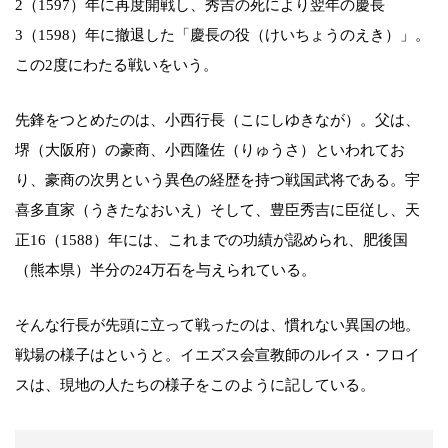
2（1597）年に再度開戦し、秀吉の死により翌年の慶長
3（1598）年に撤退した「慶長の役（けいちょうのえき）」。
この2度にわたる戦いをいう。
先鋒をつとめたのは、小西行長（こにしゆきなが）。父は、
堺（大阪府）の豪商、小西隆佐（りゅうさ）といわれてお
り、豪商の次男という異色の経歴を持つ戦国武将である。宇
喜多直家（うきたなおいえ）そして、豊臣秀吉に臣従し、天
正16（1588）年には、これまでの功績が認められ、肥後国
（熊本県）半分の24万石を与えられている。
そんな行長が先頭に立って戦ったのは、慣れない異国の地。
戦場の様子はというと。イエズス会宣教師のルイス・フロイ
スは、現地の人たちの様子をこのように記している。