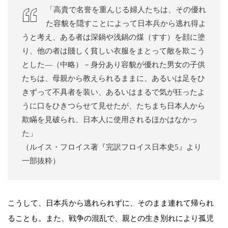
「高貴で名誉を重んじる婦人たちは、その優れ
た容貌を隠すことによって日本兵から逃れ得よ
うと考え、ある者は深鍋や浅鍋の煤（すす）を顔に塗
り、他の者は賤しく貧しい衣服をまとって敵を欺こう
とした―（中略）－身分あり容貌が優れた男女の子供
たちは、母親から教えられるままに、あるいは足をひ
きずって不具者を装い、あるいはまるで気が狂ったよ
うに口をひきつらせて見せたが、たちまち日本人から
欺瞞を見破られ、日本人に使用されるほかはなかっ
た」
（ルイス・フロイス著『完訳フロイス日本史5』より
一部抜粋）
こうして、日本兵から逃れられずに、そのまま連れて帰られ
ることも。また、戦争の混乱で、親との生き別れにより孤児