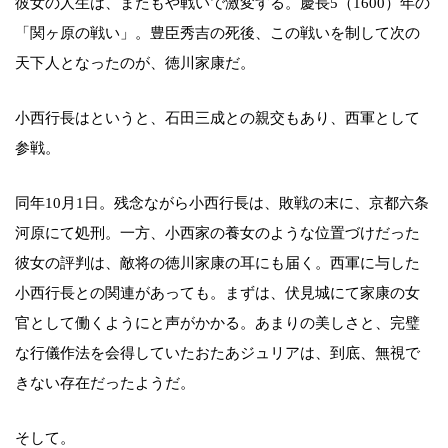
彼女の人生は、またもや戦いで激変する。慶長5（1600）年の
「関ヶ原の戦い」。豊臣秀吉の死後、この戦いを制して次の
天下人となったのが、徳川家康だ。
小西行長はというと、石田三成との親交もあり、西軍として
参戦。
同年10月1日。残念ながら小西行長は、敗戦の末に、京都六条
河原にて処刑。一方、小西家の養女のような位置づけだった
彼女の評判は、敵将の徳川家康の耳にも届く。西軍に与した
小西行長との関連があっても。まずは、伏見城にて家康の女
官として働くようにと声がかかる。あまりの美しさと、完璧
な行儀作法を会得していたおたあジュリアは、到底、無視で
きない存在だったようだ。
そして。