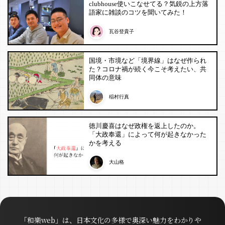
clubhouse使いこなせてる？気鋭の上方落
語家に雑談のコツを聞いてみた！
瓦谷登貴子
国境・市境など「境界線」はなぜ作られ
た？コロナ禍が続く今こそ考えたい、共
同体の意味
稲村行真
徳川慶喜はなぜ政権を返上したのか。
「大政奉還」によって何が起きなかった
かを考える
大山格
「和樂web」は、日本文化の多様で奥深い魅力をわかりや