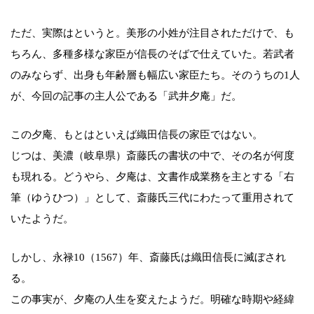
ただ、実際はというと。美形の小姓が注目されただけで、も
ちろん、多種多様な家臣が信長のそばで仕えていた。若武者
のみならず、出身も年齢層も幅広い家臣たち。そのうちの1人
が、今回の記事の主人公である「武井夕庵」だ。
この夕庵、もとはといえば織田信長の家臣ではない。
じつは、美濃（岐阜県）斎藤氏の書状の中で、その名が何度
も現れる。どうやら、夕庵は、文書作成業務を主とする「右
筆（ゆうひつ）」として、斎藤氏三代にわたって重用されて
いたようだ。
しかし、永禄10（1567）年、斎藤氏は織田信長に滅ぼされ
る。
この事実が、夕庵の人生を変えたようだ。明確な時期や経緯