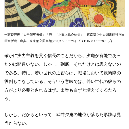
一恵斎芳幾「太平記英勇伝」「壱」「小田上総介信長」 東京都立中央図書館特別文
庫室所蔵 出典：東京都立図書館デジタルアーカイブ（TOKYOアーカイブ）
確かに実力主義を貫く信長のことだから、夕庵が有能であっ
たのは間違いない。しかし、到底、それだけとは思えないの
である。特に、若い世代の近習らは、戦場において親衛隊の
役割もこなしている。そういう意味では、若い世代の彼らの
方がより必要とされるはず。出番も自ずと増えてくるだろ
う。
しかし、だからといって、武井夕庵の地位が落ちた形跡は見
当たらない。