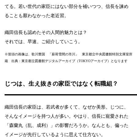
てる。若い世代の家臣にはない部分を補いつつ、信長を諫め
ることも厭わなかった老近習。
織田信長も認めたその人間的魅力とは？
それでは、早速、ご紹介していこう。
※冒頭の画像は、歌川豊国 「薪荷雪間の市川」 東京都立中央図書館特別文庫室所
蔵 出典：東京都立図書館デジタルアーカイブ（TOKYOアーカイブ）となります
じつは、生え抜きの家臣ではなく転職組？
織田信長の家臣は、若武者が多くて、なぜか美形。じつに、
そんなイメージを持つ人が多い。やはり、信長に寵愛された
「森蘭丸（乱、成利）」の影響だろうか。なんとも、偏った
イメージが先行しているように思えて仕方ない。