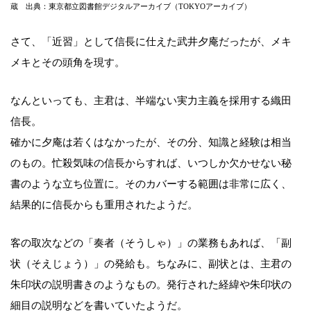
蔵 出典：東京都立図書館デジタルアーカイブ（TOKYOアーカイブ）
さて、「近習」として信長に仕えた武井夕庵だったが、メキ
メキとその頭角を現す。
なんといっても、主君は、半端ない実力主義を採用する織田
信長。
確かに夕庵は若くはなかったが、その分、知識と経験は相当
のもの。忙殺気味の信長からすれば、いつしか欠かせない秘
書のような立ち位置に。そのカバーする範囲は非常に広く、
結果的に信長からも重用されたようだ。
客の取次などの「奏者（そうしゃ）」の業務もあれば、「副
状（そえじょう）」の発給も。ちなみに、副状とは、主君の
朱印状の説明書きのようなもの。発行された経緯や朱印状の
細目の説明などを書いていたようだ。