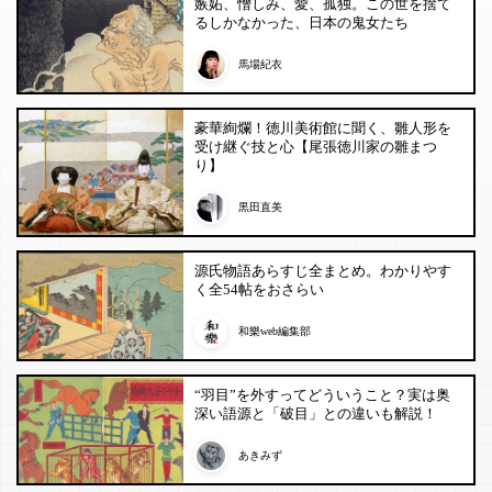
嫉妬、憎しみ、愛、孤独。この世を捨て
るしかなかった、日本の鬼女たち
馬場紀衣
豪華絢爛！徳川美術館に聞く、雛人形を
受け継ぐ技と心【尾張徳川家の雛まつ
り】
黒田直美
源氏物語あらすじ全まとめ。わかりやす
く全54帖をおさらい
和樂web編集部
“羽目”を外すってどういうこと？実は奥
深い語源と「破目」との違いも解説！
あきみず