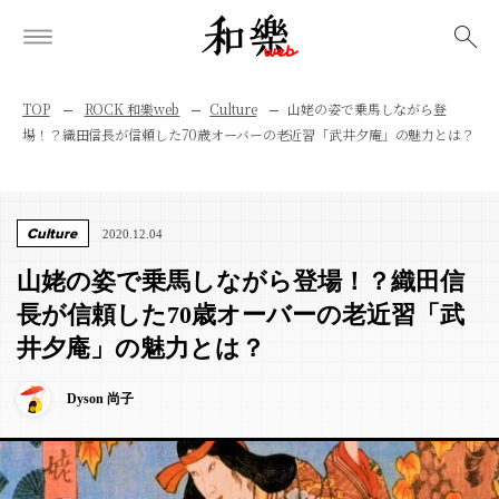
検索
TOP
ROCK 和樂web
Culture
山姥の姿で乗馬しながら登
場！？織田信長が信頼した70歳オーバーの老近習「武井夕庵」の魅力とは？
Culture
2020.12.04
山姥の姿で乗馬しながら登場！？織田信
長が信頼した70歳オーバーの老近習「武
井夕庵」の魅力とは？
Dyson 尚子