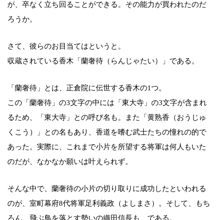
が、卒なく立ち回ることができる。その能力が買われたのだ
ろうか。
さて、彼らのお目当てはというと。
収蔵されている香木「蘭奢待（らんじゃたい）」である。
「蘭奢待」とは、正倉院に伝世する香木の1つ。
この「蘭奢待」の3文字の中には「東大寺」の3文字が含まれ
るため、「東大寺」との呼び名も。また「黄熟香（おうじゅ
くこう）」との名もあり、香道を嗜む武士たちの憧れの的で
あった。実際に、これまで小片を所望する将軍は何人もいた
のだが、なかなか願いは叶えられず。
そんな中で、蘭奢待の小片の切り取りに成功したといわれる
のが、室町幕府8代将軍足利義政（よしまさ）。そして、もち
ろん、飛ぶ鳥を落とす勢いの織田信長も、である。