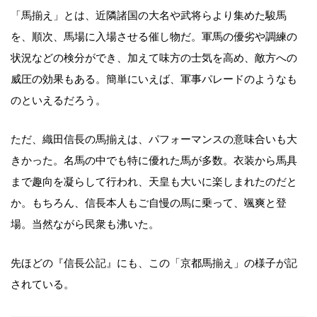
「馬揃え」とは、近隣諸国の大名や武将らより集めた駿馬
を、順次、馬場に入場させる催し物だ。軍馬の優劣や調練の
状況などの検分ができ、加えて味方の士気を高め、敵方への
威圧の効果もある。簡単にいえば、軍事パレードのようなも
のといえるだろう。
ただ、織田信長の馬揃えは、パフォーマンスの意味合いも大
きかった。名馬の中でも特に優れた馬が多数。衣装から馬具
まで趣向を凝らして行われ、天皇も大いに楽しまれたのだと
か。もちろん、信長本人もご自慢の馬に乗って、颯爽と登
場。当然ながら民衆も沸いた。
先ほどの『信長公記』にも、この「京都馬揃え」の様子が記
されている。