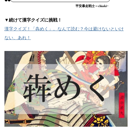
平安暴走戦士～chiaki~
▼続けて漢字クイズに挑戦！
漢字クイズ！「犇めく」。なんて読む？今は避けないといけ
ない、あれ！