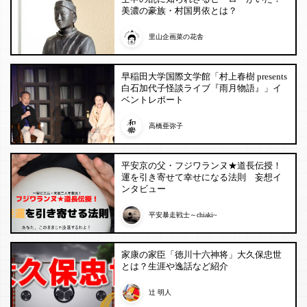
美濃の豪族・村国男依とは？
里山企画菜の花舎
早稲田大学国際文学館「村上春樹 presents
白石加代子怪談ライブ『雨月物語』」イ
ベントレポート
高橋亜弥子
平安京の父・フジワランヌ★道長伝授！
運を引き寄せて幸せになる法則 妄想イ
ンタビュー
平安暴走戦士～chiaki~
家康の家臣「徳川十六神将」大久保忠世
とは？生涯や逸話など紹介
辻 明人