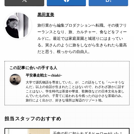
黒田直美
旅行業から編集プロダクションへ転職。その後フリ
ーランスとなり、旅、カルチャー、食などをフィー
ルドに。最近では家庭菜園と城巡りにはまってい
る。寅さんのように旅をしながら生きられたら最高
だと思う、根っからの自由人。
この記事に合いの手する人
平安暴走戦士～chiaki~
大学で源氏物語を専攻していた。が、この話をしても「へーそうな
んだ」以上の会話が生まれたことはないので、わざわざ誰かに話す
ことはない。学生時代は茶道や華道、歌舞伎などの日本文化を楽し
んでいたものの、子育てに追われる今残ったのは小さな茶箱のみ。
旅行によく出かけ、好きな場所は海辺のリゾート地。
担当スタッフのおすすめ
壬申の乱に知られざるヒーローがいた！