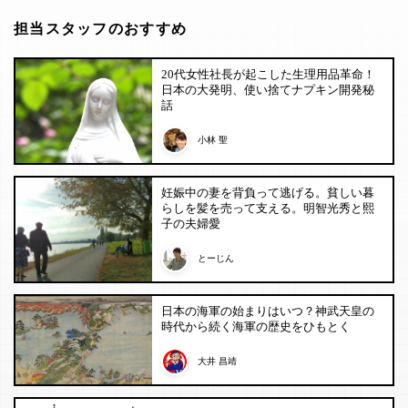
担当スタッフのおすすめ
20代女性社長が起こした生理用品革命！
日本の大発明、使い捨てナプキン開発秘
話
小林 聖
妊娠中の妻を背負って逃げる。貧しい暮
らしを髪を売って支える。明智光秀と熙
子の夫婦愛
とーじん
日本の海軍の始まりはいつ？神武天皇の
時代から続く海軍の歴史をひもとく
大井 昌靖