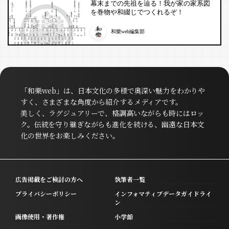
幕末までの先祖を辿る！我が家の家系図
を巻物や和綴じでつくれるぞ！
和樂web編集部
「和樂web」は、日本文化の多様で奥深い魅力をわかりや
すく、さまざまな角度から紹介するメディアです。
美しく、ラグジュアリーで、格調高いながらも時にはロッ
ク。伝統を守り継ぎながらも進化を続ける、幽遠な日本文
化の世界をお楽しみください。
広告掲載をご検討の方へ
執筆者一覧
プライバシーポリシー
インフォマティブデータガイドライ
ン
画像使用・著作権
小学館