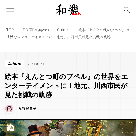
検索
TOP
ROCK 和樂web
Culture
絵本『えんとつ町のプペル』の
世界をエンターテイメントに！地元、川西市民が見た挑戦の軌跡
Culture
2021.01.31
絵本『えんとつ町のプペル』の世界をエ
ンターテイメントに！地元、川西市民が
見た挑戦の軌跡
瓦谷登貴子