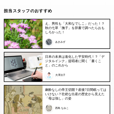
担当スタッフのおすすめ
え、男性も「大和なでしこ」だった！？
秋の七草「撫子」を辞書で調べたらおも
しろかった！
あきみず
日本の未来は進化した平安時代！？「デ
ジタルインク」提唱者に聞く「書くこ
と」のこれから
大澤法子
麻酔なしの帝王切開？産後7日間眠っては
いけない？壮絶な出産の歴史から見えた
「母は強し」の姿
西島 なみこ