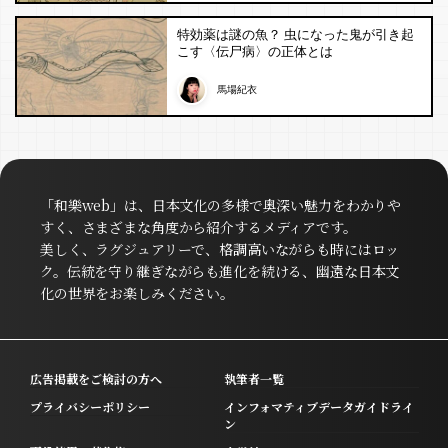
特効薬は謎の魚？ 虫になった鬼が引き起
こす〈伝尸病〉の正体とは
馬場紀衣
「和樂web」は、日本文化の多様で奥深い魅力をわかりや
すく、さまざまな角度から紹介するメディアです。
美しく、ラグジュアリーで、格調高いながらも時にはロッ
ク。伝統を守り継ぎながらも進化を続ける、幽遠な日本文
化の世界をお楽しみください。
広告掲載をご検討の方へ
執筆者一覧
プライバシーポリシー
インフォマティブデータガイドライ
ン