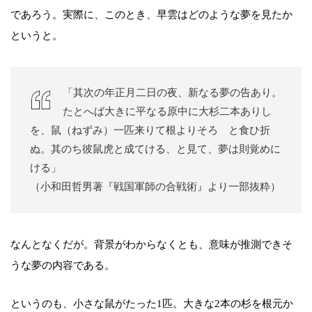
であろう。実際に、このとき、早雲はどのような夢を見たか
というと。
「其次の年正月二日の夜、新なる夢の告あり。
たとへば大きに平なる原中に大杉二本ありし
を、鼠（ねずみ）一匹来りて根よりそろゝと食ひ折
ぬ。其のち彼鼠虎と成てける、と見て、夢は則覚めに
ける」
（小和田哲男著『戦国軍師の合戦術』より一部抜粋）
なんとなくだが。背景がわからなくとも、意味が推測できそ
うな夢の内容である。
というのも、小さな鼠がたった1匹。大きな2本の杉を根元か