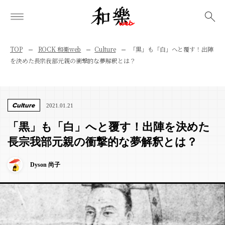
検索
TOP
ROCK 和樂web
Culture
「黒」も「白」へと覆す！出陣
を決めた長宗我部元親の衝撃的な夢解釈とは？
Culture
2021.01.21
「黒」も「白」へと覆す！出陣を決めた
長宗我部元親の衝撃的な夢解釈とは？
Dyson 尚子