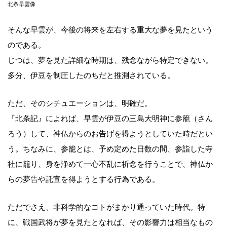
北条早雲像
そんな早雲が、今後の将来を左右する重大な夢を見たという
のである。
じつは、夢を見た詳細な時期は、残念ながら特定できない。
多分、伊豆を制圧したのちだと推測されている。
ただ、そのシチュエーションは、明確だ。
『北条記』によれば、早雲が伊豆の三島大明神に参籠（さん
ろう）して、神仏からのお告げを得ようとしていた時だとい
う。ちなみに、参籠とは、予め定めた日数の間、参詣した寺
社に籠り、身を浄めて一心不乱に祈念を行うことで、神仏か
らの夢告や託宣を得ようとする行為である。
ただでさえ、非科学的なコトがまかり通っていた時代。特
に、戦国武将が夢を見たとなれば、その影響力は相当なもの