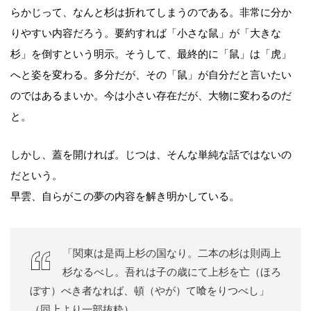
らかじって、なんと杉は折れてしまうのである。非常に分か
りやすい内容だろう。要約すれば「小さな鼠」が「大きな
杉」を倒すという明示。そうして、最終的に「鼠」は「虎」
へと姿を変わる。多分だが、その「鼠」が自分だと言いたい
のではあるまいか。今は小さい存在だが、大物に変わるのだ
と。
しかし、蓋を開ければ。じつは、そんな単純な話ではないの
だという。
早雲、自らがこの夢の内容を解き明かしている。
「関東は是両上杉の国なり。二本の杉は則両上
杉なるべし。吾れは子の歳にて上杉を亡（ほろ
ぼす）べき者なれば、頓（やが）て喰をりつべし」
（同上より一部抜粋）