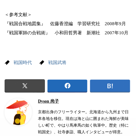
＜参考文献＞
『戦国合戦地図集』 佐藤香澄編 学習研究社 2008年9月
『戦国軍師の合戦術』 小和田哲男著 新潮社 2007年10月
戦国時代
戦国武将
Dyson 尚子
京都出身のフリーライター。北海道から九州まで日
本各地を移住。現在は海と山に囲まれた海鮮が美味
しい町で、やはり馬車馬の如く執筆中。歴史（特に
戦国史）、社寺参詣、職人インタビューが得意。