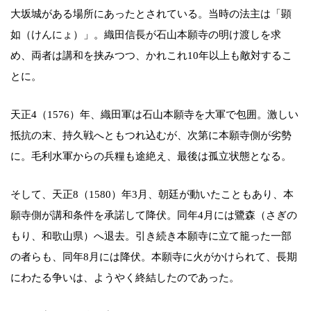
大坂城がある場所にあったとされている。当時の法主は「顕
如（けんにょ）」。織田信長が石山本願寺の明け渡しを求
め、両者は講和を挟みつつ、かれこれ10年以上も敵対するこ
とに。
天正4（1576）年、織田軍は石山本願寺を大軍で包囲。激しい
抵抗の末、持久戦へともつれ込むが、次第に本願寺側が劣勢
に。毛利水軍からの兵糧も途絶え、最後は孤立状態となる。
そして、天正8（1580）年3月、朝廷が動いたこともあり、本
願寺側が講和条件を承諾して降伏。同年4月には鷺森（さぎの
もり、和歌山県）へ退去。引き続き本願寺に立て籠った一部
の者らも、同年8月には降伏。本願寺に火がかけられて、長期
にわたる争いは、ようやく終結したのであった。