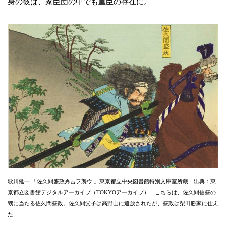
身の彼は、家臣団の中でも重臣の存在に。
歌川延一 「佐久間盛政秀吉ヲ襲ウ 」東京都立中央図書館特別文庫室所蔵 出典：東
京都立図書館デジタルアーカイブ（TOKYOアーカイブ） こちらは、佐久間信盛の
甥に当たる佐久間盛政。佐久間父子は高野山に追放されたが、盛政は柴田勝家に仕え
た