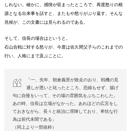
しれない。確かに、感情が収まったところで、再度怒りの根
源となる出来事を話すと、またもや怒りがぶり返す。そんな
兆候が、この文書には見られるのである。
そして、信長の場合はというと。
石山合戦に対する怒りが、今度は佐久間父子らのこれまでの
行い、人格にまで及ぶことに。
「一、先年、朝倉義景が敗走のおり、戦機の見
通しが悪いと叱ったところ、恐縮もせず、揚げ
句に自慢をいって、その場の雰囲気をぶちこわした。
あの時、信長は立場がなかった。あれほどの広言をし
ておきながら、長々と統治に滞陣しており、卑怯な行
為は前代未聞である」
（同上より一部抜粋）