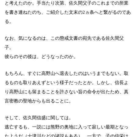
と考えたのか。手当たり次第、佐久間父子のこれまでの所業
を書き連ねたのち、ご紹介した文末の2ヵ条へと繋がるのであ
る。
なお、気になるのは、この懲戒文書の宛先である佐久間父
子。
彼らのその後は、どうなったのか。
もちろん、すぐに高野山へ退去したのはいうまでもない。取
るものも取りあえずという様子だったとか。しかし、信長よ
り高野山にも留まることを許さない旨の命令が出たため、真
言密教の聖地からも出ることに。
そして、佐久間信盛に関しては。
逃亡するも、一説には熊野の奥地に入って寂しい最期となっ
たようだ（十津川などの諸説もある）。一方で、子の信栄は