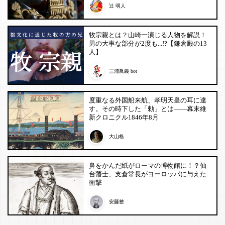
辻 明人
牧宗親とは？山崎一演じる人物を解説！
男の大事な部分が2度も...!?【鎌倉殿の13
人】
三浦胤義 bot
度重なる外国船来航、孝明天皇の耳に達
す。その時下した「勅」とは——幕末維
新クロニクル1846年8月
大山格
鼻をかんだ紙がローマの博物館に！？仙
台藩士、支倉常長がヨーロッパに与えた
衝撃
安藤整