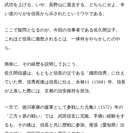
武功を上げる、いや、高野山に退去する。どちらにせよ、辛
い道のりがを信長から示されたというワケである。
ここで疑問となるのが、今回の当事者である佐久間父子。
これほど信長に激怒されるとは、一体何をやらかしたのや
ら。
簡単に、その経歴を説明しておこう。
佐久間信盛は、もともと信長の父である「織田信秀」に仕え
ていた男。信秀死後は信長に仕え、永禄11（1568）年、信長
が上洛した際には、京都の治安維持を担当。
一方で、徳川家康の援軍として参戦した元亀3（1572）年の
「三方ヶ原の戦い」では、武田信玄に完敗。手痛い経験をす
るも、その後は、信長と共に歴戦に参加。尾張（愛知県）出