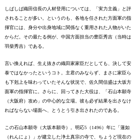
しばしば織田信長の人材登用については、「実力主義」と評
されることが多い。というのも、各地を任された方面軍の指
揮官には、身分や出身地域に関係なく重用された人物がいた
からだ。その最たる例が、中国方面担当の豊臣秀吉（当時は
羽柴秀吉）である。
言い換えれば、生え抜きの織田家家臣だとしても、決して安
泰ではなかったというコト。主君のみならず、まさに家臣ら
も下剋上を味わっていたそんな状況で、佐久間信盛は大坂方
面軍の指揮官に。さらに、回ってきた大役は、「石山本願寺
（大阪府）攻め」の中心的な立場。彼も必ず結果を出さなけ
ればならない場面へ、とうとう引き出されたのである。
この石山本願寺（大坂本願寺）。明応5（1496）年に「蓮如
（れんにょ）」が建立した浄土真宗の寺で、ちょうど現在の