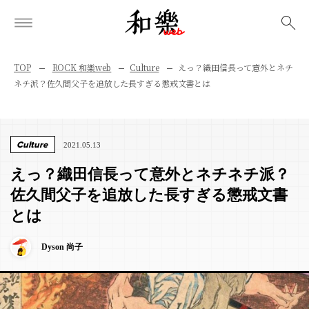
検索
TOP
ROCK 和樂web
Culture
えっ？織田信長って意外とネチ
ネチ派？佐久間父子を追放した長すぎる懲戒文書とは
Culture
2021.05.13
えっ？織田信長って意外とネチネチ派？
佐久間父子を追放した長すぎる懲戒文書
とは
Dyson 尚子