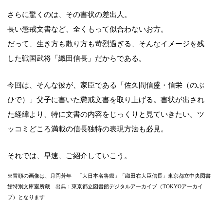
さらに驚くのは、その書状の差出人。
長い懲戒文書など、全くもって似合わないお方。
だって、生き方も散り方も苛烈過ぎる、そんなイメージを残
した戦国武将「織田信長」だからである。
今回は、そんな彼が、家臣である「佐久間信盛・信栄（のぶ
ひで）」父子に書いた懲戒文書を取り上げる。書状が出され
た経緯より、特に文書の内容をじっくりと見ていきたい。ツ
ッコミどころ満載の信長独特の表現方法も必見。
それでは、早速、ご紹介していこう。
※冒頭の画像は、月岡芳年 「大日本名将鑑」「織田右大臣信長」東京都立中央図書
館特別文庫室所蔵 出典：東京都立図書館デジタルアーカイブ（TOKYOアーカイ
ブ）となります