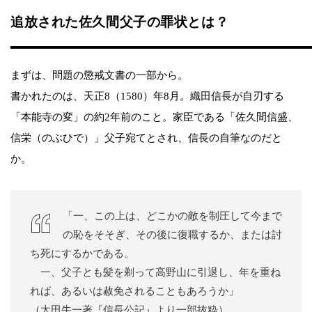
追放された佐久間父子の罪状とは？
まずは、問題の懲戒文書の一部から。
書かれたのは、天正8（1580）年8月。織田信長が自刃する
「本能寺の変」の約2年前のこと。家臣である「佐久間信盛、
信栄（のぶひで）」父子宛てとされ、信長の自筆なのだと
か。
「一、この上は、どこかの敵を制圧して今まで
の恥をそそぎ、その後に復職するか、または討
ち死にするかである。
一、父子とも髪を剃って高野山に引退し、年を重ね
れば、あるいは赦免されることもあろうか」
（太田牛一著『信長公記』より一部抜粋）