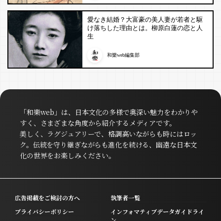
愛なき結婚？大富豪の美人妻が若者と駆
け落ちした理由とは。柳原白蓮の恋と人
生
和樂web編集部
「和樂web」は、日本文化の多様で奥深い魅力をわかりや
すく、さまざまな角度から紹介するメディアです。
美しく、ラグジュアリーで、格調高いながらも時にはロッ
ク。伝統を守り継ぎながらも進化を続ける、幽遠な日本文
化の世界をお楽しみください。
広告掲載をご検討の方へ
執筆者一覧
プライバシーポリシー
インフォマティブデータガイドライ
ン