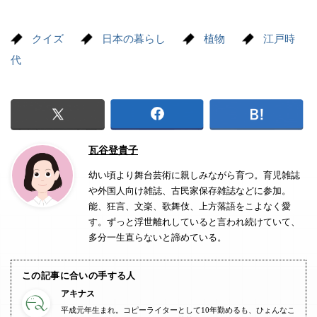
クイズ
日本の暮らし
植物
江戸時
代
瓦谷登貴子
幼い頃より舞台芸術に親しみながら育つ。育児雑誌
や外国人向け雑誌、古民家保存雑誌などに参加。
能、狂言、文楽、歌舞伎、上方落語をこよなく愛
す。ずっと浮世離れしていると言われ続けていて、
多分一生直らないと諦めている。
この記事に合いの手する人
アキナス
平成元年生まれ。コピーライターとして10年勤めるも、ひょんなこ