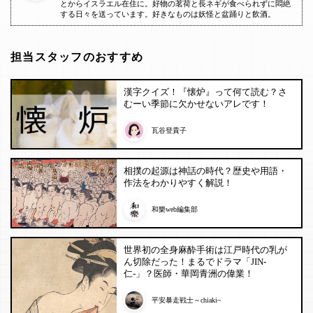
とからイスラエル在住に。好物の茗荷と長ネギが食べられずに悶絶
する日々を送っています。好きなものは妖怪と盆踊りと飲酒。
担当スタッフのおすすめ
漢字クイズ！『懐炉』って何て読む？さ
むーい季節に欠かせないアレです！
瓦谷登貴子
相撲の起源は神話の時代？歴史や用語・
作法をわかりやすく解説！
和樂web編集部
世界初の全身麻酔手術は江戸時代の乳が
ん切除だった！まるでドラマ「JIN-
仁-」？医師・華岡青洲の偉業！
平安暴走戦士～chiaki~