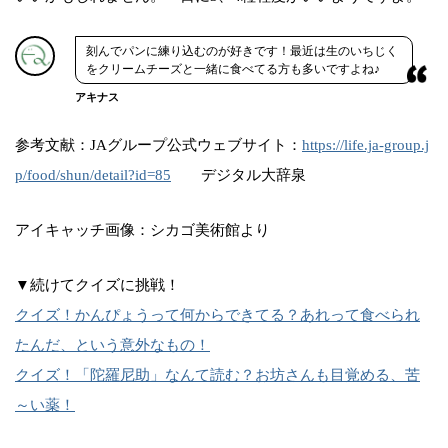
刻んでパンに練り込むのが好きです！最近は生のいちじく
をクリームチーズと一緒に食べてる方も多いですよね♪
アキナス
参考文献：JAグループ公式ウェブサイト：
https://life.ja-group.j
p/food/shun/detail?id=85
デジタル大辞泉
アイキャッチ画像：シカゴ美術館より
▼続けてクイズに挑戦！
クイズ！かんぴょうって何からできてる？あれって食べられ
たんだ、という意外なもの！
クイズ！「陀羅尼助」なんて読む？お坊さんも目覚める、苦
～い薬！