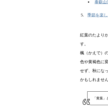
泰叡山
季節を楽し
紅葉のたより
す。
楓（かえで）
色や黄褐色に
せず、秋にな
かもしれませ
「黄葉」