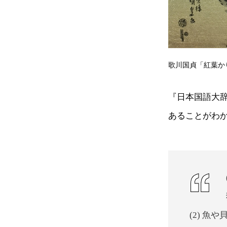
歌川国貞「紅葉か
『日本国語大
あることがわ
(2) 魚