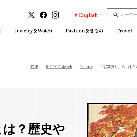
# English
e
Jewelry＆Watch
Fashion＆きもの
Travel
TOP
ROCK 和樂web
Culture
「紅葉狩り」の由来と
とは？歴史や