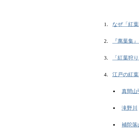
なぜ「紅葉
『萬葉集』
「紅葉狩り
江戸の紅葉
真間山
滝野川
補陀落