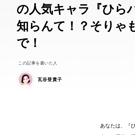
の人気キャラ『ひら
知らんて！？そりゃ
で！
この記事を書いた人
瓦谷登貴子
あなたは、『