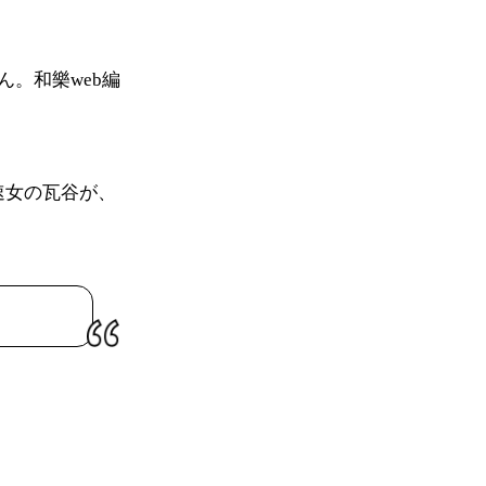
。和樂web編
速女の瓦谷が、