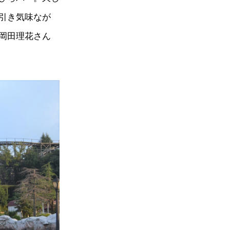
引き気味なが
岡田理花さん