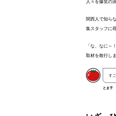
人々を爆笑の
関西人で知らな
集スタッフに
「な、なに～
取材を敢行し
すご
とま子