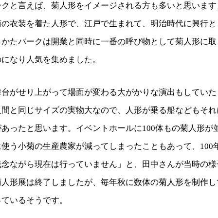
ークと言えば、菊人形をイメージされる方も多いと思います
菊の衣装を着た人形で、江戸で生まれて、明治時代に興行と
らかたパークは開業と同時に一番の呼び物として菊人形に取
のになり人気を集めました。
舞台がせり上がって場面が変わる大がかりな演出もしていた
人間と同じサイズの実物大なので、人形が乗る船などもそれ
あったと思います。イベントホールに100体もの菊人形が
使う小菊の生産農家が減ってしまったこともあって、100
残念ながら現在は行っていません」と、田中さんが当時の様
菊人形展は終了しましたが、毎年秋に数体の菊人形を制作し
っているそうです。