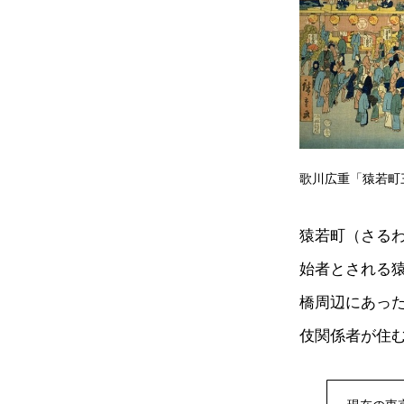
歌川広重「猿若町
猿若町（さる
始者とされる
橋周辺にあっ
伎関係者が住