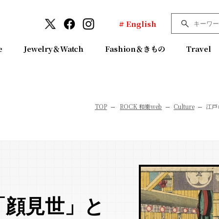
# English
e
Jewelry＆Watch
Fashion＆きもの
Travel
TOP
ROCK 和樂web
Culture
江戸
「顔見世」と