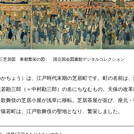
三芝居図 東都繁栄の図」 国立国会図書館デジタルコレクション
わかちょう）は、江戸時代末期の芝居町です。町の名前は、
猿若勘三郎（＝中村勘三郎）の名にちなむもの。天保の改革
た歌舞伎の芝居小屋が浅草に移転。芝居茶屋が並び、座元・
む猿若町は、江戸歌舞伎の聖地となり、繁栄しました。