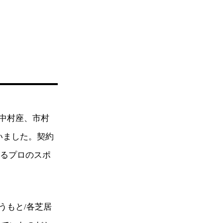
中村座、市村
いました。契約
するプロのスポ
うもと/各芝居