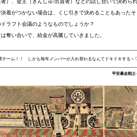
任者）、金主（きんしゅ/出資者）などの話し合いで決めら
で決着がつかない場合は、くじ引きで決めることもあったそ
のドラフト会議のようなものでしょうか？
者は奪い合いで、給金が高騰していきました。
球チーム！！ しかも毎年メンバーが入れ替わるなんてドキドキする～
平安暴走戦士～c