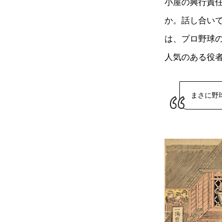
小屋の興行責
か。話し合い
は、プロ野球
人気のある役
まさに野