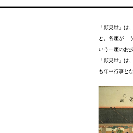
「顔見世」は
と。各座が「
いう一座のお
「顔見世」は、
も年中行事と