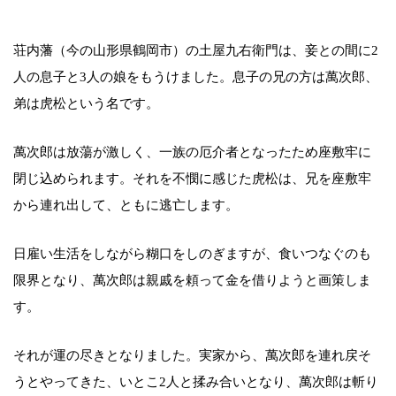
荘内藩（今の山形県鶴岡市）の土屋九右衛門は、妾との間に2
人の息子と3人の娘をもうけました。息子の兄の方は萬次郎、
弟は虎松という名です。
萬次郎は放蕩が激しく、一族の厄介者となったため座敷牢に
閉じ込められます。それを不憫に感じた虎松は、兄を座敷牢
から連れ出して、ともに逃亡します。
日雇い生活をしながら糊口をしのぎますが、食いつなぐのも
限界となり、萬次郎は親戚を頼って金を借りようと画策しま
す。
それが運の尽きとなりました。実家から、萬次郎を連れ戻そ
うとやってきた、いとこ2人と揉み合いとなり、萬次郎は斬り