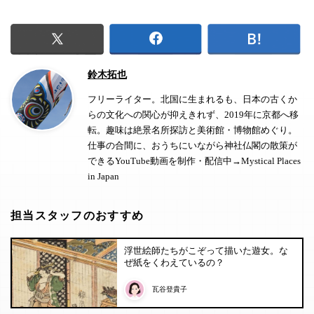
鈴木拓也
フリーライター。北国に生まれるも、日本の古くか
らの文化への関心が抑えきれず、2019年に京都へ移
転。趣味は絶景名所探訪と美術館・博物館めぐり。
仕事の合間に、おうちにいながら神社仏閣の散策が
できるYouTube動画を制作・配信中→
Mystical Places
in Japan
担当スタッフのおすすめ
浮世絵師たちがこぞって描いた遊女。な
ぜ紙をくわえているの？
瓦谷登貴子