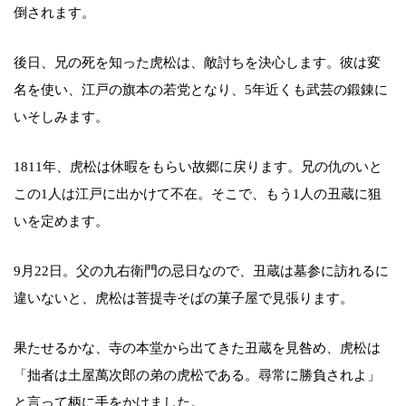
倒されます。
後日、兄の死を知った虎松は、敵討ちを決心します。彼は変
名を使い、江戸の旗本の若党となり、5年近くも武芸の鍛錬に
いそしみます。
1811年、虎松は休暇をもらい故郷に戻ります。兄の仇のいと
この1人は江戸に出かけて不在。そこで、もう1人の丑蔵に狙
いを定めます。
9月22日。父の九右衛門の忌日なので、丑蔵は墓参に訪れるに
違いないと、虎松は菩提寺そばの菓子屋で見張ります。
果たせるかな、寺の本堂から出てきた丑蔵を見咎め、虎松は
「拙者は土屋萬次郎の弟の虎松である。尋常に勝負されよ」
と言って柄に手をかけました。