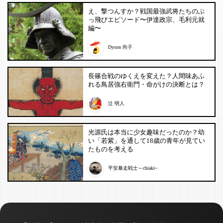
え、撃つんすか？戦国最強武将たちのぶ
っ飛びエピソード〜伊達政宗、毛利元就
編〜
Dyson 尚子
長篠合戦のゆくえを変えた？人間味あふ
れる鳥居強右衛門・命がけの決断とは？
辻 明人
光源氏は本当に少女趣味だったのか？幼
い「若紫」を通して18歳の青年が見てい
たものを考える
平安暴走戦士～chiaki~