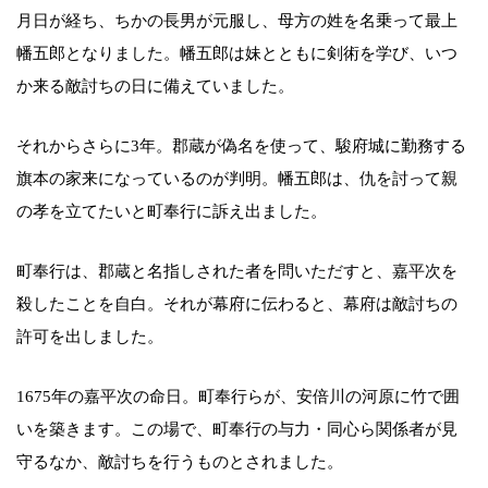
月日が経ち、ちかの長男が元服し、母方の姓を名乗って最上
幡五郎となりました。幡五郎は妹とともに剣術を学び、いつ
か来る敵討ちの日に備えていました。
それからさらに3年。郡蔵が偽名を使って、駿府城に勤務する
旗本の家来になっているのが判明。幡五郎は、仇を討って親
の孝を立てたいと町奉行に訴え出ました。
町奉行は、郡蔵と名指しされた者を問いただすと、嘉平次を
殺したことを自白。それが幕府に伝わると、幕府は敵討ちの
許可を出しました。
1675年の嘉平次の命日。町奉行らが、安倍川の河原に竹で囲
いを築きます。この場で、町奉行の与力・同心ら関係者が見
守るなか、敵討ちを行うものとされました。