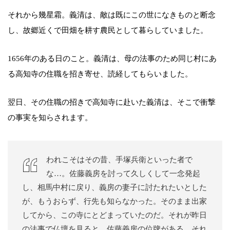
それから幾星霜。義清は、敵は既にこの世になきものと断念
し、故郷近くで田畑を耕す農民として暮らしていました。
1656年のある日のこと。義清は、母の法事のため同じ村にあ
る高知寺の住職を招き寄せ、読経してもらいました。
翌日、その住職の招きで高知寺に赴いた義清は、そこで衝撃
の事実を知らされます。
われこそはその昔、手塚兵衛といった者で
な…。佐藤義房を討って久しくして一念発起
し、相馬中村に戻り、義房の妻子に討たれたいとした
が、もうおらず、行先も知らなかった。そのまま出家
してから、この寺にとどまっていたのだ。それが昨日
の法事で仏壇を見ると、佐藤義房の位牌がある。それ