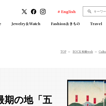
# English
e
Jewelry＆Watch
Fashion＆きもの
Travel
TOP
ROCK 和樂web
Cultu
最期の地「五