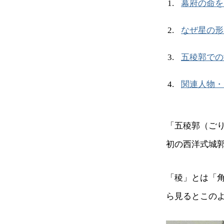
幕府の命を
なぜ星の形
五稜郭での
関連人物・
「五稜郭（ご
初の西洋式城
「稜」とは「
ら見るとこの