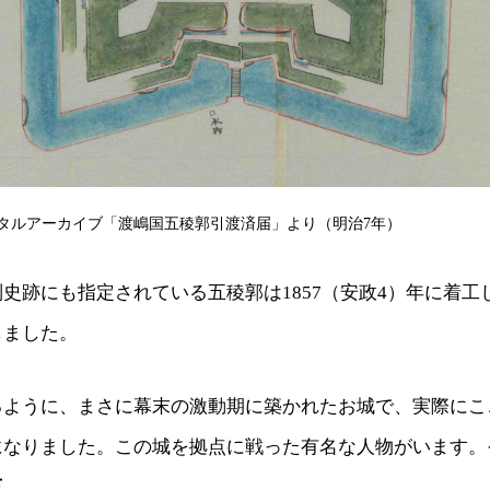
タルアーカイブ「渡嶋国五稜郭引渡済届」より（明治7年）
史跡にも指定されている五稜郭は1857（安政4）年に着工し
しました。
るように、まさに幕末の激動期に築かれたお城で、実際にこ
になりました。この城を拠点に戦った有名な人物がいます。
三
。