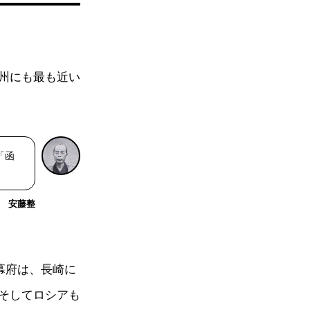
州にも最も近い
「函
安藤整
幕府は、長崎に
そしてロシアも