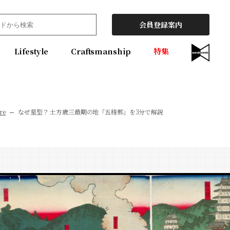
会員登録案内
Lifestyle
Craftsmanship
特集
re
なぜ星型？ 土方歳三最期の地「五稜郭」を3分で解説