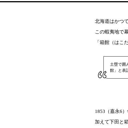
北海道はかつ
この蝦夷地で
「箱館（はこ
土塁で囲
館」と表
1853（嘉永
加えて下田と