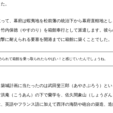
した。
立って、幕府は蝦夷地を松前藩の統治下から幕府直轄地とし
と竹内保徳（やすのり）を箱館奉行として派遣します。彼ら
砲撃に耐えられる要塞を開港までに箱館に築くことでした。
められて箱館を乗っ取られたらやばい！と感じていたんでしょうね。
、築城計画に当たったのは武田斐三郎（あやさぶろう）とい
方洪庵（こうあん）の下で蘭学を、佐久間象山（しょうざん
は、英語やフランス語に加えて西洋の海防や砲台の築造、造