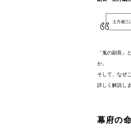
土方歳三
「鬼の副長」
か。
そして、なぜ
詳しく解説し
幕府の