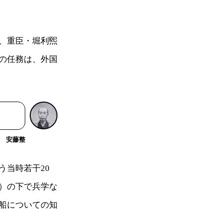
、重臣・堀利煕
の任務は、外国
安藤整
う当時若干20
）の下で兵学な
船についての知