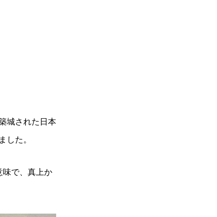
築城された日本
ました。
意味で、真上か