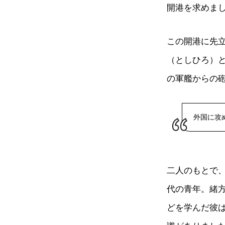
開港を求めま
この開港に先
（としひろ）
の軍艦からの
外国に攻
二人のもとで
代の青年。緒
どを学んだ彼