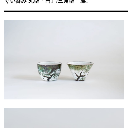
ぐい呑み 丸型「円」/三角型「凛」