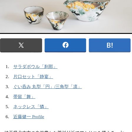
サラダボウル「刹那」
片口セット「静宴」
ぐい呑み 丸型「円」/三角型「凛」
帯留「舞」
ネックレス「憐」
近藤健一 Profile