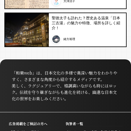
大澤法子
聖徳太子も訪れた？歴史ある温泉「日本
三古湯」の魅力や特徴、場所を詳しく紹
介！
緒方裕理
「和樂web」は、日本文化の多様で奥深い魅力をわかりや
すく、さまざまな角度から紹介するメディアです。
美しく、ラグジュアリーで、格調高いながらも時にはロッ
ク。伝統を守り継ぎながらも進化を続ける、幽遠な日本文
化の世界をお楽しみください。
広告掲載をご検討の方へ
執筆者一覧