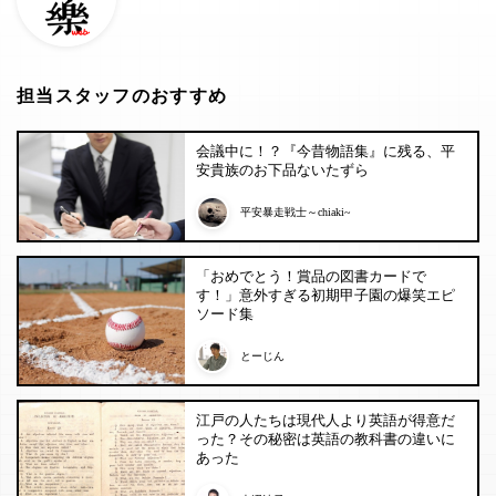
担当スタッフのおすすめ
会議中に！？『今昔物語集』に残る、平
安貴族のお下品ないたずら
平安暴走戦士～chiaki~
「おめでとう！賞品の図書カードで
す！」意外すぎる初期甲子園の爆笑エピ
ソード集
とーじん
江戸の人たちは現代人より英語が得意だ
った？その秘密は英語の教科書の違いに
あった