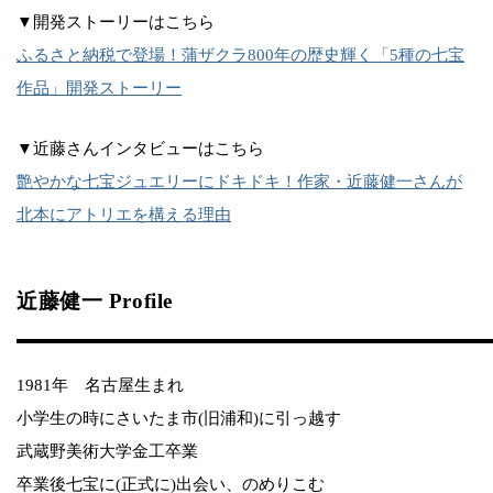
▼開発ストーリーはこちら
ふるさと納税で登場！蒲ザクラ800年の歴史輝く「5種の七宝
作品」開発ストーリー
▼近藤さんインタビューはこちら
艶やかな七宝ジュエリーにドキドキ！作家・近藤健一さんが
北本にアトリエを構える理由
近藤健一 Profile
1981年 名古屋生まれ
小学生の時にさいたま市(旧浦和)に引っ越す
武蔵野美術大学金工卒業
卒業後七宝に(正式に)出会い、のめりこむ