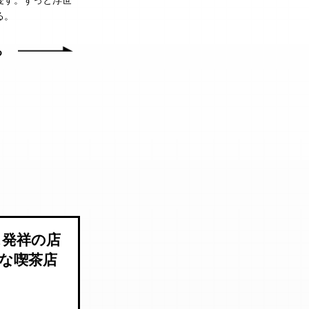
愛す。ずっと浮世
る。
る
ス発祥の店
な喫茶店