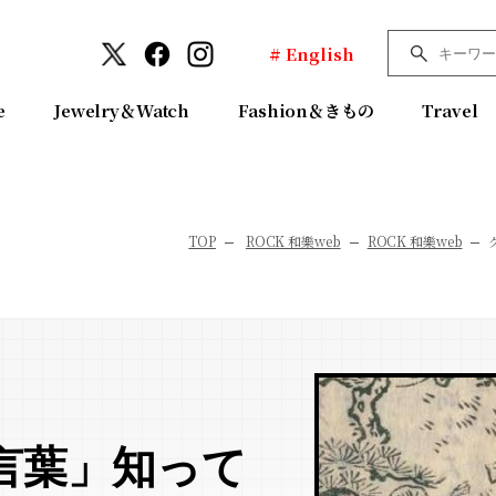
# English
e
Jewelry＆Watch
Fashion＆きもの
Travel
TOP
ROCK 和樂web
ROCK 和樂web
言葉」知って