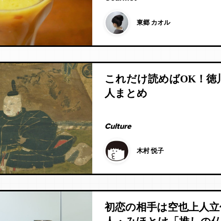
東郷 カオル
これだけ読めばOK！徳川
人まとめ
Culture
木村 悦子
初恋の相手は空也上人立