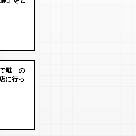
仏像」をど
で唯一の
店に行っ