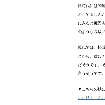
良時代には間
として楽しん
に入ると庶民
のような高級
現代では、松
とから、昔に
だそうです。
言うそうです
▼こちらの秋
おお秋よ、あ