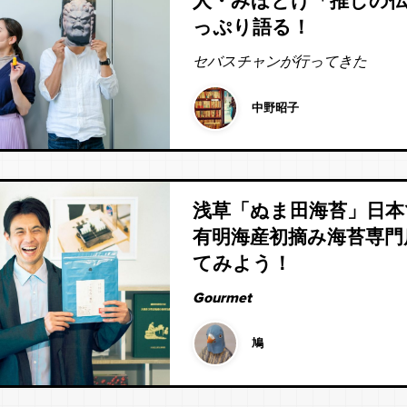
人・みほとけ「推しの
っぷり語る！
セバスチャンが行ってきた
中野昭子
浅草「ぬま田海苔」日本
有明海産初摘み海苔専門
てみよう！
Gourmet
鳩