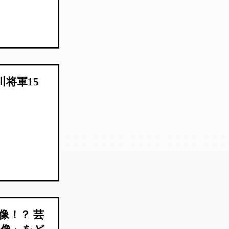
将軍15
像！？ 芸