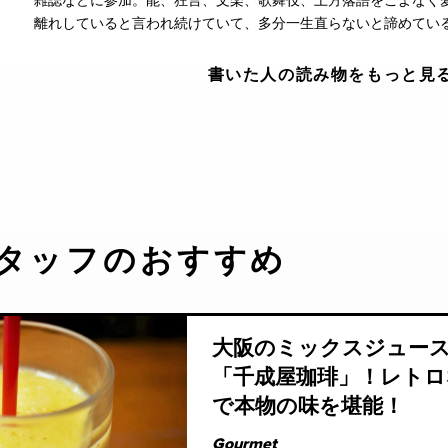
雑誌などに参加。能、狂言、文楽、歌舞伎、上方落語をこよなく
離れしていると言われ続けていて、多分一生直らないと諦めてい
書いた人の読み物をもっと見
タッフのおすすめ
大阪のミックスジュー
「千成屋珈琲」！レトロ
で本物の味を堪能！
Gourmet