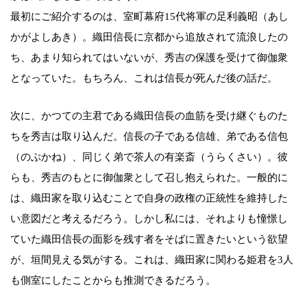
最初にご紹介するのは、室町幕府15代将軍の足利義昭（あし
かがよしあき）。織田信長に京都から追放されて流浪したの
ち、あまり知られてはいないが、秀吉の保護を受けて御伽衆
となっていた。もちろん、これは信長が死んだ後の話だ。
次に、かつての主君である織田信長の血筋を受け継ぐものた
ちを秀吉は取り込んだ。信長の子である信雄、弟である信包
（のぶかね）、同じく弟で茶人の有楽斎（うらくさい）。彼
らも、秀吉のもとに御伽衆として召し抱えられた。一般的に
は、織田家を取り込むことで自身の政権の正統性を維持した
い意図だと考えるだろう。しかし私には、それよりも憧憬し
ていた織田信長の面影を残す者をそばに置きたいという欲望
が、垣間見える気がする。これは、織田家に関わる姫君を3人
も側室にしたことからも推測できるだろう。