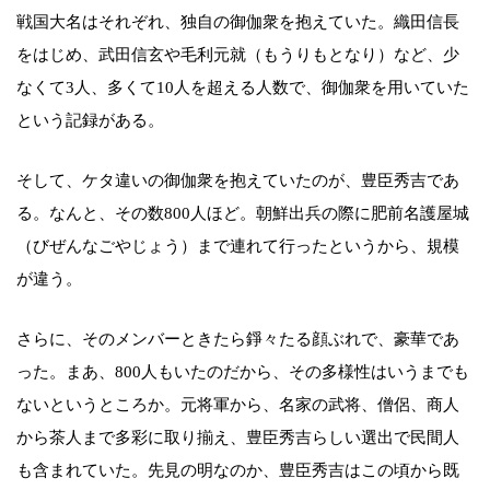
戦国大名はそれぞれ、独自の御伽衆を抱えていた。織田信長
をはじめ、武田信玄や毛利元就（もうりもとなり）など、少
なくて3人、多くて10人を超える人数で、御伽衆を用いていた
という記録がある。
そして、ケタ違いの御伽衆を抱えていたのが、豊臣秀吉であ
る。なんと、その数800人ほど。朝鮮出兵の際に肥前名護屋城
（びぜんなごやじょう）まで連れて行ったというから、規模
が違う。
さらに、そのメンバーときたら錚々たる顔ぶれで、豪華であ
った。まあ、800人もいたのだから、その多様性はいうまでも
ないというところか。元将軍から、名家の武将、僧侶、商人
から茶人まで多彩に取り揃え、豊臣秀吉らしい選出で民間人
も含まれていた。先見の明なのか、豊臣秀吉はこの頃から既