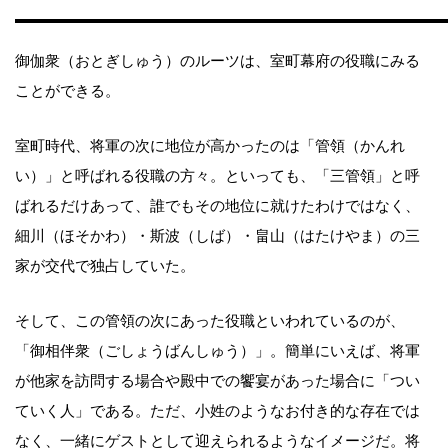
御伽衆（おとぎしゅう）のルーツは、室町幕府の役職にみる
ことができる。
室町時代、将軍の次に地位が高かったのは「管領（かんれ
い）」と呼ばれる役職の方々。といっても、「三管領」と呼
ばれるだけあって、誰でもその地位に就けたわけではなく、
細川（ほそかわ）・斯波（しば）・畠山（はたけやま）の三
家が交代で独占していた。
そして、この管領の次にあった役職といわれているのが、
「御相伴衆（ごしょうばんしゅう）」。簡単にいえば、将軍
が他家を訪問する場合や殿中での饗宴があった場合に「つい
ていく人」である。ただ、小姓のようなお付き的な存在では
なく、一緒にゲストとして迎えられるようなイメージだ。将