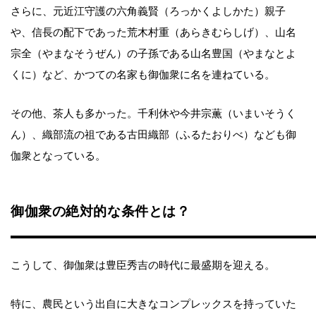
さらに、元近江守護の六角義賢（ろっかくよしかた）親子
や、信長の配下であった荒木村重（あらきむらしげ）、山名
宗全（やまなそうぜん）の子孫である山名豊国（やまなとよ
くに）など、かつての名家も御伽衆に名を連ねている。
その他、茶人も多かった。千利休や今井宗薫（いまいそうく
ん）、織部流の祖である古田織部（ふるたおりべ）なども御
伽衆となっている。
御伽衆の絶対的な条件とは？
こうして、御伽衆は豊臣秀吉の時代に最盛期を迎える。
特に、農民という出自に大きなコンプレックスを持っていた