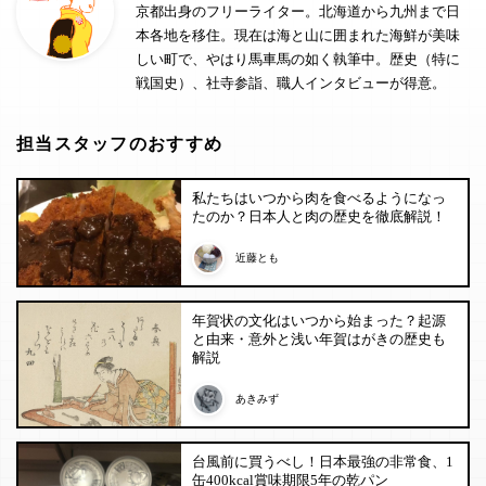
京都出身のフリーライター。北海道から九州まで日
本各地を移住。現在は海と山に囲まれた海鮮が美味
しい町で、やはり馬車馬の如く執筆中。歴史（特に
戦国史）、社寺参詣、職人インタビューが得意。
担当スタッフのおすすめ
私たちはいつから肉を食べるようになっ
たのか？日本人と肉の歴史を徹底解説！
近藤とも
年賀状の文化はいつから始まった？起源
と由来・意外と浅い年賀はがきの歴史も
解説
あきみず
台風前に買うべし！日本最強の非常食、1
缶400kcal賞味期限5年の乾パン