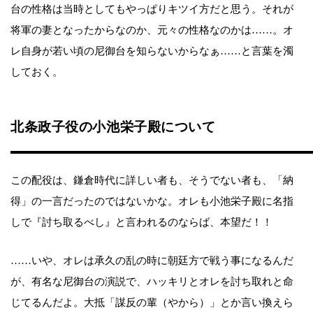
台の性格は当時としてもやっぱりキツイ方だと思う。それが
将軍の妻となったからなのか、元々の性格なのかは……。オ
レ自身が若い頃の尼御台を知らないからなぁ……と言葉を濁
しておく。
北条政子役の小池栄子殿について
この配役は、鎌倉時代に詳しい者も、そうでない者も、「納
得」の一言だったのではないかな。オレも小池栄子殿に名指
しで『討ち取るべし』と言われるのならば、本望だ！！
……いや、オレは承久の乱の時に朝廷方で戦う事になるんだ
が、有名な尼御台の演説で、ハッキリとオレを討ち取れと命
じてるんだよ。大抵「謀反の輩（やから）」とか言い換えら