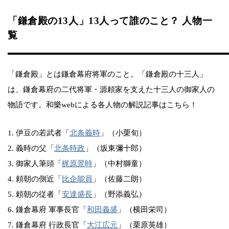
「鎌倉殿の13人」13人って誰のこと？ 人物一
覧
「鎌倉殿」とは鎌倉幕府将軍のこと。「鎌倉殿の十三人」
は、鎌倉幕府の二代将軍・源頼家を支えた十三人の御家人の
物語です。和樂webによる各人物の解説記事はこちら！
1. 伊豆の若武者「
北条義時
」（小栗旬）
2. 義時の父「
北条時政
」（坂東彌十郎）
3. 御家人筆頭「
梶原景時
」（中村獅童）
4. 頼朝の側近「
比企能員
」（佐藤二朗）
5. 頼朝の従者「
安達盛長
」（野添義弘）
6. 鎌倉幕府 軍事長官「
和田義盛
」（横田栄司）
7. 鎌倉幕府 行政長官「
大江広元
」（栗原英雄）