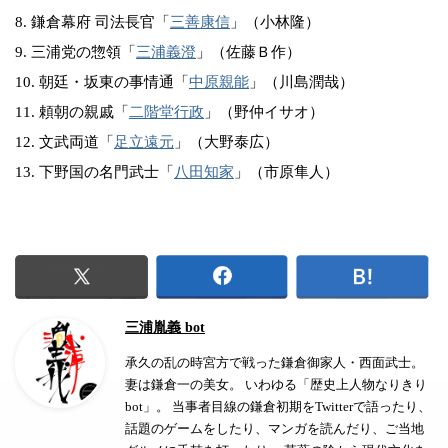
8. 鎌倉幕府 司法長官「
三善康信
」（小林隆）
9. 三浦党の惣領「
三浦義澄
」（佐藤Ｂ作）
10. 朝廷・坂東の事情通「
中原親能
」（川島潤哉）
11. 頼朝の親戚「
二階堂行政
」（野仲イサオ）
12. 文武両道「
足立遠元
」（大野泰広）
13. 下野国の名門武士「
八田知家
」（市原隼人）
三浦胤義 bot
承久の乱の時宮方で戦った鎌倉御家人・西面武士。
妻は鎌倉一の美女。 いわゆる「歴史上人物なりきり
bot」。 当事者目線の鎌倉初期をTwitterで語ったり、
話題のゲームをしたり、マンガを読んだり、ご当地