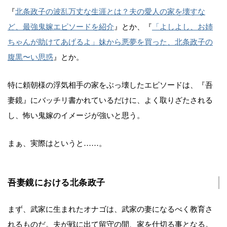
『
北条政子の波乱万丈な生涯とは？夫の愛人の家を壊すな
ど、最強鬼嫁エピソードを紹介
』とか、『
「よしよし、お姉
ちゃんが助けてあげるよ」妹から悪夢を買った、北条政子の
腹黒〜い思惑
』とか。
特に頼朝様の浮気相手の家をぶっ壊したエピソードは、『吾
妻鏡』にバッチリ書かれているだけに、よく取りざたされる
し、怖い鬼嫁のイメージが強いと思う。
まぁ、実際はというと……。
吾妻鏡における北条政子
まず、武家に生まれたオナゴは、武家の妻になるべく教育さ
れるものだ。夫が戦に出て留守の間、家を仕切る事となる。