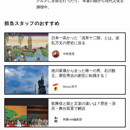
グルメに舌鼓を打ったり。 草葉の陰から現代文化を
満喫中。
担当スタッフのおすすめ
日本一高かった「浅草十二階」とは。波
乱万丈の歴史に迫る
中村英里
徳川家康から去った唯一の男、石川数
正。豊臣秀吉の家臣に転職する！
Dyson 尚子
歌舞伎と能と文楽の違いは？歴史・演
目・舞台装置で解説
和樂web編集部