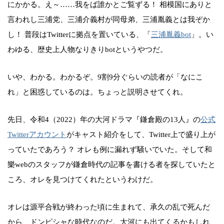
にかかる。え～……我をば誰かとご覧ずる！ 相模国にありと
言われし三浦党、三浦介義村が同母弟、三浦胤義とは我ぞか
し！ 普段はTwitterに拠点を置いている、「
三浦胤義bot
」。い
わゆる、歴史上人物なりきりbotというやつだ。
いや、わかる。わかるぞ。9割9分ぐらいの読者が「なにこ
れ」と困惑しているのは。ちょっと説明させてくれ。
先日、令和4（2022）年の大河ドラマ『鎌倉殿の13人』の
公式
Twitterアカウント
がキャスト紹介をして、Twitter上で盛り上が
っていたであろう？ オレも例に漏れず騒いでいた。そして和
樂webのスタッフが鎌倉時代の記事を書ける者を探していたと
ころ、オレを見つけてくれたというわけだ。
オレは源平合戦が終わった頃に生まれて、承久の乱で死んだ
から、ドンピシャな時代なのだ。大河にも出てくるかもしれ