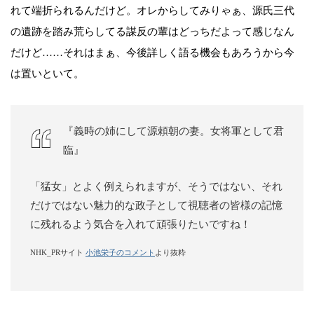
れて端折られるんだけど。オレからしてみりゃぁ、源氏三代
の遺跡を踏み荒らしてる謀反の輩はどっちだよって感じなん
だけど……それはまぁ、今後詳しく語る機会もあろうから今
は置いといて。
『義時の姉にして源頼朝の妻。女将軍として君
臨』
「猛女」とよく例えられますが、そうではない、それ
だけではない魅力的な政子として視聴者の皆様の記憶
に残れるよう気合を入れて頑張りたいですね！
NHK_PRサイト
小池栄子のコメント
より抜粋