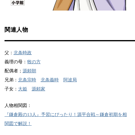
関連人物
父：
北条時政
義理の母：
牧の方
配偶者；
源頼朝
兄弟：
北条宗時
北条義時
阿波局
子女：
大姫
源頼家
人物相関図：
『鎌倉殿の13人』予習にぴったり！源平合戦～鎌倉初期を相
関図で解説！