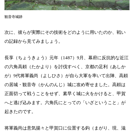
観音寺城跡
次に、彼らが実際にその技術をどのように用いたのか、戦い
の記録から見てみましょう。
長享（ちょうきょう）元年（1487）9月、幕府に反抗的な近江
の六角高頼（たかより）を討伐すべく、京都の足利（あしか
が）9代将軍義尚（よしひさ）が自ら大軍を率いて出陣、高頼
の居城・観音寺（かんのんじ）城に攻め寄せました。高頼は
正面切って戦うことをせず、素早く城に火をかけると、甲賀
へと逃げ込みます。六角氏にとっての「いざということ」が
起きたのです。
将軍義尚は意気揚々と甲賀口に位置する鈎（まがり、現、滋