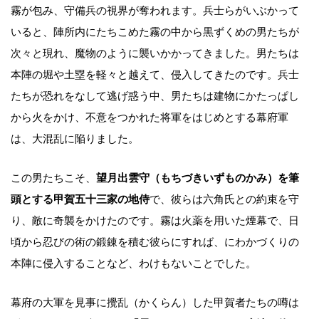
霧が包み、守備兵の視界が奪われます。兵士らがいぶかって
いると、陣所内にたちこめた霧の中から黒ずくめの男たちが
次々と現れ、魔物のように襲いかかってきました。男たちは
本陣の堀や土塁を軽々と越えて、侵入してきたのです。兵士
たちが恐れをなして逃げ惑う中、男たちは建物にかたっぱし
から火をかけ、不意をつかれた将軍をはじめとする幕府軍
は、大混乱に陥りました。
この男たちこそ、
望月出雲守（もちづきいずものかみ）を筆
頭とする甲賀五十三家の地侍
で、彼らは六角氏との約束を守
り、敵に奇襲をかけたのです。霧は火薬を用いた煙幕で、日
頃から忍びの術の鍛錬を積む彼らにすれば、にわかづくりの
本陣に侵入することなど、わけもないことでした。
幕府の大軍を見事に攪乱（かくらん）した甲賀者たちの噂は