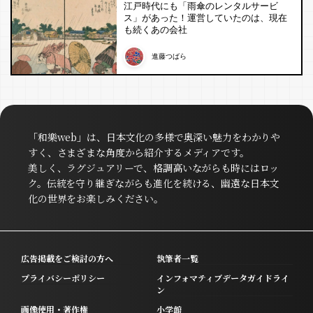
江戸時代にも「雨傘のレンタルサービ
ス」があった！運営していたのは、現在
も続くあの会社
進藤つばら
「和樂web」は、日本文化の多様で奥深い魅力をわかりや
すく、さまざまな角度から紹介するメディアです。
美しく、ラグジュアリーで、格調高いながらも時にはロッ
ク。伝統を守り継ぎながらも進化を続ける、幽遠な日本文
化の世界をお楽しみください。
広告掲載をご検討の方へ
執筆者一覧
プライバシーポリシー
インフォマティブデータガイドライ
ン
画像使用・著作権
小学館