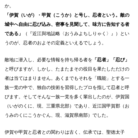
か。
「伊賀（いが）・甲賀（こうか）と号し、忍者という。敵の
城中へ自由に忍び込み、密事を見聞して、味方に告知する者
である」
（『近江與地誌略〈おうみよちしりゃく〉』）とい
うのが、忍者のおよその定義といえるでしょう。
敵地に潜入し、必要な情報を持ち帰る者を
「忍者」「忍び」
と呼びますが、しかし、たまたまその役目を果たしただけの
者は当てはまりません。あくまでもそれを「職能」とする一
族一党の中で、独自の技術を習得したプロを指して忍者と呼
びます。そしてそんな一族一党を多く輩出したのが、伊賀国
（いがのくに、現、三重県北部）であり、近江国甲賀郡（お
うみのくにこうかぐん、現、滋賀県南部）でした。
伊賀や甲賀と忍者との関わりは古く、伝承では、聖徳太子