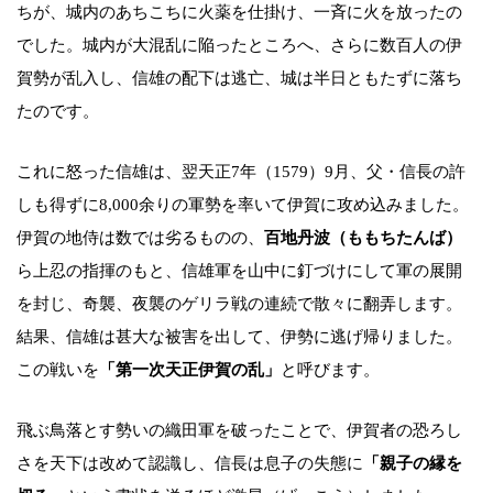
ちが、城内のあちこちに火薬を仕掛け、一斉に火を放ったの
でした。城内が大混乱に陥ったところへ、さらに数百人の伊
賀勢が乱入し、信雄の配下は逃亡、城は半日ともたずに落ち
たのです。
これに怒った信雄は、翌天正7年（1579）9月、父・信長の許
しも得ずに8,000余りの軍勢を率いて伊賀に攻め込みました。
伊賀の地侍は数では劣るものの、
百地丹波（ももちたんば）
ら上忍の指揮のもと、信雄軍を山中に釘づけにして軍の展開
を封じ、奇襲、夜襲のゲリラ戦の連続で散々に翻弄します。
結果、信雄は甚大な被害を出して、伊勢に逃げ帰りました。
この戦いを
「第一次天正伊賀の乱」
と呼びます。
飛ぶ鳥落とす勢いの織田軍を破ったことで、伊賀者の恐ろし
さを天下は改めて認識し、信長は息子の失態に
「親子の縁を