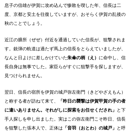
息子の信雄が伊賀に攻め込んで惨敗を喫した年、信長は二
度、京都と安土を往復していますが、おそらく伊賀の乱後の
秋のことでしょう。
近江の膳所（ぜぜ）付近を通過していた信長が、狙撃されま
す。銃弾の軌道は過たず馬上の信長をとらえていましたが、
なんと日よけに差しかけていた
朱傘の柄（え）
に命中し、信
長自身は無事でした。家臣らがすぐに狙撃手を探しますが、
見つけられません。
翌日、信長の宿所を伊賀の城戸弥左衛門（きどやざえもん）
と称する者が訪ねて来て、
「昨日の襲撃は伊賀甲賀の手の者
に違いありません。それがしに探索をお任せくだされ」
と下
手人探しを申し出ました。実はこの弥左衛門こそ昨日、信長
を狙撃した張本人で、正体は
「音羽（おとわ）の城戸」
と呼