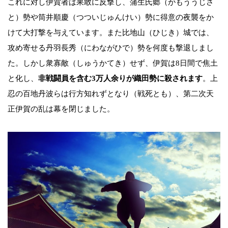
これに対し伊賀者は果敢に反撃し、蒲生氏郷（がもううじさ
と）勢や筒井順慶（つついじゅんけい）勢に得意の夜襲をか
けて大打撃を与えています。また比地山（ひじき）城では、
攻め寄せる丹羽長秀（にわながひで）勢を何度も撃退しまし
た。しかし衆寡敵（しゅうかてき）せず、伊賀は8日間で焦土
と化し、
非戦闘員を含む3万人余りが織田勢に殺されます
。上
忍の百地丹波らは行方知れずとなり（戦死とも）、第二次天
正伊賀の乱は幕を閉じました。