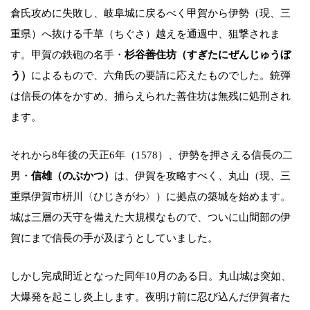
倉氏攻めに失敗し、岐阜城に戻るべく甲賀から伊勢（現、三
重県）へ抜ける千草（ちぐさ）越えを通過中、狙撃されま
す。甲賀の鉄砲の名手・
杉谷善住坊（すぎたにぜんじゅうぼ
う）
によるもので、六角氏の要請に応えたものでした。銃弾
は信長の体をかすめ、捕らえられた善住坊は無残に処刑され
ます。
それから8年後の天正6年（1578）、伊勢を押さえる信長の二
男・
信雄（のぶかつ）
は、伊賀を攻略すべく、丸山（現、三
重県伊賀市枅川〈ひじきがわ〉）に拠点の築城を始めます。
城は三層の天守を備えた大規模なもので、ついに山間部の伊
賀にまで信長の手が及ぼうとしていました。
しかし完成間近となった同年10月のある日。丸山城は突如、
大爆発を起こし炎上します。夜明け前に忍び込んだ伊賀者た