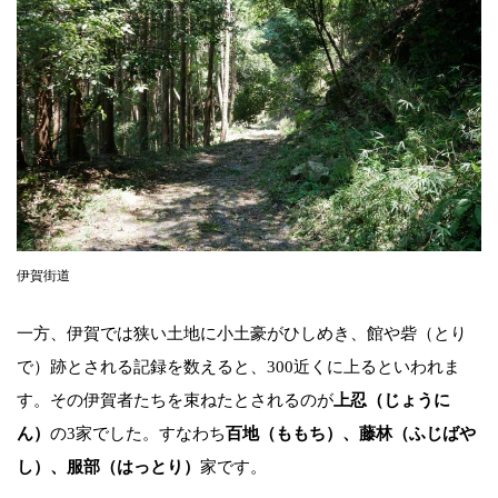
伊賀街道
一方、伊賀では狭い土地に小土豪がひしめき、館や砦（とり
で）跡とされる記録を数えると、300近くに上るといわれま
す。その伊賀者たちを束ねたとされるのが
上忍（じょうに
ん）
の3家でした。すなわち
百地（ももち）、藤林（ふじばや
し）、服部（はっとり）
家です。