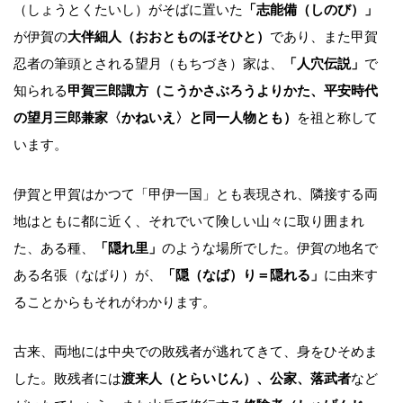
（しょうとくたいし）がそばに置いた
「志能備（しのび）」
が伊賀の
大伴細人（おおとものほそひと）
であり、また甲賀
忍者の筆頭とされる望月（もちづき）家は、
「人穴伝説」
で
知られる
甲賀三郎諏方（こうかさぶろうよりかた、平安時代
の望月三郎兼家〈かねいえ〉と同一人物とも）
を祖と称して
います。
伊賀と甲賀はかつて「甲伊一国」とも表現され、隣接する両
地はともに都に近く、それでいて険しい山々に取り囲まれ
た、ある種、
「隠れ里」
のような場所でした。伊賀の地名で
ある名張（なばり）が、
「隠（なば）り＝隠れる」
に由来す
ることからもそれがわかります。
古来、両地には中央での敗残者が逃れてきて、身をひそめま
した。敗残者には
渡来人（とらいじん）、公家、落武者
など