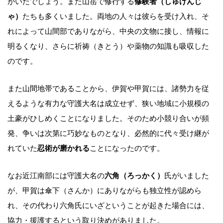
がいたでしょう。また山岳で修行する
修験者（しゅげんじ
ゃ）
たちも多くいました。両地の人々は彼らを受け入れ、そ
れによって山間部でありながら、中央の文物に接し、情報に
明るくなり、さらに祈祷（きとう）や薬物の知識も吸収した
のです。
また山間地帯であることから、伊賀や甲賀には、諸勢力を従
えるような有力な守護大名は成立せず、狭い地域に小規模の
土豪がひしめくことになりました。そのため小競り合いが頻
発、争いは次第に巧妙なものとなり、必然的に代々受け継が
れていた
忍術が磨かれる
ことになったのです。
なお近江南部には守護大名の
六角（ろっかく）
氏がいました
が、甲賀は傘下（さんか）にありながらも独立性が認めら
れ、その代わり六角氏にいざということが起きた場合には、
協力・援護するという取り決めがありました。