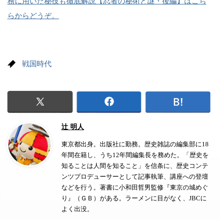
務に用いた秘技も徹底解説【忍者の秘術と謎・後編】はこち
らからどうぞ。
戦国時代
辻 明人
東京都出身。出版社に勤務。歴史雑誌の編集部に18
年間在籍し、うち12年間編集長を務めた。「歴史を
知ることは人間を知ること」を信条に、歴史コンテ
ンツプロデューサーとして記事執筆、講座への登壇
などを行う。著書に小和田哲男監修『東京の城めぐ
り』（ＧＢ）がある。ラーメンに目がなく、JBCに
よく出没。