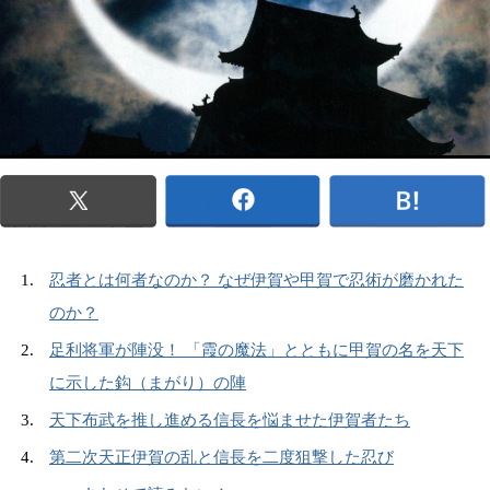
忍者とは何者なのか？ なぜ伊賀や甲賀で忍術が磨かれた
のか？
足利将軍が陣没！ 「霞の魔法」とともに甲賀の名を天下
に示した鈎（まがり）の陣
天下布武を推し進める信長を悩ませた伊賀者たち
第二次天正伊賀の乱と信長を二度狙撃した忍び