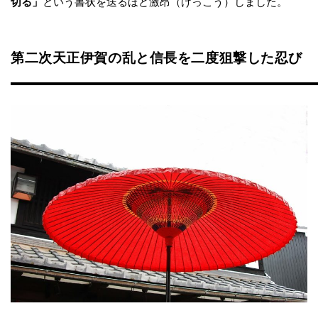
切る」
という書状を送るほど激昂（げっこう）しました。
第二次天正伊賀の乱と信長を二度狙撃した忍び