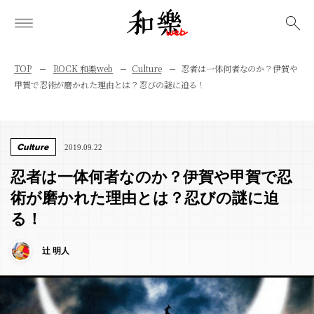
検索
TOP
ROCK 和樂web
Culture
忍者は一体何者なのか？伊賀や
甲賀で忍術が磨かれた理由とは？忍びの謎に迫る！
Culture
2019.09.22
忍者は一体何者なのか？伊賀や甲賀で忍
術が磨かれた理由とは？忍びの謎に迫
る！
辻 明人