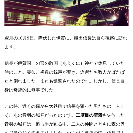
翌月の10月9日、降伏した伊賀に、織田信長は自ら視察に訪れ
ます。
信長が伊賀国一の宮の敢国（あえくに）神社で休息していた
時のこと。突如、複数の銃声が響き、近習たち数人がばたば
たと倒れました。またも狙撃されたのです。しかし、信長自
身は奇跡的に無事でした。
この時、近くの森から大鉄砲で信長を狙った男たちの一人こ
そ、あの音羽の城戸だったのです。
二度目の暗殺
も失敗した
音羽の城戸は、追っ手が迫る中、二人の仲間とともに森の奥