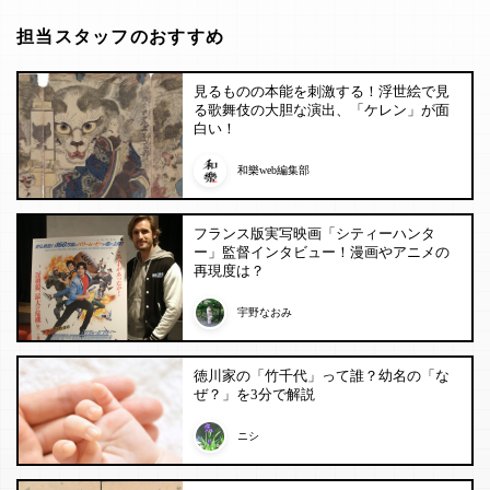
担当スタッフのおすすめ
見るものの本能を刺激する！浮世絵で見
る歌舞伎の大胆な演出、「ケレン」が面
白い！
和樂web編集部
フランス版実写映画「シティーハンタ
ー」監督インタビュー！漫画やアニメの
再現度は？
宇野なおみ
徳川家の「竹千代」って誰？幼名の「な
ぜ？」を3分で解説
ニシ