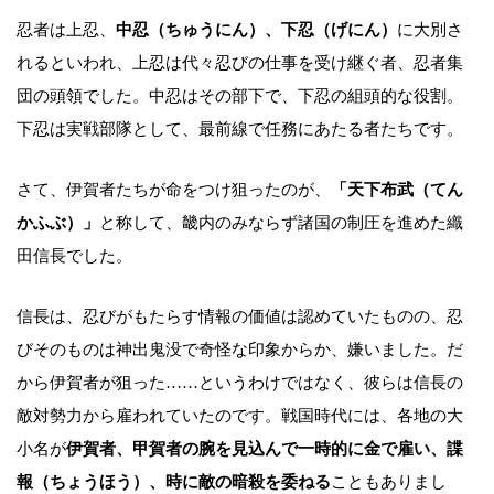
忍者は上忍、
中忍（ちゅうにん）、下忍（げにん）
に大別さ
れるといわれ、上忍は代々忍びの仕事を受け継ぐ者、忍者集
団の頭領でした。中忍はその部下で、下忍の組頭的な役割。
下忍は実戦部隊として、最前線で任務にあたる者たちです。
さて、伊賀者たちが命をつけ狙ったのが、
「天下布武（てん
かふぶ）」
と称して、畿内のみならず諸国の制圧を進めた織
田信長でした。
信長は、忍びがもたらす情報の価値は認めていたものの、忍
びそのものは神出鬼没で奇怪な印象からか、嫌いました。だ
から伊賀者が狙った……というわけではなく、彼らは信長の
敵対勢力から雇われていたのです。戦国時代には、各地の大
小名が
伊賀者、甲賀者の腕を見込んで一時的に金で雇い、諜
報（ちょうほう）、時に敵の暗殺を委ねる
こともありまし