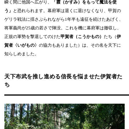
瞬く間に他国へ広がり、
「霞（かすみ）をもって魔法を使
う」
と恐れられます。幕府軍は退くに退けなくなり、甲賀の
ゲリラ戦法に揺さぶられながら1年半も遠征を続けたあげく、
将軍義尚が25歳の若さで陣没。これを機に幕府軍は撤収し、
正規の軍勢を撃退してのけた
甲賀者（こうかもの）
たち（
伊
賀者〈いがもの〉
の協力もありました）は、その名を天下に
知らしめました。
天下布武を推し進める信長を悩ませた伊賀者た
ち