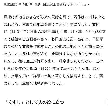
真澄遊覽記. 第17冊より。出典：国立国会図書館デジタルコレクション
真澄は各地を歩きながら旅の記録を続け、著作は200冊以上と
言われる。秋田では地誌を書くことが仕事になった。文化
10（1813）年に秋田六郡の地誌を「雪・月・花」という3本立
てで編纂する企画書を書き、秋田藩に提案。当初は、日記形
式で公的な文書を作成することや他の土地からきた旅人に任
せることに反対の声が多く、企画はすんなり通らなかった。
しかし、後に藩主が許可を出し、紆余曲折ありながら、この
仕事は晩年の文政12（1829）年まで続くこととなる。図や
絵、文章を用いて詳細に土地の暮らしを描写することで、藩
にとっては重要な地域資料となった。
「くすし」として人の役に立つ