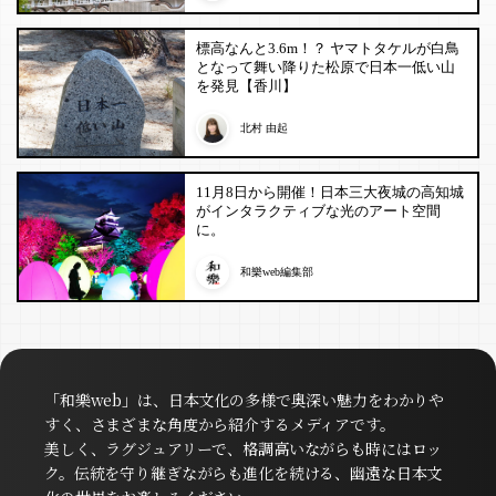
標高なんと3.6m！？ ヤマトタケルが白鳥
となって舞い降りた松原で日本一低い山
を発見【香川】
北村 由起
11月8日から開催！日本三大夜城の高知城
がインタラクティブな光のアート空間
に。
和樂web編集部
「和樂web」は、日本文化の多様で奥深い魅力をわかりや
すく、さまざまな角度から紹介するメディアです。
美しく、ラグジュアリーで、格調高いながらも時にはロッ
ク。伝統を守り継ぎながらも進化を続ける、幽遠な日本文