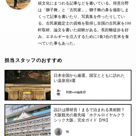
統文化にまつわる記事などを書いている。得意分野
は「獅子舞」と「古民家」。獅子舞の鼻を撮影しま
くって記事を書いたり、写真集を作ったりしてい
る。古民家鑑定士の資格を取得し全国の古民家を100
軒取材、論文を書いた経験がある。長距離徒歩を好
み、エネルギーを注入するために1食3合の玄米を食
べていた事もあった。
担当スタッフのおすすめ
日本全国から厳選。国宝とともに訪れた
い温泉宿4選
和樂web編集部
設計は隈研吾！まるで泊まれる美術館？
大阪観光の最先端「ホテルロイヤルクラ
シック大阪」完全ガイド【PR】
鳩