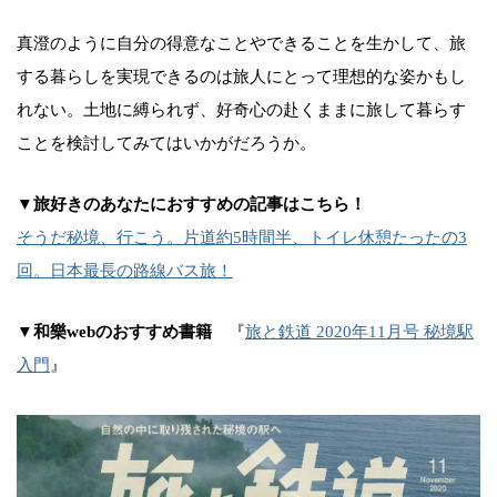
真澄のように自分の得意なことやできることを生かして、旅
する暮らしを実現できるのは旅人にとって理想的な姿かもし
れない。土地に縛られず、好奇心の赴くままに旅して暮らす
ことを検討してみてはいかがだろうか。
▼旅好きのあなたにおすすめの記事はこちら！
そうだ秘境、行こう。片道約5時間半、トイレ休憩たったの3
回。日本最長の路線バス旅！
▼和樂webのおすすめ書籍
『
旅と鉄道 2020年11月号 秘境駅
入門
』